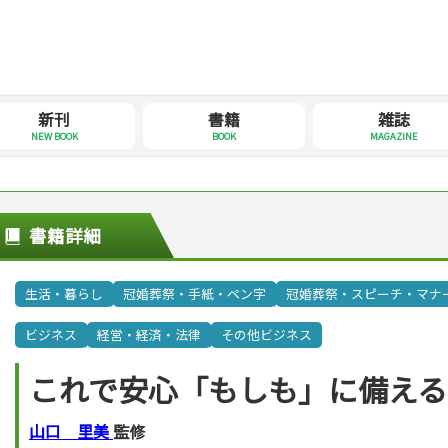
新刊
書籍
雑誌
NEW BOOK
BOOK
MAGAZINE
書籍詳細
生活・暮らし
冠婚葬祭・手紙・ペン字
冠婚葬祭・スピーチ・マナ
ビジネス
経営・経済・法律
その他ビジネス
これで安心「もしも」に備える
山口 里美
監修