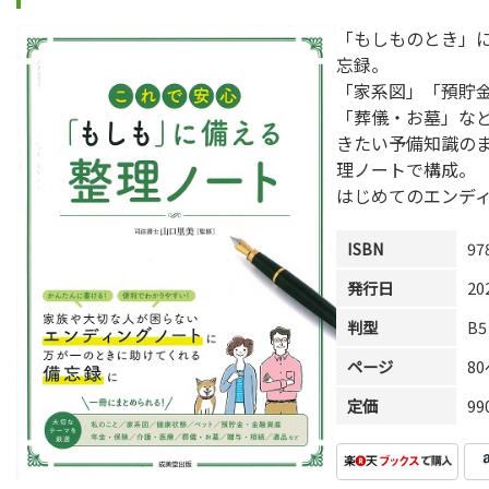
「もしものとき」
忘録。
「家系図」「預貯
「葬儀・お墓」な
きたい予備知識の
理ノートで構成。
はじめてのエンデ
ISBN
97
発行日
20
判型
B5
ページ
8
定価
9