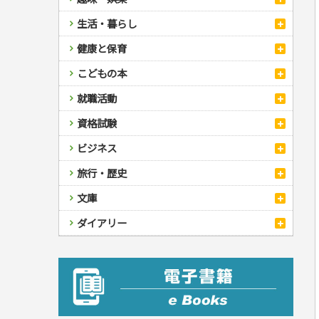
スポーツ
生活・暮らし
自然・アウトドア・ペット
スポーツルール
料理
健康と保育
娯楽・ゲーム・占い
野球
アウトドア
手芸・クラフト
料理・レシピ
カルチャー・芸術・趣味
ゴルフ
犬・猫
ナンプレ
家庭医学・健康
こどもの本
住まい・インテリア・暮らし
おもてなし・ごちそう料理
編み物
辞典・語学
トレーニング
ペット・飼育
囲碁・将棋・麻雀
鉄道・車・自転車
看護・介護
ツボ・マッサージ
美容・ファッション
各国料理
ソーイング
インテリア・ハウジング
児童一般
就職活動
運転免許
ジュニアスポーツ
園芸・野菜づくり
ゲーム・マジック
音楽・楽器
辞典
保育・教育
家庭医学・病気
看護一般
冠婚葬祭・手紙・ペン字
お弁当
クラフト
収納・掃除・暮らし
ダイエット・エクササイズ
学参・ドリル
おりがみ・あやとり
その他スポーツ
雑学
家相・風水・占い
趣味・鑑賞・カメラ
語学・旅行会話
原付・二輪
健康知識
介護一般
パネルシアター
就職活動
資格試験
妊娠・出産・育児
健康メニュー・ダイエット
メイク・ネイル・ヘア
冠婚葬祭・スピーチ・マナー
なぞなぞ・ゲーム
夏休みドリル
絵画・デッサン
普通免許
栄養事典
指導マニュアル
就職試験
調理器具クッキング
着物・着つけ
手紙・ペン字
妊娠・出産・育児
占い・心理ゲーム
総復習ドリル
検定試験・資格試験
俳句・詩・ことば
その他免許
ビジネス
生活習慣病
公務員試験
お菓子・ケーキ・パン
離乳食・幼児食・こどもレシピ
のりもの・ずかん
学習・地図
英語検定・TOEIC
経営・経済・法律
飲み物・お酒
旅行・歴史
読み物・絵本
自由研究・読書感想文
漢字検定・数学検定
自己啓発
マネー・株・資産
音と光のでる絵本
えんぴつちょう
簿記検定
国内・海外旅行
文庫
ビジネス・法律
自己啓発
看護・薬学
地理・歴史
国外旅行
簿記・経理・税金・保険
ビジネス読み物
文庫
ダイアリー
ケアマネジャー
国内旅行
地理・地図
その他ビジネス
成美文庫
介護・社会福祉士
散歩・グルメ
歴史
ダイアリー
その他文庫
保育士
プラチナダイアリー プレステージ
司法書士・社労士
行政書士・宅建
FP
衛生管理・運行管理