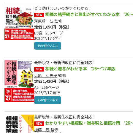
どう動けばいいのかすぐわかる！
相続の諸手続きと届出がすべてわかる本 ’26～
NEW
河原崎 弘
監修
定価 1,650円（税込）
B5変
256ページ
2026/7/17 発行
その他ビジネス
最新税制・最新法改正に完全対応！
相続と贈与がわかる本 ’26～’27年版
NEW
桒原 亜矢子
監修
定価 1,430円（税込）
A5
256ページ
2026/7/17 発行
その他ビジネス
最新税制・最新法改正に完全対応！
わかりやすい相続税・贈与税と相続対策 ’26～
NEW
加藤 厚
監修