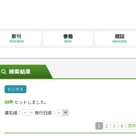
新刊
書籍
雑誌
NEW BOOK
BOOK
MAGAZINE
検索結果
ビジネス
68件
ヒットしました。
書名順：
発行日順：
1
2
3
4
次の