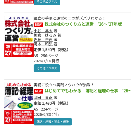
その他ビジネス
設立の手順と運営のコツがズバリわかる！
株式会社のつくり方と運営 ’26～’27年版
NEW
小谷 羊太
著
板倉 はるみ
著
佐藤 善恵
著
岡本 和弘
著
定価 1,540円（税込）
A5
256ページ
2026/7/16 発行
その他ビジネス
実務に役立つ実践ノウハウが満載！
はじめてでもわかる 簿記と経理の仕事 ’26～
NEW
渋田 貴正
著
定価 1,430円（税込）
A5
224ページ
2026/6/30 発行
簿記・経理・税金・保険