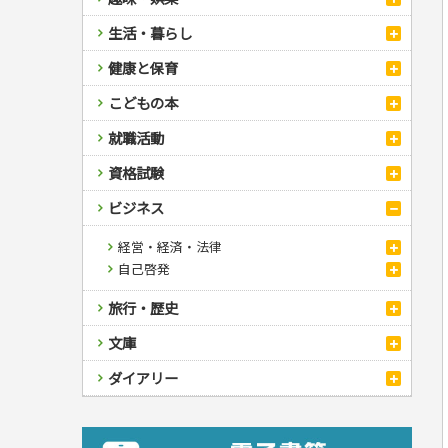
スポーツ
生活・暮らし
自然・アウトドア・ペット
スポーツルール
料理
健康と保育
娯楽・ゲーム・占い
野球
アウトドア
手芸・クラフト
料理・レシピ
カルチャー・芸術・趣味
ゴルフ
犬・猫
ナンプレ
家庭医学・健康
こどもの本
住まい・インテリア・暮らし
おもてなし・ごちそう料理
編み物
辞典・語学
トレーニング
ペット・飼育
囲碁・将棋・麻雀
鉄道・車・自転車
看護・介護
ツボ・マッサージ
美容・ファッション
各国料理
ソーイング
インテリア・ハウジング
児童一般
就職活動
運転免許
ジュニアスポーツ
園芸・野菜づくり
ゲーム・マジック
音楽・楽器
辞典
保育・教育
家庭医学・病気
看護一般
冠婚葬祭・手紙・ペン字
お弁当
クラフト
収納・掃除・暮らし
ダイエット・エクササイズ
学参・ドリル
おりがみ・あやとり
その他スポーツ
雑学
家相・風水・占い
趣味・鑑賞・カメラ
語学・旅行会話
原付・二輪
健康知識
介護一般
パネルシアター
就職活動
資格試験
妊娠・出産・育児
健康メニュー・ダイエット
メイク・ネイル・ヘア
冠婚葬祭・スピーチ・マナー
なぞなぞ・ゲーム
夏休みドリル
絵画・デッサン
普通免許
栄養事典
指導マニュアル
就職試験
調理器具クッキング
着物・着つけ
手紙・ペン字
妊娠・出産・育児
占い・心理ゲーム
総復習ドリル
検定試験・資格試験
俳句・詩・ことば
その他免許
ビジネス
生活習慣病
公務員試験
お菓子・ケーキ・パン
離乳食・幼児食・こどもレシピ
のりもの・ずかん
学習・地図
英語検定・TOEIC
飲み物・お酒
読み物・絵本
自由研究・読書感想文
漢字検定・数学検定
経営・経済・法律
音と光のでる絵本
えんぴつちょう
簿記検定
自己啓発
マネー・株・資産
看護・薬学
ビジネス・法律
自己啓発
旅行・歴史
ケアマネジャー
簿記・経理・税金・保険
ビジネス読み物
介護・社会福祉士
その他ビジネス
国内・海外旅行
文庫
保育士
地理・歴史
国外旅行
文庫
ダイアリー
司法書士・社労士
国内旅行
地理・地図
成美文庫
行政書士・宅建
散歩・グルメ
歴史
ダイアリー
その他文庫
FP
プラチナダイアリー プレステージ
衛生管理・運行管理