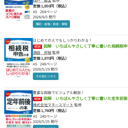
四戸 岳生
監修
定価 1,650円（税込）
A5
264ページ
2026/6/5 発行
簿記・経理・税金・保険
はじめての人でもしっかりわかる！
図解 いちばんやさしく丁寧に書いた相続税申
NEW
須田 邦裕
監修
定価 1,870円（税込）
A5
248ページ
2026/5/29 発行
その他ビジネス
豊富な図版でビジュアル解説！
図解 いちばんやさしく丁寧に書いた定年前後の本
NEW
株式会社マネースマート
監修
定価 1,760円（税込）
A5
240ページ
2026/5/25 発行