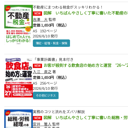
不動産にまつわる税金がスッキリわかる！
図解 いちばんやさしく丁寧に書いた不動産の税金
NEW
吉澤 大
監修
定価 1,650円（税込）
A5
192ページ
2026/6/10 発行
簿記・経理・税金・保険
「事業計画書」見本付き
お客が殺到する飲食店の始め方と運営 ’26～’
NEW
入江 直之
著
定価 1,650円（税込）
A5
256ページ
2026/6/10 発行
その他ビジネス
実務のコツと流れをズバリ解説
図解 いちばんやさしく丁寧に書いた総務・労務・
NEW
安井 雅人
監修