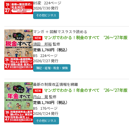
B5変
224ページ
2026/7/30 発行
その他ビジネス
マンガ ＋ 図解でスラスラ読める
マンガでわかる！税金のすべて ’26～’27年版
NEW
須田 邦裕
監修
定価 1,760円（税込）
B5
224ページ
2026/7/27 発行
簿記・経理・税金・保険
最新の制度改正情報を網羅
マンガでわかる！年金のすべて ’26～’27年版
NEW
内山 晃
監修
定価 1,760円（税込）
B5
176ページ
2026/7/24 発行
その他ビジネス