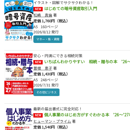
イラスト・図解でサクサクわかる！
はじめての暗号資産取引入門
NEW
松嶋 真倫
著
定価 1,760円（税込）
A5
160ページ
2026/8/12 発行
マネー・株・資産
安心・円満にできる相続対策
いちばんわかりやすい 相続・贈与の本 ’26～
NEW
曽根 恵子
著
定価 1,430円（税込）
A5
248ページ
2026/7/31 発行
その他ビジネス
最新の届出書式に完全対応！
個人事業のはじめ方がすぐわかる本 ’26～’27
NEW
ヒューマン・プライム
著
定価 1,540円（税込）