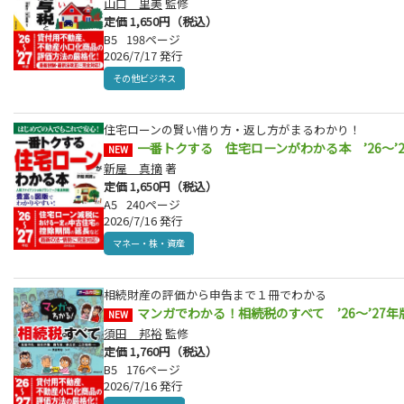
山口 里美
監修
定価 1,650円（税込）
B5
198ページ
2026/7/17 発行
その他ビジネス
住宅ローンの賢い借り方・返し方がまるわかり！
一番トクする 住宅ローンがわかる本 ’26～’2
NEW
新屋 真摘
著
定価 1,650円（税込）
A5
240ページ
2026/7/16 発行
マネー・株・資産
相続財産の評価から申告まで１冊でわかる
マンガでわかる！相続税のすべて ’26～’27年
NEW
須田 邦裕
監修
定価 1,760円（税込）
B5
176ページ
2026/7/16 発行