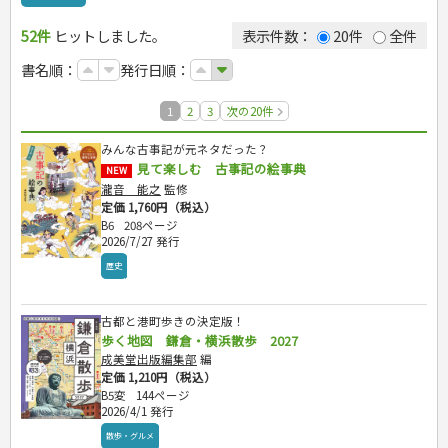
カルチャー・芸術・趣味
ゴルフ
犬・猫
ナンプレ
家庭医学・健康
こどもの本
住まい・インテリア・暮らし
おもてなし・ごちそう料理
編み物
辞典・語学
トレーニング
ペット・飼育
囲碁・将棋・麻雀
鉄道・車・自転車
看護・介護
ツボ・マッサージ
52件
ヒットしました。
表示件数：
20件
全件
美容・ファッション
各国料理
ソーイング
インテリア・ハウジング
児童一般
就職活動
運転免許
ジュニアスポーツ
園芸・野菜づくり
ゲーム・マジック
音楽・楽器
辞典
保育・教育
家庭医学・病気
看護一般
冠婚葬祭・手紙・ペン字
お弁当
クラフト
収納・掃除・暮らし
ダイエット・エクササイズ
学参・ドリル
おりがみ・あやとり
その他スポーツ
雑学
家相・風水・占い
趣味・鑑賞・カメラ
語学・旅行会話
原付・二輪
書名順：
発行日順：
健康知識
介護一般
パネルシアター
就職活動
資格試験
妊娠・出産・育児
健康メニュー・ダイエット
メイク・ネイル・ヘア
冠婚葬祭・スピーチ・マナー
なぞなぞ・ゲーム
夏休みドリル
絵画・デッサン
普通免許
栄養事典
指導マニュアル
就職試験
調理器具クッキング
着物・着つけ
手紙・ペン字
妊娠・出産・育児
占い・心理ゲーム
総復習ドリル
検定試験・資格試験
俳句・詩・ことば
その他免許
1
2
3
次の20件
ビジネス
生活習慣病
公務員試験
お菓子・ケーキ・パン
離乳食・幼児食・こどもレシピ
のりもの・ずかん
学習・地図
英語検定・TOEIC
経営・経済・法律
飲み物・お酒
みんな古事記が元ネタだった？
旅行・歴史
読み物・絵本
自由研究・読書感想文
漢字検定・数学検定
自己啓発
マネー・株・資産
見て楽しむ 古事記の絵事典
NEW
音と光のでる絵本
えんぴつちょう
簿記検定
ビジネス・法律
自己啓発
瀧音 能之
監修
国内・海外旅行
看護・薬学
定価 1,760円（税込）
簿記・経理・税金・保険
ビジネス読み物
地理・歴史
国外旅行
ケアマネジャー
B6
208ページ
その他ビジネス
国内旅行
地理・地図
2026/7/27 発行
介護・社会福祉士
文庫
散歩・グルメ
歴史
保育士
歴史
文庫
ダイアリー
司法書士・社労士
成美文庫
行政書士・宅建
ダイアリー
古都と港町歩きの決定版！
その他文庫
FP
プラチナダイアリー プレステージ
歩く地図 鎌倉・横浜散歩 2027
衛生管理・運行管理
成美堂出版編集部
編
建築・土木
定価 1,210円（税込）
B5変
144ページ
電気・危険物
2026/4/1 発行
調理師
散歩・グルメ
スキル・キャリアアップ