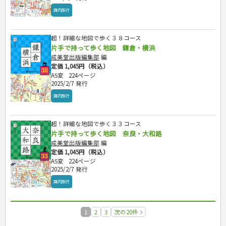
国内旅行
超！詳細な地図で歩く３８コース
片手で持って歩く地図 鎌倉・横浜
成美堂出版編集部
編
定価 1,045円（税込）
A5変
224ページ
2025/2/7 発行
国内旅行
超！詳細な地図で歩く３３コース
片手で持って歩く地図 奈良・大和路
成美堂出版編集部
編
定価 1,045円（税込）
A5変
224ページ
2025/2/7 発行
国内旅行
1
2
3
次の20件