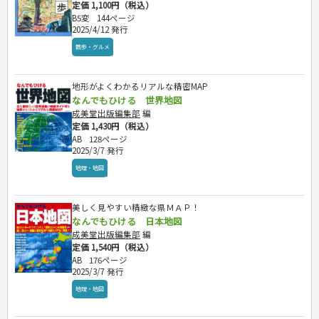
定価 1,100円（税込）
B5変
144ページ
2025/4/12 発行
散歩・グルメ
地形がよくわかるリアルな精密MAP
なんでもひける 世界地図
成美堂出版編集部
編
定価 1,430円（税込）
AB
128ページ
2025/3/7 発行
地理・地図
美しく見やすい精緻な県ＭＡＰ！
なんでもひける 日本地図
成美堂出版編集部
編
定価 1,540円（税込）
AB
176ページ
2025/3/7 発行
地理・地図