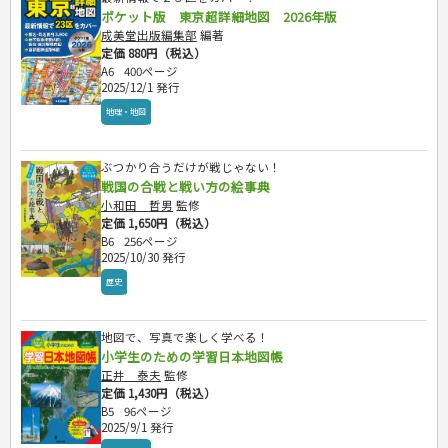
ポケット版 東京超詳細地図 2026年版
成美堂出版編集部
編著
定価 880円（税込）
A6
400ページ
2025/12/1 発行
地理・地図
ぶつかり合うだけが戦じゃない！
戦国の合戦と戦い方の絵事典
小和田 哲男
監修
定価 1,650円（税込）
B6
256ページ
2025/10/30 発行
歴史
地図で、写真で楽しく学べる！
小学生のための学習日本地図帳
正井 泰夫
監修
定価 1,430円（税込）
B5
96ページ
2025/9/1 発行