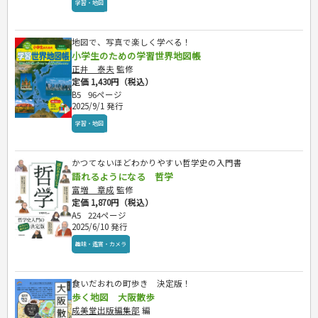
学習・地図
地図で、写真で楽しく学べる！
小学生のための学習世界地図帳
正井 泰夫
監修
定価 1,430円（税込）
B5
96ページ
2025/9/1 発行
学習・地図
かつてないほどわかりやすい哲学史の入門書
語れるようになる 哲学
富増 章成
監修
定価 1,870円（税込）
A5
224ページ
2025/6/10 発行
趣味・鑑賞・カメラ
食いだおれの町歩き 決定版！
歩く地図 大阪散歩
成美堂出版編集部
編