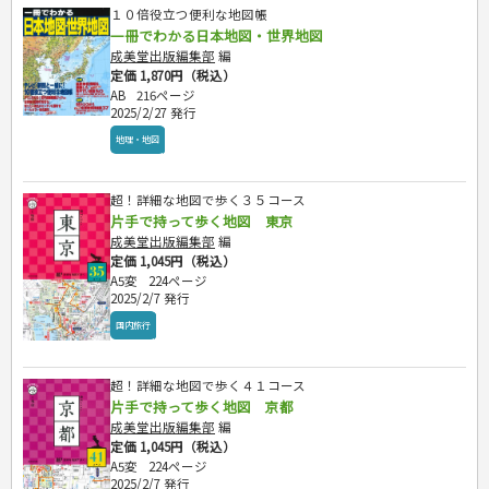
１０倍役立つ便利な地図帳
一冊でわかる日本地図・世界地図
成美堂出版編集部
編
定価 1,870円（税込）
AB
216ページ
2025/2/27 発行
地理・地図
超！詳細な地図で歩く３５コース
片手で持って歩く地図 東京
成美堂出版編集部
編
定価 1,045円（税込）
A5変
224ページ
2025/2/7 発行
国内旅行
超！詳細な地図で歩く４１コース
片手で持って歩く地図 京都
成美堂出版編集部
編
定価 1,045円（税込）
A5変
224ページ
2025/2/7 発行