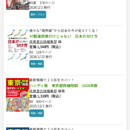
B5変
176ページ
2026/2/2 発行
散歩・グルメ
様々な“境界線”から日本の今が見えてくる！
47都道府県だけじゃない 日本の分け方
成美堂出版編集部
編
定価 1,540円（税込）
B5
128ページ
2026/1/23 発行
地理・地図
最新情報で２３区をカバー！
ハンディ版 東京超詳細地図 2026年版
成美堂出版編集部
編著
定価 1,320円（税込）
B6
400ページ
2025/12/1 発行
地理・地図
最新情報で２３区をカバー！