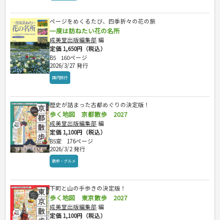
危険物取扱者
消防設備士
ページをめくるたび、四季折々の花の旅
登録販売者
一度は訪ねたい花の名所
その他資格試験
成美堂出版編集部
編
定価 1,650円（税込）
B5
160ページ
2026/3/27 発行
国内旅行
歴史が詰まった古都めぐりの決定版！
歩く地図 京都散歩 2027
成美堂出版編集部
編
定価 1,100円（税込）
B5変
176ページ
2026/3/2 発行
散歩・グルメ
下町と山の手歩きの決定版！
歩く地図 東京散歩 2027
成美堂出版編集部
編
定価 1,100円（税込）