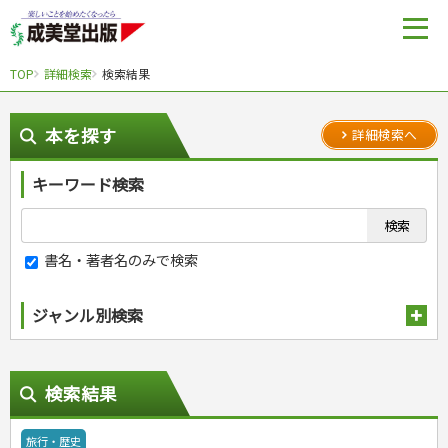
TOP
詳細検索
検索結果
本を探す
詳細検索へ
キーワード検索
書名・著者名のみで検索
ジャンル別検索
趣味・娯楽
スポーツ
生活・暮らし
検索結果
自然・アウトドア・ペット
スポーツルール
料理
健康と保育
娯楽・ゲーム・占い
野球
アウトドア
手芸・クラフト
料理・レシピ
旅行・歴史