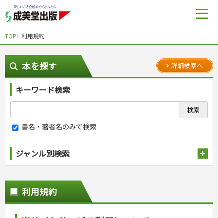
TOP
利用規約
本を探す
詳細検索へ
キーワード検索
書名・著者名のみで検索
ジャンル別検索
趣味・娯楽
スポーツ
生活・暮らし
利用規約
自然・アウトドア・ペット
スポーツルール
料理
健康と保育
娯楽・ゲーム・占い
野球
アウトドア
手芸・クラフト
料理・レシピ