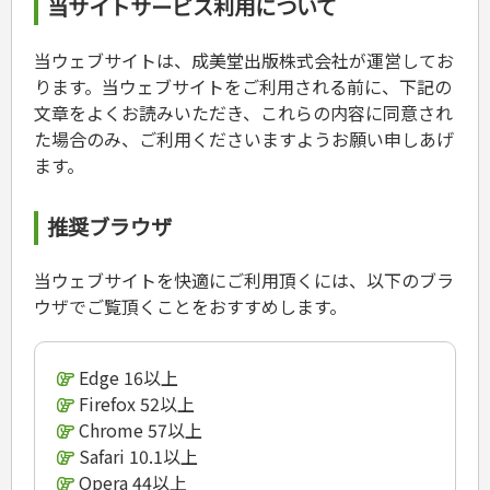
当サイトサービス利用について
カルチャー・芸術・趣味
ゴルフ
犬・猫
ナンプレ
家庭医学・健康
こどもの本
住まい・インテリア・暮らし
おもてなし・ごちそう料理
編み物
辞典・語学
トレーニング
ペット・飼育
囲碁・将棋・麻雀
鉄道・車・自転車
看護・介護
ツボ・マッサージ
美容・ファッション
各国料理
ソーイング
インテリア・ハウジング
児童一般
就職活動
運転免許
ジュニアスポーツ
園芸・野菜づくり
ゲーム・マジック
音楽・楽器
辞典
保育・教育
家庭医学・病気
看護一般
当ウェブサイトは、成美堂出版株式会社が運営してお
冠婚葬祭・手紙・ペン字
お弁当
クラフト
収納・掃除・暮らし
ダイエット・エクササイズ
学参・ドリル
おりがみ・あやとり
その他スポーツ
雑学
家相・風水・占い
趣味・鑑賞・カメラ
語学・旅行会話
原付・二輪
健康知識
介護一般
パネルシアター
ります。当ウェブサイトをご利用される前に、下記の
就職活動
資格試験
妊娠・出産・育児
健康メニュー・ダイエット
メイク・ネイル・ヘア
冠婚葬祭・スピーチ・マナー
なぞなぞ・ゲーム
夏休みドリル
絵画・デッサン
普通免許
栄養事典
指導マニュアル
就職試験
文章をよくお読みいただき、これらの内容に同意され
調理器具クッキング
着物・着つけ
手紙・ペン字
妊娠・出産・育児
占い・心理ゲーム
総復習ドリル
検定試験・資格試験
俳句・詩・ことば
その他免許
ビジネス
生活習慣病
公務員試験
た場合のみ、ご利用くださいますようお願い申しあげ
お菓子・ケーキ・パン
離乳食・幼児食・こどもレシピ
のりもの・ずかん
学習・地図
英語検定・TOEIC
経営・経済・法律
飲み物・お酒
ます。
旅行・歴史
読み物・絵本
自由研究・読書感想文
漢字検定・数学検定
自己啓発
マネー・株・資産
音と光のでる絵本
えんぴつちょう
簿記検定
国内・海外旅行
文庫
ビジネス・法律
自己啓発
看護・薬学
推奨ブラウザ
地理・歴史
国外旅行
簿記・経理・税金・保険
ビジネス読み物
文庫
ダイアリー
ケアマネジャー
国内旅行
地理・地図
その他ビジネス
成美文庫
介護・社会福祉士
散歩・グルメ
歴史
ダイアリー
当ウェブサイトを快適にご利用頂くには、以下のブラ
その他文庫
保育士
プラチナダイアリー プレステージ
ウザでご覧頂くことをおすすめします。
司法書士・社労士
行政書士・宅建
FP
Edge 16以上
衛生管理・運行管理
Firefox 52以上
建築・土木
Chrome 57以上
電気・危険物
Safari 10.1以上
調理師
Opera 44以上
スキル・キャリアアップ