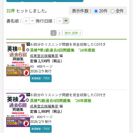
カルチャー・芸術・趣味
ゴルフ
犬・猫
ナンプレ
家庭医学・健康
こどもの本
住まい・インテリア・暮らし
おもてなし・ごちそう料理
編み物
辞典・語学
トレーニング
ペット・飼育
囲碁・将棋・麻雀
鉄道・車・自転車
看護・介護
ツボ・マッサージ
31件
ヒットしました。
表示件数：
20件
全件
美容・ファッション
各国料理
ソーイング
インテリア・ハウジング
児童一般
就職活動
運転免許
ジュニアスポーツ
園芸・野菜づくり
ゲーム・マジック
音楽・楽器
辞典
保育・教育
家庭医学・病気
看護一般
冠婚葬祭・手紙・ペン字
お弁当
クラフト
収納・掃除・暮らし
ダイエット・エクササイズ
学参・ドリル
おりがみ・あやとり
その他スポーツ
雑学
家相・風水・占い
趣味・鑑賞・カメラ
語学・旅行会話
原付・二輪
書名順：
発行日順：
健康知識
介護一般
パネルシアター
就職活動
資格試験
妊娠・出産・育児
健康メニュー・ダイエット
メイク・ネイル・ヘア
冠婚葬祭・スピーチ・マナー
なぞなぞ・ゲーム
夏休みドリル
絵画・デッサン
普通免許
栄養事典
指導マニュアル
就職試験
調理器具クッキング
着物・着つけ
手紙・ペン字
妊娠・出産・育児
占い・心理ゲーム
総復習ドリル
俳句・詩・ことば
その他免許
1
2
次の20件
生活習慣病
公務員試験
検定試験・資格試験
お菓子・ケーキ・パン
離乳食・幼児食・こどもレシピ
のりもの・ずかん
学習・地図
英語検定・TOEIC
飲み物・お酒
６回分のリスニング問題を完全収録したCD付き
読み物・絵本
自由研究・読書感想文
漢字検定・数学検定
英検®準1級過去6回問題集 ’26年度版
音と光のでる絵本
えんぴつちょう
簿記検定
成美堂出版編集部
編
定価 2,530円（税込）
看護・薬学
A5
488ページ
ケアマネジャー
2026/2/9 発行
介護・社会福祉士
英語検定・TOEIC
保育士
司法書士・社労士
行政書士・宅建
６回分のリスニング問題を完全収録したCD付き
英検®2級過去6回問題集 ’26年度版
FP
成美堂出版編集部
編
衛生管理・運行管理
定価 1,980円（税込）
建築・土木
A5
400ページ
電気・危険物
2026/2/9 発行
調理師
英語検定・TOEIC