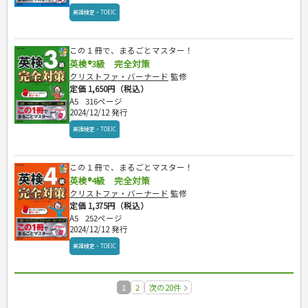
英語検定・TOEIC
この１冊で、まるごとマスター！
英検®3級 完全対策
クリストファ・バーナード
監修
定価 1,650円（税込）
A5
316ページ
2024/12/12 発行
英語検定・TOEIC
この１冊で、まるごとマスター！
英検®4級 完全対策
クリストファ・バーナード
監修
定価 1,375円（税込）
A5
252ページ
2024/12/12 発行
英語検定・TOEIC
1
2
次の20件