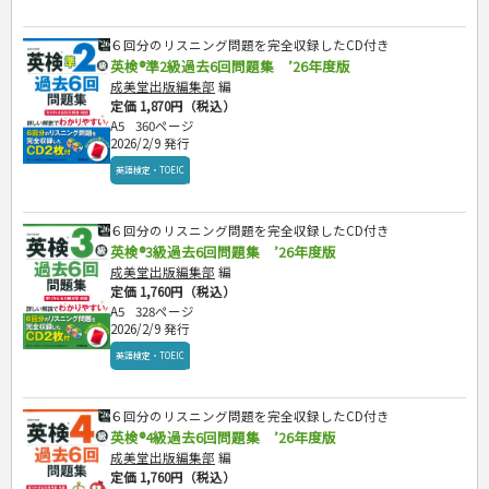
スキル・キャリアアップ
危険物取扱者
６回分のリスニング問題を完全収録したCD付き
消防設備士
英検®準2級過去6回問題集 ’26年度版
登録販売者
成美堂出版編集部
編
その他資格試験
定価 1,870円（税込）
A5
360ページ
2026/2/9 発行
ビジネス
英語検定・TOEIC
経営・経済・法律
旅行・歴史
自己啓発
マネー・株・資産
国内・海外旅行
文庫
ビジネス・法律
自己啓発
６回分のリスニング問題を完全収録したCD付き
地理・歴史
国外旅行
簿記・経理・税金・保険
ビジネス読み物
英検®3級過去6回問題集 ’26年度版
文庫
ダイアリー
国内旅行
地理・地図
成美堂出版編集部
編
その他ビジネス
成美文庫
散歩・グルメ
歴史
定価 1,760円（税込）
ダイアリー
その他文庫
A5
328ページ
プラチナダイアリー プレステージ
2026/2/9 発行
英語検定・TOEIC
６回分のリスニング問題を完全収録したCD付き
英検®4級過去6回問題集 ’26年度版
成美堂出版編集部
編
定価 1,760円（税込）