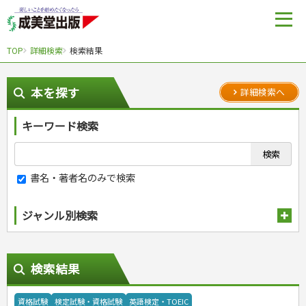
TOP
詳細検索
検索結果
本を探す
詳細検索へ
キーワード検索
書名・著者名のみで検索
ジャンル別検索
趣味・娯楽
スポーツ
生活・暮らし
検索結果
自然・アウトドア・ペット
スポーツルール
料理
健康と保育
娯楽・ゲーム・占い
野球
アウトドア
手芸・クラフト
料理・レシピ
資格試験
検定試験・資格試験
英語検定・TOEIC