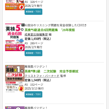
A5
328ページ
2026/2/9 発行
英語検定・TOEIC
６回分のリスニング問題を完全収録したCD付き
英検®5級過去6回問題集 ’26年度版
成美堂出版編集部
編
定価 1,650円（税込）
A5
280ページ
2026/2/9 発行
英語検定・TOEIC
再現度バツグン！
英検®準1級 二次試験 完全予想模試
クリストファ・バーナード
監修
定価 1,540円（税込）
A5
152ページ
2025/3/13 発行
英語検定・TOEIC
再現度バツグン！