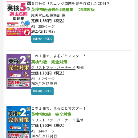
６回分のリスニング問題を完全収録したCD付き
英検®5級過去6回問題集 ’25年度版
成美堂出版編集部
編
定価 1,650円（税込）
A5
280ページ
2025/2/19 発行
英語検定・TOEIC
この１冊で、まるごとマスター！
英検®2級 完全対策
クリストファ・バーナード
監修
定価 1,760円（税込）
A5
312ページ
2024/12/12 発行
英語検定・TOEIC
この１冊で、まるごとマスター！
英検®準2級 完全対策
クリストファ・バーナード
監修
定価 1,760円（税込）
A5
344ページ
2024/12/12 発行