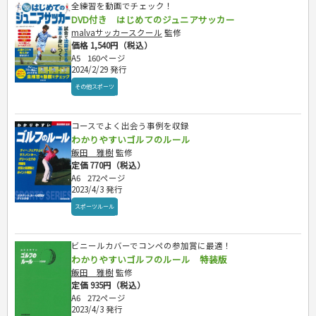
全練習を動画でチェック！
DVD付き はじめてのジュニアサッカー
malvaサッカースクール
監修
価格 1,540円（税込）
A5
160ページ
2024/2/29 発行
その他スポーツ
コースでよく出会う事例を収録
わかりやすいゴルフのルール
飯田 雅樹
監修
定価 770円（税込）
A6
272ページ
2023/4/3 発行
スポーツルール
ビニールカバーでコンペの参加賞に最適！
わかりやすいゴルフのルール 特装版
飯田 雅樹
監修
定価 935円（税込）
A6
272ページ
2023/4/3 発行