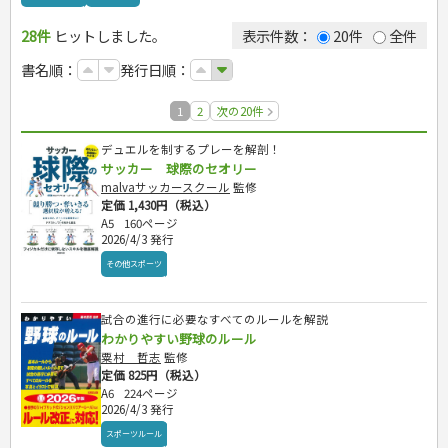
ゴルフ
28件
ヒットしました。
トレーニング
表示件数：
20件
全件
ジュニアスポーツ
書名順：
発行日順：
その他スポーツ
自然・アウトドア・ペット
1
2
次の20件
娯楽・ゲーム・占い
アウトドア
カルチャー・芸術・趣味
犬・猫
ナンプレ
デュエルを制するプレーを解剖！
サッカー 球際のセオリー
辞典・語学
ペット・飼育
囲碁・将棋・麻雀
鉄道・車・自転車
malvaサッカースクール
監修
運転免許
園芸・野菜づくり
ゲーム・マジック
音楽・楽器
辞典
定価 1,430円（税込）
雑学
家相・風水・占い
趣味・鑑賞・カメラ
語学・旅行会話
原付・二輪
A5
160ページ
生活・暮らし
絵画・デッサン
普通免許
2026/4/3 発行
俳句・詩・ことば
その他免許
料理
健康と保育
その他スポーツ
手芸・クラフト
料理・レシピ
家庭医学・健康
こどもの本
住まい・インテリア・暮らし
おもてなし・ごちそう料理
編み物
看護・介護
ツボ・マッサージ
試合の進行に必要なすべてのルールを解説
美容・ファッション
各国料理
ソーイング
インテリア・ハウジング
児童一般
就職活動
わかりやすい野球のルール
保育・教育
家庭医学・病気
看護一般
冠婚葬祭・手紙・ペン字
お弁当
クラフト
収納・掃除・暮らし
ダイエット・エクササイズ
学参・ドリル
おりがみ・あやとり
粟村 哲志
監修
健康知識
介護一般
パネルシアター
就職活動
資格試験
妊娠・出産・育児
健康メニュー・ダイエット
メイク・ネイル・ヘア
冠婚葬祭・スピーチ・マナー
なぞなぞ・ゲーム
夏休みドリル
定価 825円（税込）
栄養事典
指導マニュアル
就職試験
調理器具クッキング
着物・着つけ
手紙・ペン字
妊娠・出産・育児
A6
224ページ
占い・心理ゲーム
総復習ドリル
検定試験・資格試験
ビジネス
生活習慣病
公務員試験
2026/4/3 発行
お菓子・ケーキ・パン
離乳食・幼児食・こどもレシピ
のりもの・ずかん
学習・地図
英語検定・TOEIC
経営・経済・法律
飲み物・お酒
スポーツルール
旅行・歴史
読み物・絵本
自由研究・読書感想文
漢字検定・数学検定