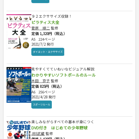
９２エクササイズ収録！
ピラティス大全
菅原 順二
監修
定価 1,320円（税込）
A5
224ページ
2021/7/2 発行
ダイエット・エクササイズ
見やすくてていねいなビジュアル解説
わかりやすいソフトボールのルール
木田 京子
監修
定価 825円（税込）
A6
256ページ
2021/4/28 発行
スポーツルール
楽しみながらすべての基本が身につく
DVD付き はじめての少年野球
JBS武蔵
監修