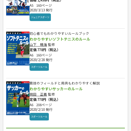
価格 1,430円（税込）
A5
160ページ
2020/3/13 発行
ジュニアスポーツ
初心者でもわかりやすいルールブック
わかりやすいソフトテニスのルール
山下 晴海
監修
定価 770円（税込）
A6
160ページ
2020/2/28 発行
スポーツルール
競技のフィールドと用具もわかりやすく解説
わかりやすいサッカーのルール
岡田 正義
監修
定価 770円（税込）
A6
208ページ
2020/2/10 発行
スポーツルール