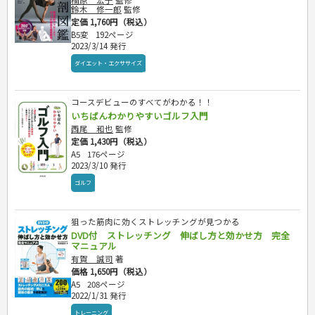
楠原 宏子
監修
鈴木 修一郎
監修
定価 1,760円（税込）
B5変
192ページ
2023/3/14 発行
ダイエット・エクササイズ
コースデビューのすべてがわかる！！
いちばんわかりやすいゴルフ入門
西尾 和也
監修
定価 1,430円（税込）
A5
176ページ
2023/3/10 発行
ゴルフ
狙った筋肉に効くストレッチングが見つかる
DVD付 ストレッチング 伸ばし方と効かせ方 完全
マニュアル
有賀 誠司
著
価格 1,650円（税込）
A5
208ページ
2022/1/31 発行
トレーニング