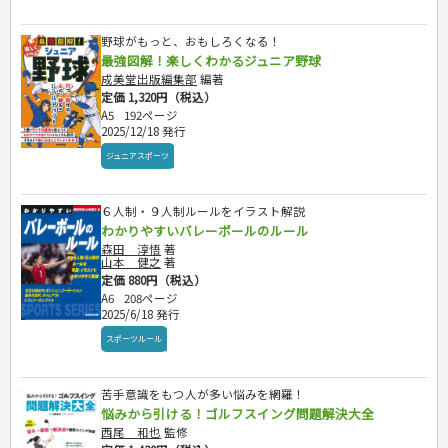
自己啓発
マネー・株・資産
音と光のでる絵本
えんぴつちょう
簿記検定
国内・海外旅行
文庫
ビジネス・法律
自己啓発
看護・薬学
野球がもっと、おもしろくなる！
地理・歴史
国外旅行
簿記・経理・税金・保険
ビジネス読み物
文庫
最強図解！楽しくわかるジュニア野球
ダイアリー
ケアマネジャー
国内旅行
地理・地図
その他ビジネス
成美文庫
成美堂出版編集部
編著
介護・社会福祉士
散歩・グルメ
歴史
ダイアリー
定価 1,320円（税込）
その他文庫
保育士
プラチナダイアリー プレステージ
A5
192ページ
司法書士・社労士
2025/12/18 発行
行政書士・宅建
ジュニアスポーツ
FP
衛生管理・運行管理
６人制・９人制ルールをイラスト解説
建築・土木
わかりやすいバレーボールのルール
電気・危険物
森田 淳悟
著
調理師
山本 健之
著
定価 880円（税込）
スキル・キャリアアップ
A6
208ページ
危険物取扱者
2025/6/18 発行
消防設備士
スポーツルール
登録販売者
その他資格試験
苦手意識をもつ人が多い悩みを網羅！
悩みから引ける！ゴルフスイング問題解決大全
西尾 和也
監修