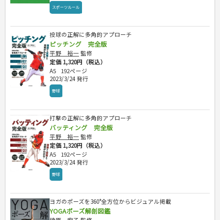
スポーツルール
投球の正解に多角的アプローチ
ピッチング 完全版
平野 裕一
監修
定価 1,320円（税込）
A5
192ページ
2023/3/24 発行
野球
打撃の正解に多角的アプローチ
バッティング 完全版
平野 裕一
監修
定価 1,320円（税込）
A5
192ページ
2023/3/24 発行
野球
ヨガのポーズを360°全方位からビジュアル掲載
YOGAポーズ解剖図鑑