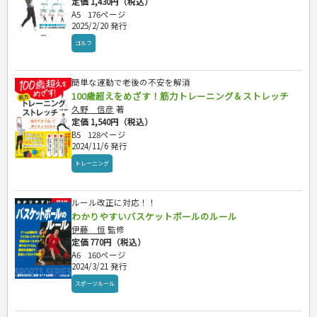
定価 1,430円（税込）
A5
176ページ
2025/2/20 発行
ゴルフ
簡単な運動で老後の不安を解消
100歳超えをめざす！筋力トレーニング＆ストレッチ
久野 信彦
著
定価 1,540円（税込）
B5
128ページ
2024/11/6 発行
トレーニング
ルール改正に対応！！
わかりやすいバスケットボールのルール
伊藤 恒
監修
定価 770円（税込）
A6
160ページ
2024/3/21 発行
スポーツルール