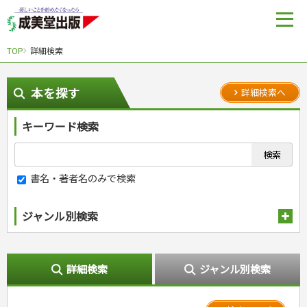
TOP
詳細検索
本を探す
詳細検索へ
キーワード検索
書名・著者名のみで検索
ジャンル別検索
趣味・娯楽
スポーツ
生活・暮らし
詳細検索
ジャンル別検索
自然・アウトドア・ペット
スポーツルール
料理
健康と保育
娯楽・ゲーム・占い
野球
アウトドア
手芸・クラフト
料理・レシピ