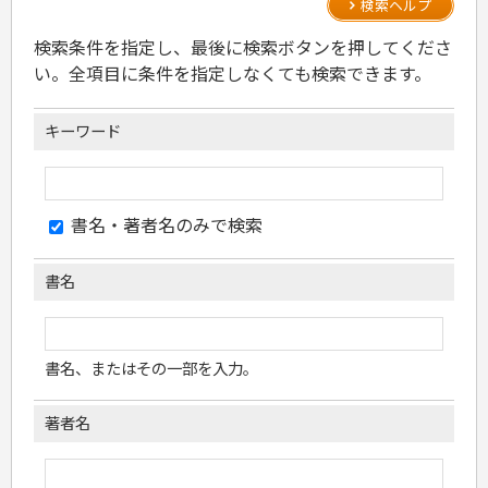
カルチャー・芸術・趣味
ゴルフ
犬・猫
ナンプレ
検索ヘルプ
家庭医学・健康
こどもの本
住まい・インテリア・暮らし
おもてなし・ごちそう料理
編み物
辞典・語学
トレーニング
ペット・飼育
囲碁・将棋・麻雀
鉄道・車・自転車
看護・介護
ツボ・マッサージ
美容・ファッション
各国料理
ソーイング
インテリア・ハウジング
検索条件を指定し、最後に検索ボタンを押してくださ
児童一般
就職活動
運転免許
ジュニアスポーツ
園芸・野菜づくり
ゲーム・マジック
音楽・楽器
辞典
保育・教育
家庭医学・病気
看護一般
冠婚葬祭・手紙・ペン字
お弁当
クラフト
収納・掃除・暮らし
ダイエット・エクササイズ
学参・ドリル
おりがみ・あやとり
い。全項目に条件を指定しなくても検索できます。
その他スポーツ
雑学
家相・風水・占い
趣味・鑑賞・カメラ
語学・旅行会話
原付・二輪
健康知識
介護一般
パネルシアター
就職活動
資格試験
妊娠・出産・育児
健康メニュー・ダイエット
メイク・ネイル・ヘア
冠婚葬祭・スピーチ・マナー
なぞなぞ・ゲーム
夏休みドリル
絵画・デッサン
普通免許
栄養事典
指導マニュアル
就職試験
調理器具クッキング
着物・着つけ
手紙・ペン字
妊娠・出産・育児
占い・心理ゲーム
総復習ドリル
検定試験・資格試験
俳句・詩・ことば
その他免許
ビジネス
生活習慣病
キーワード
公務員試験
お菓子・ケーキ・パン
離乳食・幼児食・こどもレシピ
のりもの・ずかん
学習・地図
英語検定・TOEIC
経営・経済・法律
飲み物・お酒
旅行・歴史
読み物・絵本
自由研究・読書感想文
漢字検定・数学検定
自己啓発
マネー・株・資産
音と光のでる絵本
えんぴつちょう
簿記検定
国内・海外旅行
文庫
ビジネス・法律
自己啓発
看護・薬学
地理・歴史
書名・著者名のみで検索
国外旅行
簿記・経理・税金・保険
ビジネス読み物
文庫
ダイアリー
ケアマネジャー
国内旅行
地理・地図
その他ビジネス
成美文庫
介護・社会福祉士
散歩・グルメ
歴史
ダイアリー
書名
その他文庫
保育士
プラチナダイアリー プレステージ
司法書士・社労士
行政書士・宅建
FP
書名、またはその一部を入力。
衛生管理・運行管理
建築・土木
著者名
電気・危険物
調理師
スキル・キャリアアップ