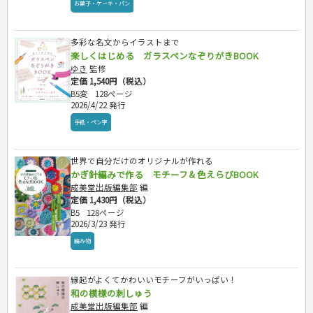
お菓子・ケーキ・パン
行政書士・宅建
FP
衛生管理・運行管理
多彩な名文からイラストまで
楽しくはじめる ガラスペンなぞりがきBOOK
建築・土木
ゆき
監修
電気・危険物
定価 1,540円（税込）
調理師
B5変
128ページ
スキル・キャリアアップ
2026/4/22 発行
危険物取扱者
手紙・ペン字
消防設備士
登録販売者
世界で自分だけのオリジナルが作れる
その他資格試験
かぎ針編みで作る モチーフ＆色えらびBOOK
成美堂出版編集部
編
定価 1,430円（税込）
B5
128ページ
2026/3/23 発行
編み物
縁起がよくてかわいいモチーフがいっぱい！
和の模様の刺しゅう
成美堂出版編集部
編