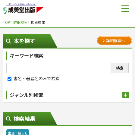
TOP
詳細検索
検索結果
本を探す
詳細検索へ
キーワード検索
書名・著者名のみで検索
ジャンル別検索
趣味・娯楽
スポーツ
生活・暮らし
検索結果
自然・アウトドア・ペット
スポーツルール
娯楽・ゲーム・占い
野球
アウトドア
料理
生活・暮らし