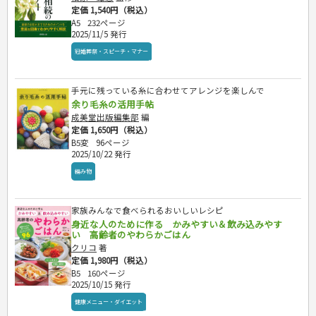
定価 1,540円（税込）
A5
232ページ
2025/11/5 発行
冠婚葬祭・スピーチ・マナー
手元に残っている糸に合わせてアレンジを楽しんで
余り毛糸の活用手帖
成美堂出版編集部
編
定価 1,650円（税込）
B5変
96ページ
2025/10/22 発行
編み物
家族みんなで食べられるおいしいレシピ
身近な人のために作る かみやすい＆飲み込みやす
い 高齢者のやわらかごはん
クリコ
著
定価 1,980円（税込）
B5
160ページ
2025/10/15 発行
健康メニュー・ダイエット