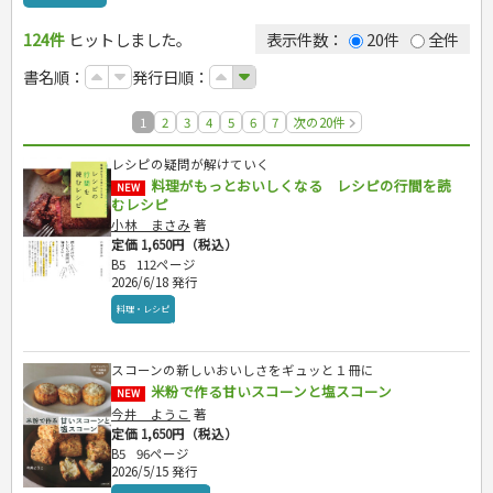
カルチャー・芸術・趣味
ゴルフ
犬・猫
ナンプレ
手芸・クラフト
料理・レシピ
辞典・語学
トレーニング
ペット・飼育
囲碁・将棋・麻雀
鉄道・車・自転車
住まい・インテリア・暮らし
おもてなし・ごちそう料理
編み物
124件
ヒットしました。
表示件数：
20件
全件
運転免許
ジュニアスポーツ
園芸・野菜づくり
ゲーム・マジック
音楽・楽器
辞典
美容・ファッション
各国料理
ソーイング
インテリア・ハウジング
その他スポーツ
雑学
家相・風水・占い
趣味・鑑賞・カメラ
語学・旅行会話
原付・二輪
書名順：
発行日順：
冠婚葬祭・手紙・ペン字
お弁当
クラフト
収納・掃除・暮らし
ダイエット・エクササイズ
絵画・デッサン
普通免許
妊娠・出産・育児
健康メニュー・ダイエット
メイク・ネイル・ヘア
冠婚葬祭・スピーチ・マナー
俳句・詩・ことば
その他免許
1
2
3
4
5
6
7
次の20件
調理器具クッキング
着物・着つけ
手紙・ペン字
妊娠・出産・育児
健康と保育
お菓子・ケーキ・パン
離乳食・幼児食・こどもレシピ
レシピの疑問が解けていく
飲み物・お酒
家庭医学・健康
こどもの本
料理がもっとおいしくなる レシピの行間を読
NEW
看護・介護
ツボ・マッサージ
むレシピ
児童一般
就職活動
保育・教育
家庭医学・病気
看護一般
小林 まさみ
著
学参・ドリル
おりがみ・あやとり
定価 1,650円（税込）
健康知識
介護一般
パネルシアター
就職活動
資格試験
なぞなぞ・ゲーム
夏休みドリル
B5
112ページ
栄養事典
指導マニュアル
就職試験
2026/6/18 発行
占い・心理ゲーム
総復習ドリル
検定試験・資格試験
ビジネス
生活習慣病
公務員試験
のりもの・ずかん
学習・地図
料理・レシピ
英語検定・TOEIC
経営・経済・法律
旅行・歴史
読み物・絵本
自由研究・読書感想文
漢字検定・数学検定
自己啓発
マネー・株・資産
音と光のでる絵本
えんぴつちょう
簿記検定
国内・海外旅行
スコーンの新しいおいしさをギュッと１冊に
文庫
ビジネス・法律
自己啓発
看護・薬学
米粉で作る甘いスコーンと塩スコーン
地理・歴史
国外旅行
NEW
簿記・経理・税金・保険
ビジネス読み物
文庫
ダイアリー
ケアマネジャー
今井 ようこ
著
国内旅行
地理・地図
その他ビジネス
成美文庫
定価 1,650円（税込）
介護・社会福祉士
散歩・グルメ
歴史
ダイアリー
その他文庫
B5
96ページ
保育士
プラチナダイアリー プレステージ
2026/5/15 発行
司法書士・社労士