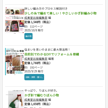
詳しい編み方のプロセス解説付き
少しの糸で編めて楽しい！やさしいかぎ針編み小物
成美堂出版編集部
編
定価 1,540円（税込）
B5
112ページ
2025/10/8 発行
編み物
住まいを思いのままに最大限活用！
目的別でわかるDIYでリフォーム＆修繕
成美堂出版編集部
編著
定価 1,760円（税込）
B5
192ページ
2025/9/29 発行
収納・掃除・暮らし
やっぱり、りぼんが好き。
かぎ針で編むりぼん小物
成美堂出版編集部
編
定価 1,650円（税込）