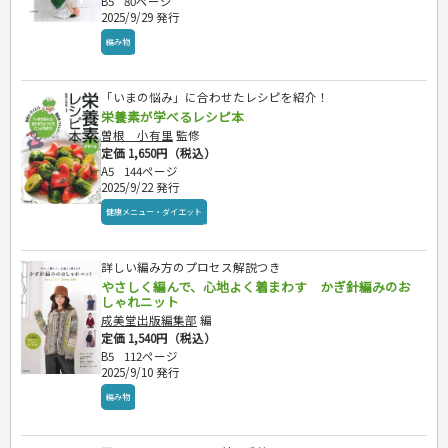
B5
80ページ
2025/9/29 発行
編み物
「いまの悩み」に合わせたレシピを紹介！
栄養素が学べるレシピ本
曽根 小有里
監修
定価 1,650円（税込）
A5
144ページ
2025/9/22 発行
健康メニュー・ダイエット
詳しい編み方のプロセス解説つき
やさしく編んで、心地よく着まわす かぎ針編みのお
しゃれニット
成美堂出版編集部
編
定価 1,540円（税込）
B5
112ページ
2025/9/10 発行
編み物