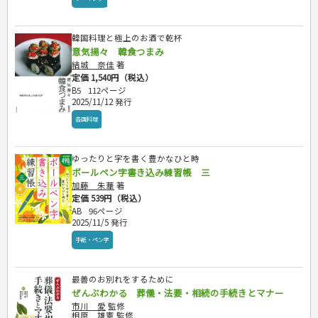
韓国料理と極上のお酒で乾杯
意気揚々 韓食つまみ
結城 奈佳
著
定価 1,540円（税込）
B5
112ページ
2025/11/12 発行
各国料理
ゆったりと字を書く豊かなひと時
ボールペン字書き込み練習帳 三
加藤 朱華
著
定価 539円（税込）
AB
96ページ
2025/11/5 発行
手紙・ペン字
最善のお別れをするために
ぜんぶわかる 葬儀・法要・相続の手続きとマナー
市川 愛
監修
相原 雄憲
監修