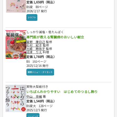
定価 1,650円（税込）
B5変
80ページ
2026/2/17 発行
クラフト
しっかり減塩・低たんぱく
専門医が教える腎臓病のおいしい献立
富野 康日己
監修
杉村 紀子
監修
大崎 時糸子
監修
沼津 りえ
料理
定価 1,760円（税込）
B5
192ページ
2025/12/16 発行
健康メニュー・ダイエット
実物大型紙付き
いちばんわかりやすい はじめてのつるし飾り
中山 奈緒
著
定価 1,540円（税込）
B5変大
128ページ
2025/12/5 発行
ソーイング