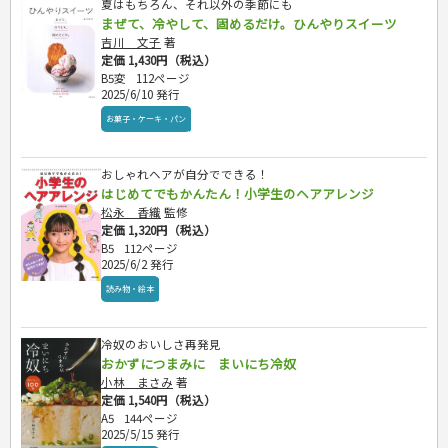
夏はもちろん、それ以外の季節にも
まぜて、冷やして、固めるだけ。ひんやりスイーツ
吉川 文子
著
定価 1,430円（税込）
B5変
112ページ
2025/6/10 発行
お菓子・ケーキ・パン
おしゃれヘアが自分でできる！
はじめてでもかんたん！小学生のヘアアレンジ
松永 香織
監修
定価 1,320円（税込）
B5
112ページ
2025/6/2 発行
読み物・絵本
冷奴のおいしさ再発見
おかずにつまみに まいにち冷奴
小林 まさみ
著
定価 1,540円（税込）
A5
144ページ
2025/5/15 発行