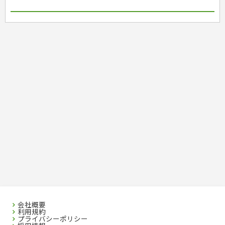
国内・海外旅行
文庫
ビジネス・法律
自己啓発
看護・薬学
地理・歴史
国外旅行
簿記・経理・税金・保険
ビジネス読み物
文庫
ダイアリー
ケアマネジャー
国内旅行
地理・地図
その他ビジネス
成美文庫
介護・社会福祉士
散歩・グルメ
歴史
ダイアリー
その他文庫
保育士
プラチナダイアリー プレステージ
司法書士・社労士
行政書士・宅建
FP
衛生管理・運行管理
建築・土木
電気・危険物
調理師
スキル・キャリアアップ
危険物取扱者
消防設備士
登録販売者
その他資格試験
会社概要
利用規約
プライバシーポリシー