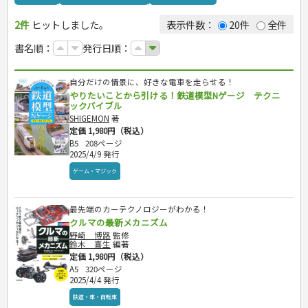
カルチャー・芸術・趣味
ゴルフ
犬・猫
ナンプレ
2件
ヒットしました。
トレーニング
ペット・飼育
囲碁・将棋・麻雀
鉄道・車・自転車
表示件数：
20件
全件
ジュニアスポーツ
園芸・野菜づくり
ゲーム・マジック
音楽・楽器
書名順：
発行日順：
その他スポーツ
雑学
家相・風水・占い
趣味・鑑賞・カメラ
絵画・デッサン
自分だけの情景に、好きな電車を走らせる！
俳句・詩・ことば
やりたいことから引ける！鉄道模型Nゲージ テクニ
辞典・語学
ックバイブル
運転免許
辞典
SHIGEMON
著
定価 1,980円（税込）
語学・旅行会話
原付・二輪
生活・暮らし
B5
208ページ
普通免許
2025/4/9 発行
その他免許
料理
健康と保育
ゲーム・マジック
手芸・クラフト
料理・レシピ
家庭医学・健康
こどもの本
住まい・インテリア・暮らし
おもてなし・ごちそう料理
編み物
看護・介護
ツボ・マッサージ
美容・ファッション
各国料理
ソーイング
インテリア・ハウジング
最先端のカーテクノロジーがわかる！
児童一般
就職活動
保育・教育
家庭医学・病気
看護一般
クルマの最新メカニズム
冠婚葬祭・手紙・ペン字
お弁当
クラフト
収納・掃除・暮らし
ダイエット・エクササイズ
学参・ドリル
おりがみ・あやとり
健康知識
介護一般
パネルシアター
野崎 博路
監修
就職活動
資格試験
妊娠・出産・育児
健康メニュー・ダイエット
メイク・ネイル・ヘア
冠婚葬祭・スピーチ・マナー
なぞなぞ・ゲーム
夏休みドリル
鈴木 喜生
編著
栄養事典
指導マニュアル
就職試験
調理器具クッキング
着物・着つけ
手紙・ペン字
妊娠・出産・育児
定価 1,980円（税込）
占い・心理ゲーム
総復習ドリル
検定試験・資格試験
ビジネス
生活習慣病
公務員試験
A5
320ページ
お菓子・ケーキ・パン
離乳食・幼児食・こどもレシピ
のりもの・ずかん
学習・地図
英語検定・TOEIC
2025/4/4 発行
経営・経済・法律
飲み物・お酒
旅行・歴史
読み物・絵本
自由研究・読書感想文
漢字検定・数学検定
鉄道・車・自転車
自己啓発
マネー・株・資産
音と光のでる絵本
えんぴつちょう
簿記検定