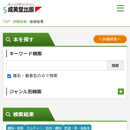
TOP
詳細検索
検索結果
本を探す
詳細検索へ
キーワード検索
書名・著者名のみで検索
ジャンル別検索
趣味・娯楽
検索結果
スポーツ
自然・アウトドア・ペット
スポーツルール
娯楽・ゲーム・占い
野球
アウトドア
趣味・娯楽
カルチャー・芸術・趣味
鉄道・車・自転車