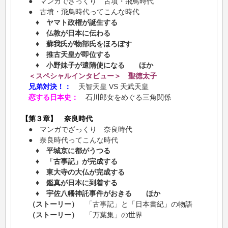
● マンガでざっくり 古墳・飛鳥時代
● 古墳・飛鳥時代ってこんな時代
♦ ヤマト政権が誕生する
♦ 仏教が日本に伝わる
♦ 蘇我氏が物部氏をほろぼす
♦ 推古天皇が即位する
♦ 小野妹子が遣隋使になる ほか
＜スペシャルインタビュー＞ 聖徳太子
兄弟対決！：
天智天皇 VS 天武天皇
恋する日本史：
石川郎女をめぐる三角関係
【第３章】 奈良時代
● マンガでざっくり 奈良時代
● 奈良時代ってこんな時代
♦ 平城京に都がうつる
♦ 「古事記」が完成する
♦ 東大寺の大仏が完成する
♦ 鑑真が日本に到着する
♦ 宇佐八幡神託事件がおきる ほか
（ストーリー）
「古事記」と「日本書紀」の物語
（ストーリー）
「万葉集」の世界