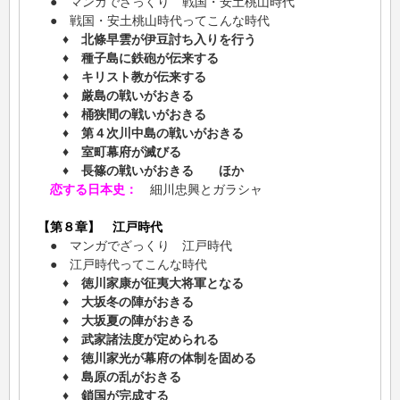
● マンガでざっくり 戦国・安土桃山時代
● 戦国・安土桃山時代ってこんな時代
♦ 北條早雲が伊豆討ち入りを行う
♦ 種子島に鉄砲が伝来する
♦ キリスト教が伝来する
♦ 厳島の戦いがおきる
♦ 桶狭間の戦いがおきる
♦ 第４次川中島の戦いがおきる
♦ 室町幕府が滅びる
♦ 長篠の戦いがおきる ほか
恋する日本史：
細川忠興とガラシャ
【第８章】 江戸時代
● マンガでざっくり 江戸時代
● 江戸時代ってこんな時代
♦ 徳川家康が征夷大将軍となる
♦ 大坂冬の陣がおきる
♦ 大坂夏の陣がおきる
♦ 武家諸法度が定められる
♦ 徳川家光が幕府の体制を固める
♦ 島原の乱がおきる
♦ 鎖国が完成する