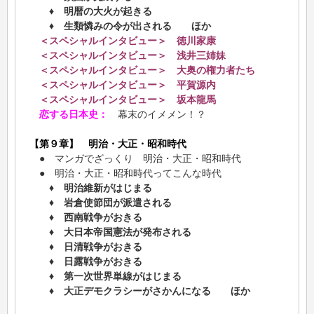
♦ 明暦の大火が起きる
♦ 生類憐みの令が出される ほか
＜スペシャルインタビュー＞ 徳川家康
＜スペシャルインタビュー＞ 浅井三姉妹
＜スペシャルインタビュー＞ 大奥の権力者たち
＜スペシャルインタビュー＞ 平賀源内
＜スペシャルインタビュー＞ 坂本龍馬
恋する日本史：
幕末のイメメン！？
【第９章】 明治・大正・昭和時代
● マンガでざっくり 明治・大正・昭和時代
● 明治・大正・昭和時代ってこんな時代
♦ 明治維新がはじまる
♦ 岩倉使節団が派遣される
♦ 西南戦争がおきる
♦ 大日本帝国憲法が発布される
♦ 日清戦争がおきる
♦ 日露戦争がおきる
♦ 第一次世界単線がはじまる
♦ 大正デモクラシーがさかんになる ほか