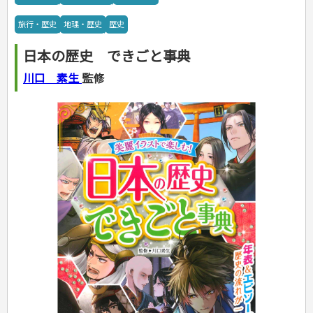
カルチャー・芸術・趣味
ゴルフ
犬・猫
ナンプレ
家庭医学・健康
こどもの本
住まい・インテリア・暮らし
おもてなし・ごちそう料理
編み物
辞典・語学
トレーニング
ペット・飼育
囲碁・将棋・麻雀
鉄道・車・自転車
看護・介護
ツボ・マッサージ
旅行・歴史
地理・歴史
歴史
美容・ファッション
各国料理
ソーイング
インテリア・ハウジング
児童一般
就職活動
運転免許
ジュニアスポーツ
園芸・野菜づくり
ゲーム・マジック
音楽・楽器
辞典
保育・教育
家庭医学・病気
看護一般
冠婚葬祭・手紙・ペン字
お弁当
クラフト
収納・掃除・暮らし
ダイエット・エクササイズ
学参・ドリル
おりがみ・あやとり
その他スポーツ
雑学
家相・風水・占い
趣味・鑑賞・カメラ
語学・旅行会話
原付・二輪
健康知識
介護一般
パネルシアター
日本の歴史 できごと事典
就職活動
資格試験
妊娠・出産・育児
健康メニュー・ダイエット
メイク・ネイル・ヘア
冠婚葬祭・スピーチ・マナー
なぞなぞ・ゲーム
夏休みドリル
絵画・デッサン
普通免許
栄養事典
指導マニュアル
就職試験
調理器具クッキング
着物・着つけ
手紙・ペン字
妊娠・出産・育児
占い・心理ゲーム
総復習ドリル
川口 素生
監修
検定試験・資格試験
俳句・詩・ことば
その他免許
ビジネス
生活習慣病
公務員試験
お菓子・ケーキ・パン
離乳食・幼児食・こどもレシピ
のりもの・ずかん
学習・地図
英語検定・TOEIC
経営・経済・法律
飲み物・お酒
旅行・歴史
読み物・絵本
自由研究・読書感想文
漢字検定・数学検定
自己啓発
マネー・株・資産
音と光のでる絵本
えんぴつちょう
簿記検定
国内・海外旅行
文庫
ビジネス・法律
自己啓発
看護・薬学
地理・歴史
国外旅行
簿記・経理・税金・保険
ビジネス読み物
文庫
ダイアリー
ケアマネジャー
国内旅行
地理・地図
その他ビジネス
成美文庫
介護・社会福祉士
散歩・グルメ
歴史
ダイアリー
その他文庫
保育士
プラチナダイアリー プレステージ
司法書士・社労士
行政書士・宅建
FP
衛生管理・運行管理
建築・土木
電気・危険物
調理師
スキル・キャリアアップ