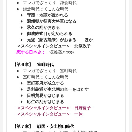
● マンガでざっくり 鎌倉時代
● 鎌倉時代ってこんな時代
♦ 守護・地頭が置かれる
♦ 源頼朝が征夷大将軍になる
♦ 承久の乱がおきる
♦ 御成敗式目が定められる
♦ 元寇（蒙古襲来）がおきる ほか
＜スペシャルインタビュー＞ 北條政子
恋する日本史：
源義高と大姫
【第６章】 室町時代
● マンガでざっくり 室町時代
● 室町時代ってこんな時代
♦ 室町幕府が成立する
♦ 足利義満が南北朝の合一をはたす
♦ 日明貿易がはじまる
♦ 応仁の乱がはじまる
＜スペシャルインタビュー＞ 日野富子
＜スペシャルインタビュー＞ 一休
【第７章】 戦国・安土桃山時代