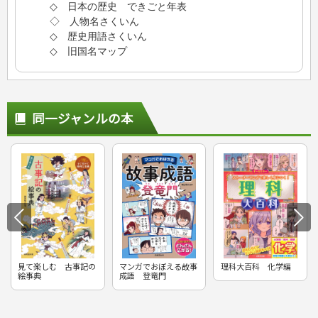
◇ 日本の歴史 できごと年表
◇ 人物名さくいん
◇ 歴史用語さくいん
◇ 旧国名マップ
同一ジャンルの本
見て楽しむ 古事記の
マンガでおぼえる故事
理科大百科 化学編
絵事典
成語 登竜門