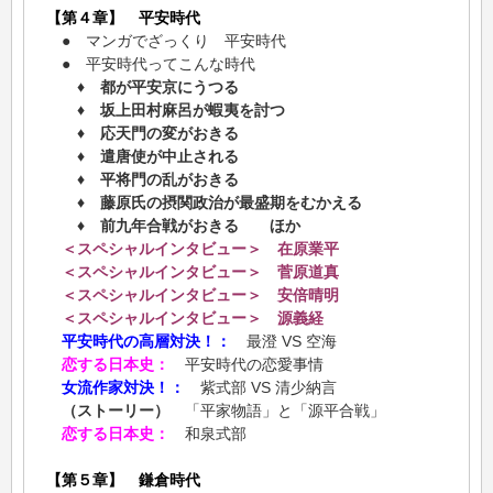
【第４章】 平安時代
● マンガでざっくり 平安時代
● 平安時代ってこんな時代
♦ 都が平安京にうつる
♦ 坂上田村麻呂が蝦夷を討つ
♦ 応天門の変がおきる
♦ 遣唐使が中止される
♦ 平将門の乱がおきる
♦ 藤原氏の摂関政治が最盛期をむかえる
♦ 前九年合戦がおきる ほか
＜スペシャルインタビュー＞ 在原業平
＜スペシャルインタビュー＞ 菅原道真
＜スペシャルインタビュー＞ 安倍晴明
＜スペシャルインタビュー＞ 源義経
平安時代の高層対決！：
最澄 VS 空海
恋する日本史：
平安時代の恋愛事情
女流作家対決！：
紫式部 VS 清少納言
（ストーリー）
「平家物語」と「源平合戦」
恋する日本史：
和泉式部
【第５章】 鎌倉時代