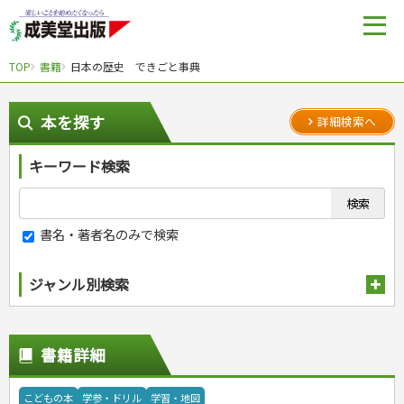
TOP
書籍
日本の歴史 できごと事典
本を探す
詳細検索へ
キーワード検索
書名・著者名のみで検索
ジャンル別検索
趣味・娯楽
スポーツ
生活・暮らし
書籍詳細
自然・アウトドア・ペット
スポーツルール
料理
健康と保育
娯楽・ゲーム・占い
野球
アウトドア
手芸・クラフト
料理・レシピ
こどもの本
学参・ドリル
学習・地図