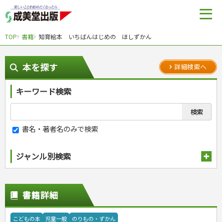
TOP
書籍
知育絵本 いちばんはじめの ほしずかん
本を探す
詳細検索へ
キーワード検索
書名・著者名のみで検索
ジャンル別検索
趣味・娯楽
スポーツ
生活・暮らし
書籍詳細
自然・アウトドア・ペット
スポーツルール
料理
健康と保育
娯楽・ゲーム・占い
野球
アウトドア
手芸・クラフト
料理・レシピ
こどもの本
児童一般
のりもの・ずかん