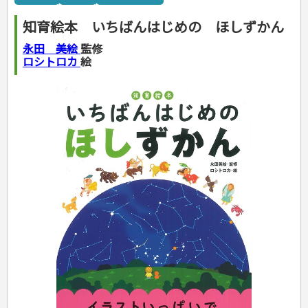
カルチャー・芸術・趣味
ゴルフ
犬・猫
ナンプレ
家庭医学・健康
こどもの本
住まい・インテリア・暮らし
おもてなし・ごちそう料理
編み物
辞典・語学
トレーニング
ペット・飼育
囲碁・将棋・麻雀
鉄道・車・自転車
看護・介護
ツボ・マッサージ
知育絵本 いちばんはじめの ほしずかん
美容・ファッション
各国料理
ソーイング
インテリア・ハウジング
児童一般
就職活動
運転免許
ジュニアスポーツ
園芸・野菜づくり
ゲーム・マジック
音楽・楽器
辞典
保育・教育
家庭医学・病気
看護一般
冠婚葬祭・手紙・ペン字
お弁当
クラフト
収納・掃除・暮らし
ダイエット・エクササイズ
学参・ドリル
おりがみ・あやとり
永田 美絵
監修
その他スポーツ
雑学
家相・風水・占い
趣味・鑑賞・カメラ
語学・旅行会話
原付・二輪
健康知識
介護一般
パネルシアター
就職活動
資格試験
妊娠・出産・育児
健康メニュー・ダイエット
メイク・ネイル・ヘア
冠婚葬祭・スピーチ・マナー
なぞなぞ・ゲーム
夏休みドリル
ロシトロカ
絵
絵画・デッサン
普通免許
栄養事典
指導マニュアル
就職試験
調理器具クッキング
着物・着つけ
手紙・ペン字
妊娠・出産・育児
占い・心理ゲーム
総復習ドリル
検定試験・資格試験
俳句・詩・ことば
その他免許
ビジネス
生活習慣病
公務員試験
お菓子・ケーキ・パン
離乳食・幼児食・こどもレシピ
のりもの・ずかん
学習・地図
英語検定・TOEIC
経営・経済・法律
飲み物・お酒
旅行・歴史
読み物・絵本
自由研究・読書感想文
漢字検定・数学検定
自己啓発
マネー・株・資産
音と光のでる絵本
えんぴつちょう
簿記検定
国内・海外旅行
文庫
ビジネス・法律
自己啓発
看護・薬学
地理・歴史
国外旅行
簿記・経理・税金・保険
ビジネス読み物
文庫
ダイアリー
ケアマネジャー
国内旅行
地理・地図
その他ビジネス
成美文庫
介護・社会福祉士
散歩・グルメ
歴史
ダイアリー
その他文庫
保育士
プラチナダイアリー プレステージ
司法書士・社労士
行政書士・宅建
FP
衛生管理・運行管理
建築・土木
電気・危険物
調理師
スキル・キャリアアップ