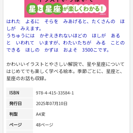
危険物取扱者
消防設備士
登録販売者
はれた よるに そらを みあげると、たくさんの ほ
その他資格試験
しが みえます。
うちゅうには かぞえきれないほどの ほしが ある
と いわれて いますが、わたいたちが みる ことの
できる ほしの かずは およそ 3500こです。
かわいいイラストとやさしい解説で、星や星座について
はじめてでも楽しく学べる絵本。季節ごとに、星座と、
星座のお話も収録。
ISBN
978-4-415-33584-1
発行日
2025年07月10日
判型
A4変
ページ
48ページ