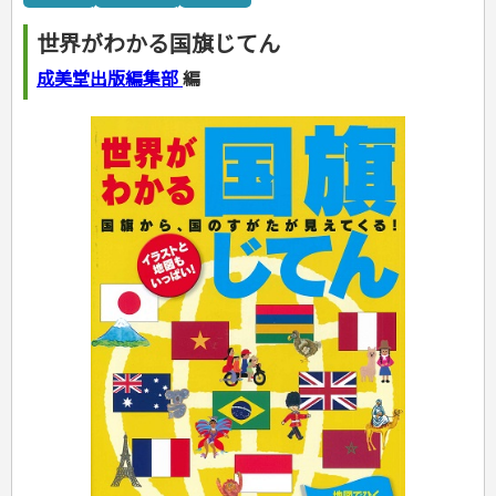
カルチャー・芸術・趣味
ゴルフ
犬・猫
ナンプレ
家庭医学・健康
こどもの本
住まい・インテリア・暮らし
おもてなし・ごちそう料理
編み物
辞典・語学
トレーニング
ペット・飼育
囲碁・将棋・麻雀
鉄道・車・自転車
看護・介護
ツボ・マッサージ
世界がわかる国旗じてん
美容・ファッション
各国料理
ソーイング
インテリア・ハウジング
児童一般
就職活動
運転免許
ジュニアスポーツ
園芸・野菜づくり
ゲーム・マジック
音楽・楽器
辞典
保育・教育
家庭医学・病気
看護一般
冠婚葬祭・手紙・ペン字
お弁当
クラフト
収納・掃除・暮らし
ダイエット・エクササイズ
学参・ドリル
おりがみ・あやとり
成美堂出版編集部
編
その他スポーツ
雑学
家相・風水・占い
趣味・鑑賞・カメラ
語学・旅行会話
原付・二輪
健康知識
介護一般
パネルシアター
就職活動
資格試験
妊娠・出産・育児
健康メニュー・ダイエット
メイク・ネイル・ヘア
冠婚葬祭・スピーチ・マナー
なぞなぞ・ゲーム
夏休みドリル
絵画・デッサン
普通免許
栄養事典
指導マニュアル
就職試験
調理器具クッキング
着物・着つけ
手紙・ペン字
妊娠・出産・育児
占い・心理ゲーム
総復習ドリル
検定試験・資格試験
俳句・詩・ことば
その他免許
ビジネス
生活習慣病
公務員試験
お菓子・ケーキ・パン
離乳食・幼児食・こどもレシピ
のりもの・ずかん
学習・地図
英語検定・TOEIC
経営・経済・法律
飲み物・お酒
旅行・歴史
読み物・絵本
自由研究・読書感想文
漢字検定・数学検定
自己啓発
マネー・株・資産
音と光のでる絵本
えんぴつちょう
簿記検定
国内・海外旅行
文庫
ビジネス・法律
自己啓発
看護・薬学
地理・歴史
国外旅行
簿記・経理・税金・保険
ビジネス読み物
文庫
ダイアリー
ケアマネジャー
国内旅行
地理・地図
その他ビジネス
成美文庫
介護・社会福祉士
散歩・グルメ
歴史
ダイアリー
その他文庫
保育士
プラチナダイアリー プレステージ
司法書士・社労士
行政書士・宅建
FP
衛生管理・運行管理
建築・土木
電気・危険物
調理師
スキル・キャリアアップ