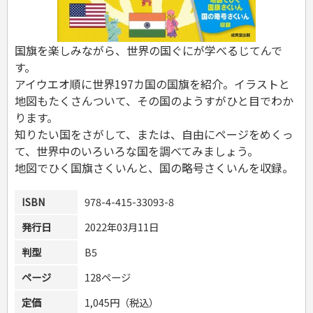
危険物取扱者
消防設備士
登録販売者
国旗を楽しみながら、世界の国ぐにが学べるじてんで
その他資格試験
す。
アイウエオ順に世界197カ国の国旗を紹介。イラストと
地図もたくさんついて、その国のようすがひと目でわか
ります。
知りたい国をさがして、または、自由にページをめくっ
て、世界中のいろいろな国を調べてみましょう。
地図でひく国旗さくいんと、国の略号さくいんを収録。
ISBN
978-4-415-33093-8
発行日
2022年03月11日
判型
B5
ページ
128ページ
定価
1,045円（税込）