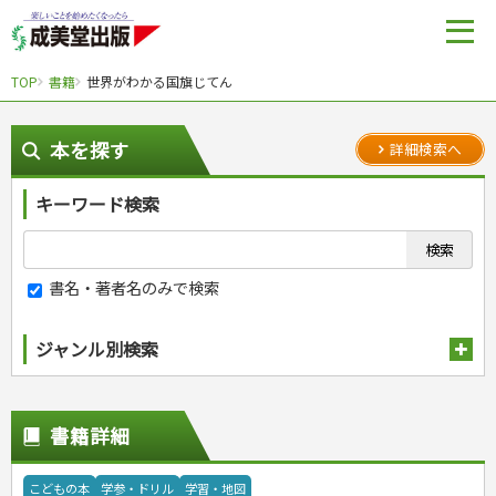
TOP
書籍
世界がわかる国旗じてん
本を探す
詳細検索へ
キーワード検索
書名・著者名のみで検索
ジャンル別検索
趣味・娯楽
スポーツ
生活・暮らし
書籍詳細
自然・アウトドア・ペット
スポーツルール
料理
健康と保育
娯楽・ゲーム・占い
野球
アウトドア
手芸・クラフト
料理・レシピ
こどもの本
学参・ドリル
学習・地図