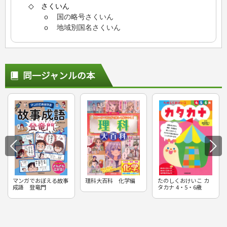
◇ さくいん
ｏ 国の略号さくいん
ｏ 地域別国名さくいん
同一ジャンルの本
マンガでおぼえる故事
理科大百科 化学編
たのしくおけいこ カ
成語 登竜門
タカナ 4・5・6歳