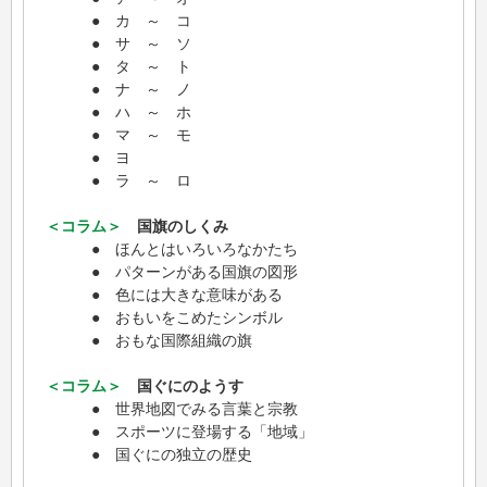
● カ ～ コ
● サ ～ ソ
● タ ～ ト
● ナ ～ ノ
● ハ ～ ホ
● マ ～ モ
● ヨ
● ラ ～ ロ
＜コラム＞
国旗のしくみ
● ほんとはいろいろなかたち
● パターンがある国旗の図形
● 色には大きな意味がある
● おもいをこめたシンボル
● おもな国際組織の旗
＜コラム＞
国ぐにのようす
● 世界地図でみる言葉と宗教
● スポーツに登場する「地域」
● 国ぐにの独立の歴史