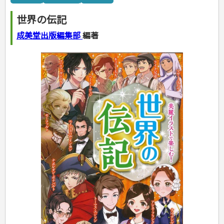
カルチャー・芸術・趣味
ゴルフ
犬・猫
ナンプレ
家庭医学・健康
こどもの本
住まい・インテリア・暮らし
おもてなし・ごちそう料理
編み物
辞典・語学
トレーニング
ペット・飼育
囲碁・将棋・麻雀
鉄道・車・自転車
看護・介護
ツボ・マッサージ
世界の伝記
美容・ファッション
各国料理
ソーイング
インテリア・ハウジング
児童一般
就職活動
運転免許
ジュニアスポーツ
園芸・野菜づくり
ゲーム・マジック
音楽・楽器
辞典
保育・教育
家庭医学・病気
看護一般
冠婚葬祭・手紙・ペン字
お弁当
クラフト
収納・掃除・暮らし
ダイエット・エクササイズ
学参・ドリル
おりがみ・あやとり
成美堂出版編集部
編著
その他スポーツ
雑学
家相・風水・占い
趣味・鑑賞・カメラ
語学・旅行会話
原付・二輪
健康知識
介護一般
パネルシアター
就職活動
資格試験
妊娠・出産・育児
健康メニュー・ダイエット
メイク・ネイル・ヘア
冠婚葬祭・スピーチ・マナー
なぞなぞ・ゲーム
夏休みドリル
絵画・デッサン
普通免許
栄養事典
指導マニュアル
就職試験
調理器具クッキング
着物・着つけ
手紙・ペン字
妊娠・出産・育児
占い・心理ゲーム
総復習ドリル
検定試験・資格試験
俳句・詩・ことば
その他免許
ビジネス
生活習慣病
公務員試験
お菓子・ケーキ・パン
離乳食・幼児食・こどもレシピ
のりもの・ずかん
学習・地図
英語検定・TOEIC
経営・経済・法律
飲み物・お酒
旅行・歴史
読み物・絵本
自由研究・読書感想文
漢字検定・数学検定
自己啓発
マネー・株・資産
音と光のでる絵本
えんぴつちょう
簿記検定
国内・海外旅行
文庫
ビジネス・法律
自己啓発
看護・薬学
地理・歴史
国外旅行
簿記・経理・税金・保険
ビジネス読み物
文庫
ダイアリー
ケアマネジャー
国内旅行
地理・地図
その他ビジネス
成美文庫
介護・社会福祉士
散歩・グルメ
歴史
ダイアリー
その他文庫
保育士
プラチナダイアリー プレステージ
司法書士・社労士
行政書士・宅建
FP
衛生管理・運行管理
建築・土木
電気・危険物
調理師
スキル・キャリアアップ