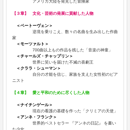
アメリカ大陸を発見した冒険家
【３章】 文化・芸術の発展に貢献した人物
＜ベートーヴェン＞
逆境を乗りこえ、数々の名曲を生み出した作曲
家
＜モーツァルト＞
700曲以上もの作品を残した「音楽の神童」
＜チャールズ・チャップリン＞
世界に笑いを届けた不滅の喜劇王
＜クララ・シューマン＞
自分の才能を信じ、家族を支えた女性初のピア
ニスト
【４章】 愛と平和のために尽くした人物
＜ナイチンゲール＞
現在の看護の基礎を作った「クリミアの天使」
＜アンネ・フランク＞
世界的ベストセラー 『アンネの日記』 を書い
た少女