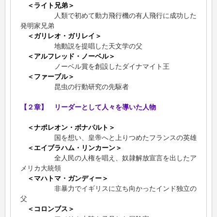
＜ライト兄弟＞
人類で初めて動力飛行機の有人飛行に成功した
発明家兄弟
＜ガリレオ・ガリレイ＞
地動説を提唱した天文学の父
＜アルフレッド・ノーベル＞
ノーベル賞を創設したダイナマイト王
＜ファーブル＞
昆虫の行動研究の先駆者
【２章】 リーダーとして人々を導いた人物
＜ナポレオン・ボナパルト＞
国を想い、皇帝へと上りつめたフランスの英雄
＜エイブラハム・リンカーン＞
全人民の人権を唱え、奴隷解放宣言を出したア
メリカ大統領
＜マハトマ・ガンディー＞
非暴力でイギリスに立ち向かったインド独立の
父
＜コロンブス＞