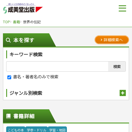
TOP
書籍
世界の伝記
本を探す
詳細検索へ
キーワード検索
書名・著者名のみで検索
ジャンル別検索
趣味・娯楽
スポーツ
生活・暮らし
書籍詳細
自然・アウトドア・ペット
スポーツルール
料理
健康と保育
娯楽・ゲーム・占い
野球
アウトドア
手芸・クラフト
料理・レシピ
こどもの本
学参・ドリル
学習・地図