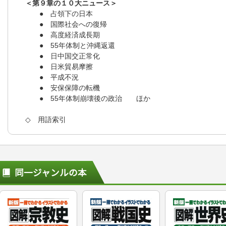
＜第９章の１０大ニュース＞
● 占領下の日本
● 国際社会への復帰
● 高度経済成長期
● 55年体制と沖縄返還
● 日中国交正常化
● 日米貿易摩擦
● 平成不況
● 安保保障の転機
● 55年体制崩壊後の政治 ほか
◇ 用語索引
同一ジャンルの本