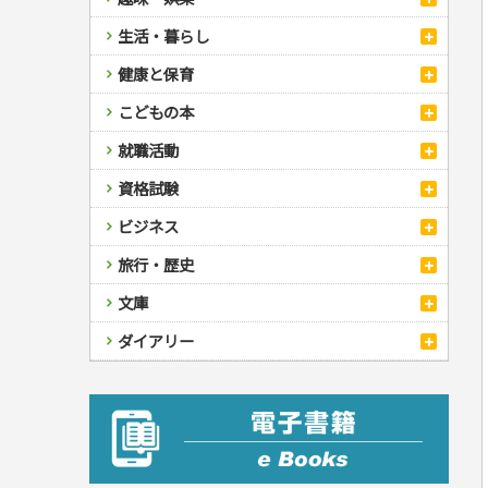
スポーツ
生活・暮らし
自然・アウトドア・ペット
スポーツルール
料理
健康と保育
娯楽・ゲーム・占い
野球
アウトドア
手芸・クラフト
料理・レシピ
カルチャー・芸術・趣味
ゴルフ
犬・猫
ナンプレ
家庭医学・健康
こどもの本
住まい・インテリア・暮らし
おもてなし・ごちそう料理
編み物
辞典・語学
トレーニング
ペット・飼育
囲碁・将棋・麻雀
鉄道・車・自転車
看護・介護
ツボ・マッサージ
美容・ファッション
各国料理
ソーイング
インテリア・ハウジング
児童一般
就職活動
運転免許
ジュニアスポーツ
園芸・野菜づくり
ゲーム・マジック
音楽・楽器
辞典
保育・教育
家庭医学・病気
看護一般
冠婚葬祭・手紙・ペン字
お弁当
クラフト
収納・掃除・暮らし
ダイエット・エクササイズ
学参・ドリル
おりがみ・あやとり
その他スポーツ
雑学
家相・風水・占い
趣味・鑑賞・カメラ
語学・旅行会話
原付・二輪
健康知識
介護一般
パネルシアター
就職活動
資格試験
妊娠・出産・育児
健康メニュー・ダイエット
メイク・ネイル・ヘア
冠婚葬祭・スピーチ・マナー
なぞなぞ・ゲーム
夏休みドリル
絵画・デッサン
普通免許
栄養事典
指導マニュアル
就職試験
調理器具クッキング
着物・着つけ
手紙・ペン字
妊娠・出産・育児
占い・心理ゲーム
総復習ドリル
検定試験・資格試験
俳句・詩・ことば
その他免許
ビジネス
生活習慣病
公務員試験
お菓子・ケーキ・パン
離乳食・幼児食・こどもレシピ
のりもの・ずかん
学習・地図
英語検定・TOEIC
経営・経済・法律
飲み物・お酒
旅行・歴史
読み物・絵本
自由研究・読書感想文
漢字検定・数学検定
自己啓発
マネー・株・資産
音と光のでる絵本
えんぴつちょう
簿記検定
国内・海外旅行
文庫
ビジネス・法律
自己啓発
看護・薬学
地理・歴史
国外旅行
簿記・経理・税金・保険
ビジネス読み物
文庫
ダイアリー
ケアマネジャー
国内旅行
地理・地図
その他ビジネス
成美文庫
介護・社会福祉士
散歩・グルメ
歴史
ダイアリー
その他文庫
保育士
プラチナダイアリー プレステージ
司法書士・社労士
行政書士・宅建
FP
衛生管理・運行管理