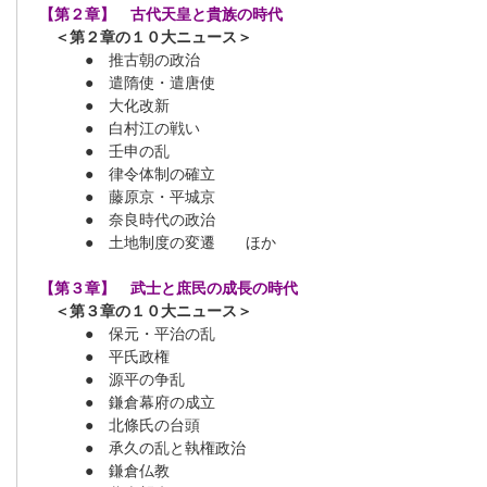
【第２章】 古代天皇と貴族の時代
＜第２章の１０大ニュース＞
● 推古朝の政治
● 遣隋使・遣唐使
● 大化改新
● 白村江の戦い
● 壬申の乱
● 律令体制の確立
● 藤原京・平城京
● 奈良時代の政治
● 土地制度の変遷 ほか
【第３章】 武士と庶民の成長の時代
＜第３章の１０大ニュース＞
● 保元・平治の乱
● 平氏政権
● 源平の争乱
● 鎌倉幕府の成立
● 北條氏の台頭
● 承久の乱と執権政治
● 鎌倉仏教