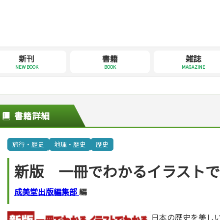
新刊
書籍
雑誌
NEW BOOK
BOOK
MAGAZINE
書籍詳細
旅行・歴史
地理・歴史
歴史
新版 一冊でわかるイラスト
成美堂出版編集部
編
日本の歴史を美し