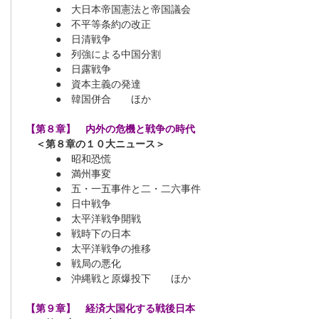
● 大日本帝国憲法と帝国議会
● 不平等条約の改正
● 日清戦争
● 列強による中国分割
● 日露戦争
● 資本主義の発達
● 韓国併合 ほか
【第８章】 内外の危機と戦争の時代
＜第８章の１０大ニュース＞
● 昭和恐慌
● 満州事変
● 五・一五事件と二・二六事件
● 日中戦争
● 太平洋戦争開戦
● 戦時下の日本
● 太平洋戦争の推移
● 戦局の悪化
● 沖縄戦と原爆投下 ほか
【第９章】 経済大国化する戦後日本