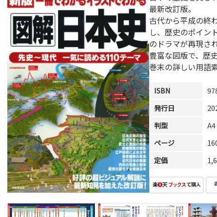
最新改訂版。
古代から平成の終わ
し、歴史のポイン
のドラマが再現さ
豊富な図版で、歴
巻末の詳しい用語
ISBN
97
発行日
20
判型
A4
ページ
1
定価
1