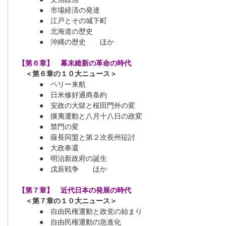
● 市場経済の発達
● 江戸とその城下町
● 北海道の歴史
● 沖縄の歴史 ほか
【第６章】 幕末維新の革命の時代
＜第６章の１０大ニュース＞
● ペリー来航
● 日米修好通商条約
● 安政の大獄と桜田門外の変
● 攘夷運動と八月十八日の政変
● 禁門の変
● 薩長同盟と第２次長州征討
● 大政奉還
● 明治新政府の誕生
● 戊辰戦争 ほか
【第７章】 近代日本の発展の時代
＜第７章の１０大ニュース＞
● 自由民権運動と政党の始まり
● 自由民権運動の急進化