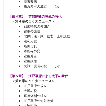
● 蒙古襲来
● 鎌倉幕府の滅亡 ほか
【第４章】 群雄割拠の戦乱の時代
＜第４章の１０大ニュース＞
● 戦国時代の幕開き
● 都市の発達
● 北條氏康・武田信玄・上杉謙信
● 毛利元就
● 織田信長
● 本能寺の変
● 豊臣秀吉
● 豊臣政権
● 文禄・慶長の役 ほか
【第５章】 江戸幕府による太平の時代
＜第５章の１０大ニュース＞
● 江戸幕府の成立
● 大坂の役
● 幕藩体制の確立
● 江戸幕府の対外政策
● 文治政治