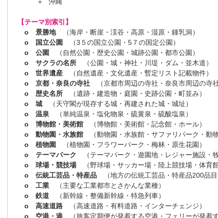
●
沖縄
【テーマ別索引】
o 景勝地
（海岸・断崖・渓谷・高原・湿原・鍾乳洞）
o 国立公園
（3５の国立公園・5７の国定公園）
o 公園
（自然公園・歴史公園・城跡公園・都市公園）
o サクラの名所
（公園・城・神社・川堤・ダム・並木道）
o 世界遺産
（自然遺産・文化遺産・暫定リスト記載物件）
o 京都・奈良の寺社
（京都市周辺の寺社・奈良市周辺の寺
o 歴史名所
（遺跡・建造物・庭園・史跡公園・町並み）
o 城
（天守閣が現存する城・再建された城・城址）
o 温泉
（単純温泉・塩化物泉・硫黄泉・硫酸塩泉）
o 博物館・美術館
（博物館・美術館・記念館・ホール）
o 動物園・水族館
（動物園・水族館・サファリパーク・動物
o 植物園
（植物園・フラワーパーク・梅林・原生花園）
o テーマパーク
（テーマパーク・遊園地・レジャー施設・
o 球場・競技場
（野球場・サッカー場・陸上競技場・体育
o 伝統工芸品・特産品
（地方の伝統工芸品・特産品200品目
o 工業
（主要な工業都市とさかんな業種）
o 鉄道
（新幹線・整備新幹線・特急列車）
o 高速道路
（高速道路・有料道路・インターチェンジ）
o 空港・港
（旅客定期便が発着する空港・フェリーが発着