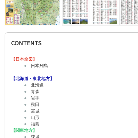
CONTENTS
【日本全図】
●
日本列島
【北海道・東北地方】
●
北海道
●
青森
●
岩手
●
秋田
●
宮城
●
山形
●
福島
【関東地方】
●
茨城