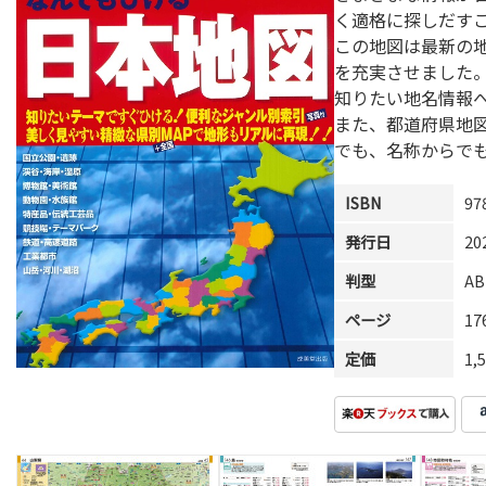
く適格に探しだす
この地図は最新の
を充実させました
知りたい地名情報
また、都道府県地
でも、名称からで
ISBN
97
発行日
20
判型
AB
ページ
1
定価
1