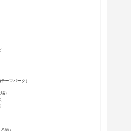
社）
テーマパーク）
牧場）
館）
）
する港）