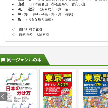
o 山岳
（日本百名山・都道府県で一番高い山）
o 河川・湖沼
（おもな川・湖・沼）
o 岬・海
（岬・半島・海・湾・海峡）
o 島
（おもな島と面積）
◇ 市区町村名索引
◇ 自然地名・名所索引
同一ジャンルの本