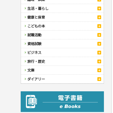
スポーツ
生活・暮らし
自然・アウトドア・ペット
スポーツルール
料理
健康と保育
娯楽・ゲーム・占い
野球
アウトドア
手芸・クラフト
料理・レシピ
カルチャー・芸術・趣味
ゴルフ
犬・猫
ナンプレ
家庭医学・健康
こどもの本
住まい・インテリア・暮らし
おもてなし・ごちそう料理
編み物
辞典・語学
トレーニング
ペット・飼育
囲碁・将棋・麻雀
鉄道・車・自転車
看護・介護
ツボ・マッサージ
美容・ファッション
各国料理
ソーイング
インテリア・ハウジング
児童一般
就職活動
運転免許
ジュニアスポーツ
園芸・野菜づくり
ゲーム・マジック
音楽・楽器
辞典
保育・教育
家庭医学・病気
看護一般
冠婚葬祭・手紙・ペン字
お弁当
クラフト
収納・掃除・暮らし
ダイエット・エクササイズ
学参・ドリル
おりがみ・あやとり
その他スポーツ
雑学
家相・風水・占い
趣味・鑑賞・カメラ
語学・旅行会話
原付・二輪
健康知識
介護一般
パネルシアター
就職活動
資格試験
妊娠・出産・育児
健康メニュー・ダイエット
メイク・ネイル・ヘア
冠婚葬祭・スピーチ・マナー
なぞなぞ・ゲーム
夏休みドリル
絵画・デッサン
普通免許
栄養事典
指導マニュアル
就職試験
調理器具クッキング
着物・着つけ
手紙・ペン字
妊娠・出産・育児
占い・心理ゲーム
総復習ドリル
検定試験・資格試験
俳句・詩・ことば
その他免許
ビジネス
生活習慣病
公務員試験
お菓子・ケーキ・パン
離乳食・幼児食・こどもレシピ
のりもの・ずかん
学習・地図
英語検定・TOEIC
経営・経済・法律
飲み物・お酒
旅行・歴史
読み物・絵本
自由研究・読書感想文
漢字検定・数学検定
自己啓発
マネー・株・資産
音と光のでる絵本
えんぴつちょう
簿記検定
国内・海外旅行
文庫
ビジネス・法律
自己啓発
看護・薬学
地理・歴史
国外旅行
簿記・経理・税金・保険
ビジネス読み物
文庫
ダイアリー
ケアマネジャー
国内旅行
地理・地図
その他ビジネス
成美文庫
介護・社会福祉士
散歩・グルメ
歴史
ダイアリー
その他文庫
保育士
プラチナダイアリー プレステージ
司法書士・社労士
行政書士・宅建
FP
衛生管理・運行管理