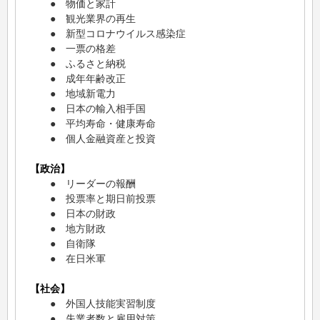
● 物価と家計
● 観光業界の再生
● 新型コロナウイルス感染症
● 一票の格差
● ふるさと納税
● 成年年齢改正
● 地域新電力
● 日本の輸入相手国
● 平均寿命・健康寿命
● 個人金融資産と投資
【政治】
● リーダーの報酬
● 投票率と期日前投票
● 日本の財政
● 地方財政
● 自衛隊
● 在日米軍
【社会】
● 外国人技能実習制度
● 失業者数と雇用対策