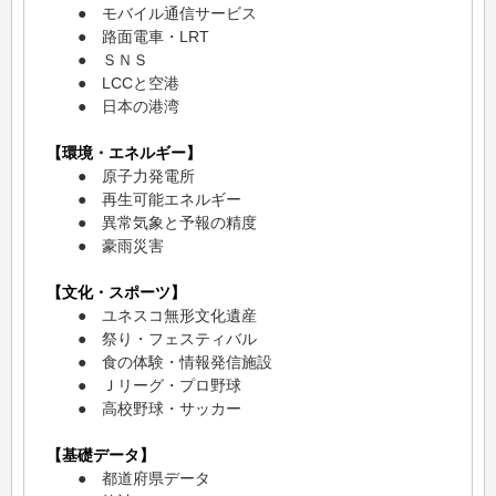
● モバイル通信サービス
● 路面電車・LRT
● ＳＮＳ
● LCCと空港
● 日本の港湾
【環境・エネルギー】
● 原子力発電所
● 再生可能エネルギー
● 異常気象と予報の精度
● 豪雨災害
【文化・スポーツ】
● ユネスコ無形文化遺産
● 祭り・フェスティバル
● 食の体験・情報発信施設
● Ｊリーグ・プロ野球
● 高校野球・サッカー
【基礎データ】
● 都道府県データ