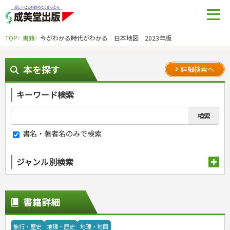
TOP
書籍
今がわかる時代がわかる 日本地図 2023年版
本を探す
詳細検索へ
キーワード検索
書名・著者名のみで検索
ジャンル別検索
趣味・娯楽
スポーツ
生活・暮らし
書籍詳細
自然・アウトドア・ペット
スポーツルール
料理
健康と保育
娯楽・ゲーム・占い
野球
アウトドア
手芸・クラフト
料理・レシピ
旅行・歴史
地理・歴史
地理・地図