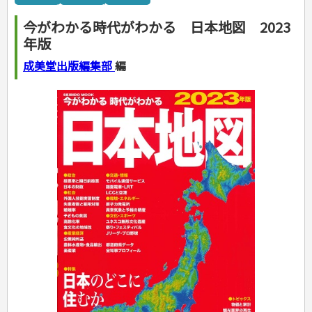
カルチャー・芸術・趣味
ゴルフ
犬・猫
ナンプレ
家庭医学・健康
こどもの本
住まい・インテリア・暮らし
おもてなし・ごちそう料理
編み物
辞典・語学
トレーニング
ペット・飼育
囲碁・将棋・麻雀
鉄道・車・自転車
看護・介護
ツボ・マッサージ
今がわかる時代がわかる 日本地図 2023
美容・ファッション
各国料理
ソーイング
インテリア・ハウジング
児童一般
就職活動
運転免許
ジュニアスポーツ
園芸・野菜づくり
ゲーム・マジック
音楽・楽器
辞典
保育・教育
家庭医学・病気
看護一般
年版
冠婚葬祭・手紙・ペン字
お弁当
クラフト
収納・掃除・暮らし
ダイエット・エクササイズ
学参・ドリル
おりがみ・あやとり
その他スポーツ
雑学
家相・風水・占い
趣味・鑑賞・カメラ
語学・旅行会話
原付・二輪
健康知識
介護一般
パネルシアター
就職活動
資格試験
妊娠・出産・育児
健康メニュー・ダイエット
メイク・ネイル・ヘア
冠婚葬祭・スピーチ・マナー
なぞなぞ・ゲーム
夏休みドリル
絵画・デッサン
普通免許
成美堂出版編集部
編
栄養事典
指導マニュアル
就職試験
調理器具クッキング
着物・着つけ
手紙・ペン字
妊娠・出産・育児
占い・心理ゲーム
総復習ドリル
検定試験・資格試験
俳句・詩・ことば
その他免許
ビジネス
生活習慣病
公務員試験
お菓子・ケーキ・パン
離乳食・幼児食・こどもレシピ
のりもの・ずかん
学習・地図
英語検定・TOEIC
経営・経済・法律
飲み物・お酒
旅行・歴史
読み物・絵本
自由研究・読書感想文
漢字検定・数学検定
自己啓発
マネー・株・資産
音と光のでる絵本
えんぴつちょう
簿記検定
国内・海外旅行
文庫
ビジネス・法律
自己啓発
看護・薬学
地理・歴史
国外旅行
簿記・経理・税金・保険
ビジネス読み物
文庫
ダイアリー
ケアマネジャー
国内旅行
地理・地図
その他ビジネス
成美文庫
介護・社会福祉士
散歩・グルメ
歴史
ダイアリー
その他文庫
保育士
プラチナダイアリー プレステージ
司法書士・社労士
行政書士・宅建
FP
衛生管理・運行管理
建築・土木
電気・危険物
調理師
スキル・キャリアアップ