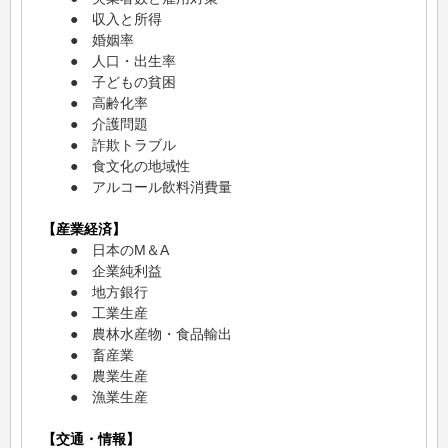
● 収入と所得
● 婚姻率
● 人口・出生率
● 子どもの貧困
● 高齢化率
● 介護問題
● 詐欺トラブル
● 食文化の地域性
● アルコール飲料消費量
【産業経済】
● 日本のM＆A
● 企業純利益
● 地方銀行
● 工業生産
● 農林水産物・食品輸出
● 畜産業
● 農業生産
● 漁業生産
【交通・情報】