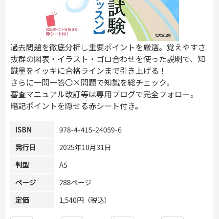
危険物取扱者
消防設備士
登録販売者
その他資格試験
過去問題を徹底分析し重要ポイントを厳選。覚えやすさ
抜群の図表・イラスト・ゴロ合わせを使った説明で、知
識量をイッキに合格ラインまで引き上げる！
さらに一問一答〇×問題で知識を総チェック。
審査マニュアル改訂等は専用ブログで完全フォロー。
暗記ポイントを隠せる赤シート付き。
ISBN
978-4-415-24059-6
発行日
2025年10月31日
判型
A5
ページ
288ページ
定価
1,540円（税込）