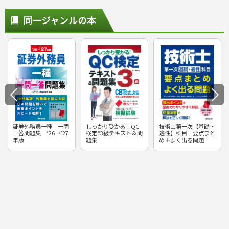
同一ジャンルの本
証券外務員一種 一問
しっかり受かる！QC
技術士第一次【基礎・
一答問題集 ’26→’27
検定®3級テキスト＆問
適性】科目 要点まと
年版
題集
め＋よく出る問題