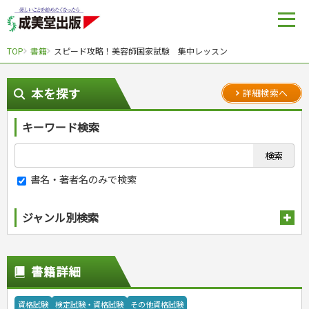
TOP
書籍
スピード攻略！美容師国家試験 集中レッスン
本を探す
詳細検索へ
キーワード検索
書名・著者名のみで検索
ジャンル別検索
趣味・娯楽
スポーツ
生活・暮らし
書籍詳細
自然・アウトドア・ペット
スポーツルール
料理
健康と保育
娯楽・ゲーム・占い
野球
アウトドア
手芸・クラフト
料理・レシピ
資格試験
検定試験・資格試験
その他資格試験