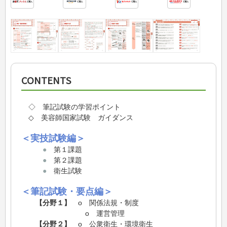
CONTENTS
◇ 筆記試験の学習ポイント
◇ 美容師国家試験 ガイダンス
＜実技試験編＞
●
第１課題
●
第２課題
●
衛生試験
＜筆記試験・要点編＞
【分野１】
o 関係法規・制度
o 運営管理
【分野２】
o 公衆衛生・環境衛生