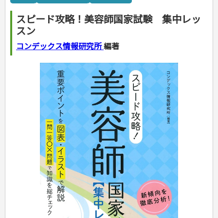
カルチャー・芸術・趣味
ゴルフ
犬・猫
ナンプレ
家庭医学・健康
こどもの本
住まい・インテリア・暮らし
おもてなし・ごちそう料理
編み物
辞典・語学
トレーニング
ペット・飼育
囲碁・将棋・麻雀
鉄道・車・自転車
看護・介護
ツボ・マッサージ
スピード攻略！美容師国家試験 集中レッ
美容・ファッション
各国料理
ソーイング
インテリア・ハウジング
児童一般
就職活動
運転免許
ジュニアスポーツ
園芸・野菜づくり
ゲーム・マジック
音楽・楽器
辞典
保育・教育
家庭医学・病気
看護一般
スン
冠婚葬祭・手紙・ペン字
お弁当
クラフト
収納・掃除・暮らし
ダイエット・エクササイズ
学参・ドリル
おりがみ・あやとり
その他スポーツ
雑学
家相・風水・占い
趣味・鑑賞・カメラ
語学・旅行会話
原付・二輪
健康知識
介護一般
パネルシアター
就職活動
資格試験
妊娠・出産・育児
健康メニュー・ダイエット
メイク・ネイル・ヘア
冠婚葬祭・スピーチ・マナー
なぞなぞ・ゲーム
夏休みドリル
絵画・デッサン
普通免許
コンデックス情報研究所
編著
栄養事典
指導マニュアル
就職試験
調理器具クッキング
着物・着つけ
手紙・ペン字
妊娠・出産・育児
占い・心理ゲーム
総復習ドリル
検定試験・資格試験
俳句・詩・ことば
その他免許
ビジネス
生活習慣病
公務員試験
お菓子・ケーキ・パン
離乳食・幼児食・こどもレシピ
のりもの・ずかん
学習・地図
英語検定・TOEIC
経営・経済・法律
飲み物・お酒
旅行・歴史
読み物・絵本
自由研究・読書感想文
漢字検定・数学検定
自己啓発
マネー・株・資産
音と光のでる絵本
えんぴつちょう
簿記検定
国内・海外旅行
文庫
ビジネス・法律
自己啓発
看護・薬学
地理・歴史
国外旅行
簿記・経理・税金・保険
ビジネス読み物
文庫
ダイアリー
ケアマネジャー
国内旅行
地理・地図
その他ビジネス
成美文庫
介護・社会福祉士
散歩・グルメ
歴史
ダイアリー
その他文庫
保育士
プラチナダイアリー プレステージ
司法書士・社労士
行政書士・宅建
FP
衛生管理・運行管理
建築・土木
電気・危険物
調理師
スキル・キャリアアップ