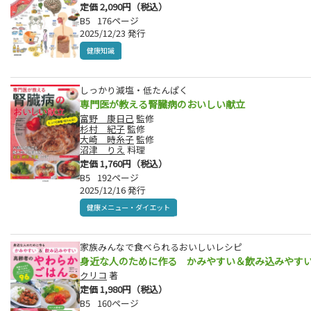
定価 2,090円（税込）
B5
176ページ
2025/12/23 発行
健康知識
しっかり減塩・低たんぱく
専門医が教える腎臓病のおいしい献立
富野 康日己
監修
杉村 紀子
監修
大崎 時糸子
監修
沼津 りえ
料理
定価 1,760円（税込）
B5
192ページ
2025/12/16 発行
健康メニュー・ダイエット
家族みんなで食べられるおいしいレシピ
身近な人のために作る かみやすい＆飲み込みやす
クリコ
著
定価 1,980円（税込）
B5
160ページ