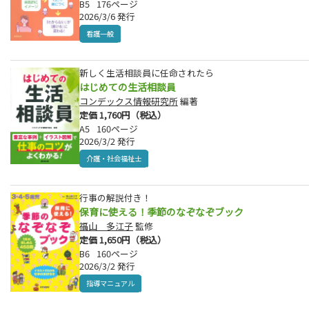
B5
176ページ
2026/3/6 発行
看護一般
新しく生活相談員に任命されたら
はじめての生活相談員
コンデックス情報研究所
編著
定価 1,760円（税込）
A5
160ページ
2026/3/2 発行
介護・社会福祉士
行事の解説付き！
保育に使える！季節のなぞなぞブック
福山 多江子
監修
定価 1,650円（税込）
B6
160ページ
2026/3/2 発行
指導マニュアル