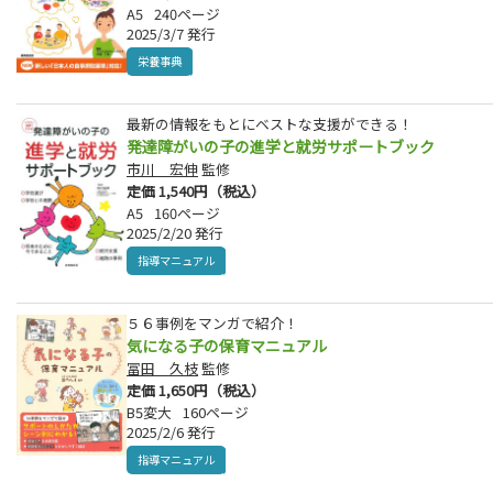
A5
240ページ
2025/3/7 発行
栄養事典
最新の情報をもとにベストな支援ができる！
発達障がいの子の進学と就労サポートブック
市川 宏伸
監修
定価 1,540円（税込）
A5
160ページ
2025/2/20 発行
指導マニュアル
５６事例をマンガで紹介！
気になる子の保育マニュアル
冨田 久枝
監修
定価 1,650円（税込）
B5変大
160ページ
2025/2/6 発行
指導マニュアル