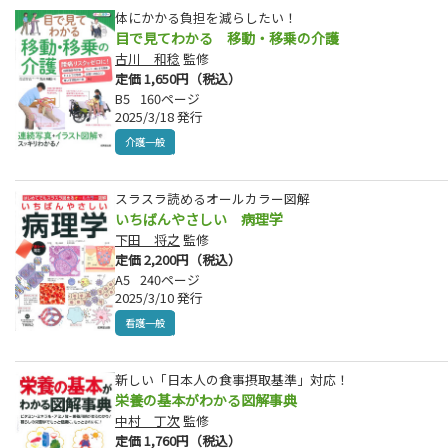
体にかかる負担を減らしたい！
目で見てわかる 移動・移乗の介護
古川 和稔
監修
定価 1,650円（税込）
B5
160ページ
2025/3/18 発行
介護一般
スラスラ読めるオールカラー図解
いちばんやさしい 病理学
下田 将之
監修
定価 2,200円（税込）
A5
240ページ
2025/3/10 発行
看護一般
新しい「日本人の食事摂取基準」対応！
栄養の基本がわかる図解事典
中村 丁次
監修
定価 1,760円（税込）