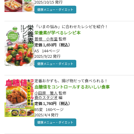
2025/10/15 発行
健康メニュー・ダイエット
「いまの悩み」に合わせたレシピを紹介！
栄養素が学べるレシピ本
曽根 小有里
監修
定価 1,650円（税込）
A5
144ページ
2025/9/22 発行
健康メニュー・ダイエット
定番おかずも、揚げ物だって食べられる！
血糖値をコントロールするおいしい食事
小田原 雅人
監修
食のスタジオ
編
定価 1,760円（税込）
B5変
160ページ
2025/4/4 発行
健康メニュー・ダイエット