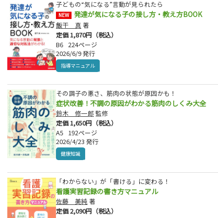
子どもの“気になる”言動が見られたら
発達が気になる子の接し方・教え方BOOK
NEW
飯干 真
著
定価 1,870円（税込）
B6
224ページ
2026/6/9 発行
指導マニュアル
その調子の悪さ、筋肉の状態が原因かも！
症状改善！不調の原因がわかる筋肉のしくみ大全
鈴木 修一郎
監修
定価 1,650円（税込）
A5
192ページ
2026/4/23 発行
健康知識
「わからない」が「書ける」に変わる！
看護実習記録の書き方マニュアル
佐藤 美純
著
定価 2,090円（税込）