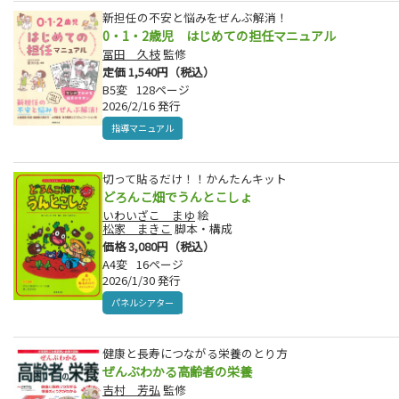
新担任の不安と悩みをぜんぶ解消！
0・1・2歳児 はじめての担任マニュアル
冨田 久枝
監修
定価 1,540円（税込）
B5変
128ページ
2026/2/16 発行
指導マニュアル
切って貼るだけ！！かんたんキット
どろんこ畑でうんとこしょ
いわいざこ まゆ
絵
松家 まきこ
脚本・構成
価格 3,080円（税込）
A4変
16ページ
2026/1/30 発行
パネルシアター
健康と長寿につながる栄養のとり方
ぜんぶわかる高齢者の栄養
吉村 芳弘
監修