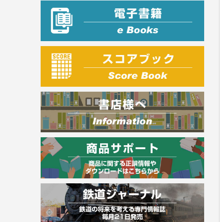
プラチナダイアリー プレステージ
司法書士・社労士
行政書士・宅建
FP
衛生管理・運行管理
建築・土木
電気・危険物
調理師
スキル・キャリアアップ
危険物取扱者
消防設備士
登録販売者
その他資格試験