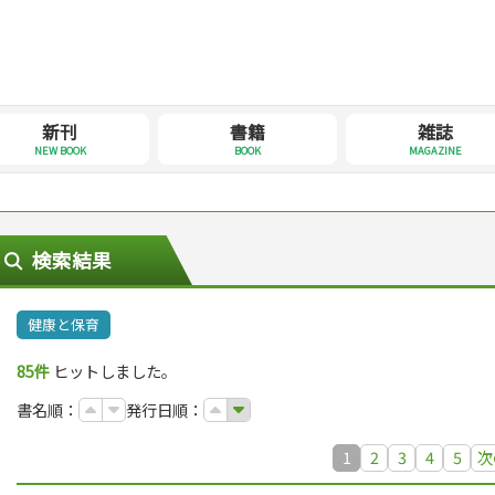
新刊
書籍
雑誌
NEW BOOK
BOOK
MAGAZINE
検索結果
健康と保育
85件
ヒットしました。
書名順：
発行日順：
1
2
3
4
5
次