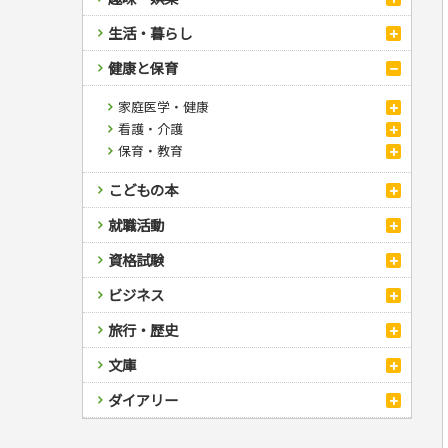
スポーツ
生活・暮らし
自然・アウトドア・ペット
スポーツルール
料理
健康と保育
娯楽・ゲーム・占い
野球
アウトドア
手芸・クラフト
料理・レシピ
カルチャー・芸術・趣味
ゴルフ
犬・猫
ナンプレ
住まい・インテリア・暮らし
おもてなし・ごちそう料理
編み物
家庭医学・健康
辞典・語学
トレーニング
ペット・飼育
囲碁・将棋・麻雀
鉄道・車・自転車
美容・ファッション
各国料理
ソーイング
インテリア・ハウジング
看護・介護
ツボ・マッサージ
運転免許
ジュニアスポーツ
園芸・野菜づくり
ゲーム・マジック
音楽・楽器
辞典
冠婚葬祭・手紙・ペン字
お弁当
クラフト
収納・掃除・暮らし
ダイエット・エクササイズ
保育・教育
家庭医学・病気
看護一般
その他スポーツ
雑学
家相・風水・占い
趣味・鑑賞・カメラ
語学・旅行会話
原付・二輪
妊娠・出産・育児
健康メニュー・ダイエット
メイク・ネイル・ヘア
冠婚葬祭・スピーチ・マナー
健康知識
介護一般
パネルシアター
絵画・デッサン
普通免許
こどもの本
調理器具クッキング
着物・着つけ
手紙・ペン字
妊娠・出産・育児
栄養事典
指導マニュアル
俳句・詩・ことば
その他免許
お菓子・ケーキ・パン
離乳食・幼児食・こどもレシピ
生活習慣病
児童一般
就職活動
飲み物・お酒
学参・ドリル
おりがみ・あやとり
就職活動
資格試験
なぞなぞ・ゲーム
夏休みドリル
就職試験
占い・心理ゲーム
総復習ドリル
検定試験・資格試験
ビジネス
公務員試験
のりもの・ずかん
学習・地図
英語検定・TOEIC
経営・経済・法律
旅行・歴史
読み物・絵本
自由研究・読書感想文
漢字検定・数学検定
自己啓発
マネー・株・資産
音と光のでる絵本
えんぴつちょう
簿記検定
国内・海外旅行
文庫
ビジネス・法律
自己啓発
看護・薬学
地理・歴史
国外旅行
簿記・経理・税金・保険
ビジネス読み物
文庫
ダイアリー
ケアマネジャー
国内旅行
地理・地図
その他ビジネス
成美文庫
介護・社会福祉士
散歩・グルメ
歴史
ダイアリー
その他文庫
保育士