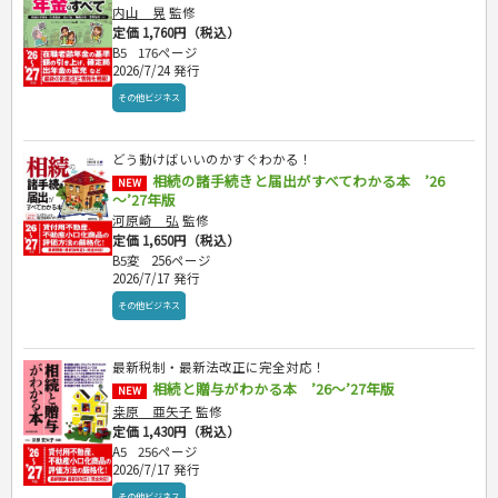
内山 晃
監修
定価 1,760円（税込）
B5
176ページ
2026/7/24 発行
その他ビジネス
どう動けばいいのかすぐわかる！
相続の諸手続きと届出がすべてわかる本 ’26
NEW
～’27年版
河原崎 弘
監修
定価 1,650円（税込）
B5変
256ページ
2026/7/17 発行
その他ビジネス
最新税制・最新法改正に完全対応！
相続と贈与がわかる本 ’26～’27年版
NEW
桒原 亜矢子
監修
定価 1,430円（税込）
A5
256ページ
2026/7/17 発行
その他ビジネス