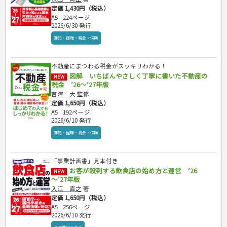
定価 1,430円（税込）
A5
224ページ
2026/6/30 発行
簿記・経理・税金・保険
不動産にまつわる税金がスッキリわかる！
図解 いちばんやさしく丁寧に書いた不動産の
NEW
税金 ’26～’27年版
吉澤 大
監修
定価 1,650円（税込）
A5
192ページ
2026/6/10 発行
簿記・経理・税金・保険
「事業計画書」見本付き
お客が殺到する飲食店の始め方と運営 ’26
NEW
～’27年版
入江 直之
著
定価 1,650円（税込）
A5
256ページ
2026/6/10 発行