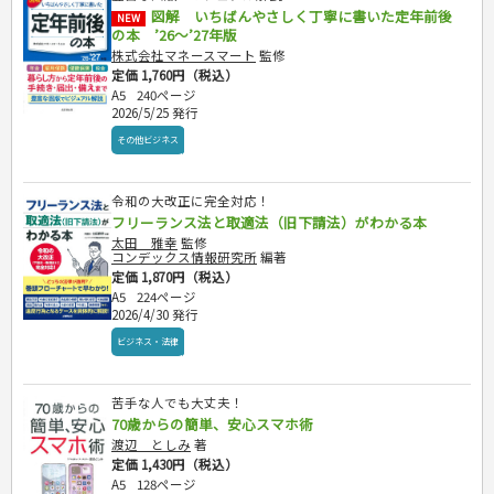
図解 いちばんやさしく丁寧に書いた定年前後
NEW
の本 ’26～’27年版
株式会社マネースマート
監修
定価 1,760円（税込）
A5
240ページ
2026/5/25 発行
その他ビジネス
令和の大改正に完全対応！
フリーランス法と取適法（旧下請法）がわかる本
太田 雅幸
監修
コンデックス情報研究所
編著
定価 1,870円（税込）
A5
224ページ
2026/4/30 発行
ビジネス・法律
苦手な人でも大丈夫！
70歳からの簡単、安心スマホ術
渡辺 としみ
著
定価 1,430円（税込）
A5
128ページ