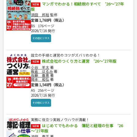
マンガでわかる！相続税のすべて ’26～’27年
NEW
版
須田 邦裕
監修
定価 1,760円（税込）
B5
176ページ
2026/7/16 発行
その他ビジネス
設立の手順と運営のコツがズバリわかる！
株式会社のつくり方と運営 ’26～’27年版
NEW
小谷 羊太
著
板倉 はるみ
著
佐藤 善恵
著
岡本 和弘
著
定価 1,540円（税込）
A5
256ページ
2026/7/16 発行
その他ビジネス
実務に役立つ実践ノウハウが満載！
はじめてでもわかる 簿記と経理の仕事 ’26
NEW
～’27年版
渋田 貴正
著