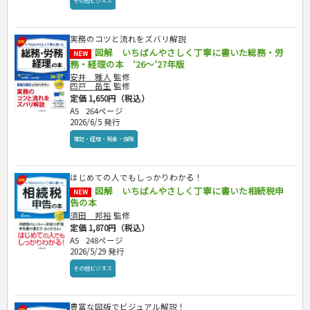
その他ビジネス
実務のコツと流れをズバリ解説
図解 いちばんやさしく丁寧に書いた総務・労
NEW
務・経理の本 ’26～’27年版
安井 雅人
監修
四戸 岳生
監修
定価 1,650円（税込）
A5
264ページ
2026/6/5 発行
簿記・経理・税金・保険
はじめての人でもしっかりわかる！
図解 いちばんやさしく丁寧に書いた相続税申
NEW
告の本
須田 邦裕
監修
定価 1,870円（税込）
A5
248ページ
2026/5/29 発行
その他ビジネス
豊富な図版でビジュアル解説！