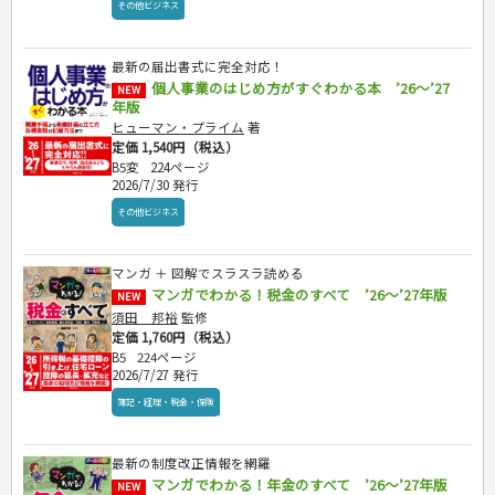
その他ビジネス
危険物取扱者
消防設備士
登録販売者
最新の届出書式に完全対応！
個人事業のはじめ方がすぐわかる本 ’26～’27
その他資格試験
NEW
年版
ヒューマン・プライム
著
定価 1,540円（税込）
B5変
224ページ
2026/7/30 発行
その他ビジネス
マンガ ＋ 図解でスラスラ読める
マンガでわかる！税金のすべて ’26～’27年版
NEW
須田 邦裕
監修
定価 1,760円（税込）
B5
224ページ
2026/7/27 発行
簿記・経理・税金・保険
最新の制度改正情報を網羅
マンガでわかる！年金のすべて ’26～’27年版
NEW