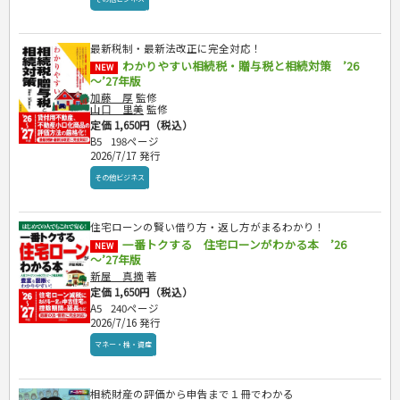
最新税制・最新法改正に完全対応！
わかりやすい相続税・贈与税と相続対策 ’26
NEW
～’27年版
加藤 厚
監修
山口 里美
監修
定価 1,650円（税込）
B5
198ページ
2026/7/17 発行
その他ビジネス
住宅ローンの賢い借り方・返し方がまるわかり！
一番トクする 住宅ローンがわかる本 ’26
NEW
～’27年版
新屋 真摘
著
定価 1,650円（税込）
A5
240ページ
2026/7/16 発行
マネー・株・資産
相続財産の評価から申告まで１冊でわかる