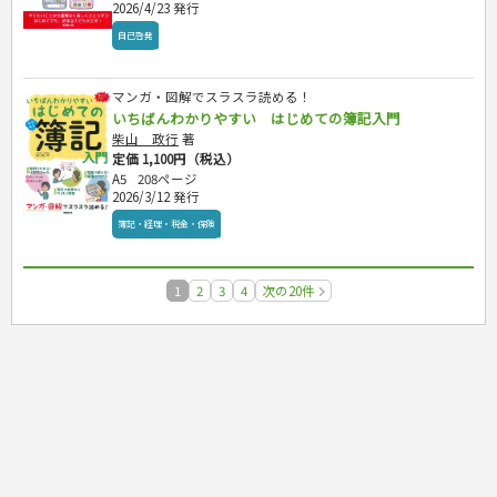
2026/4/23 発行
自己啓発
マンガ・図解でスラスラ読める！
いちばんわかりやすい はじめての簿記入門
柴山 政行
著
定価 1,100円（税込）
A5
208ページ
2026/3/12 発行
簿記・経理・税金・保険
1
2
3
4
次の20件