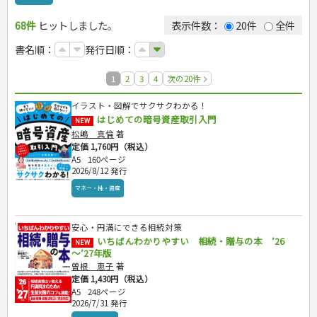
カルチャー・芸術・趣味
ゴルフ
犬・猫
ナンプレ
家庭医学・健康
こどもの本
住まい・インテリア・暮らし
おもてなし・ごちそう料理
編み物
辞典・語学
トレーニング
ペット・飼育
囲碁・将棋・麻雀
鉄道・車・自転車
看護・介護
ツボ・マッサージ
68件
ヒットしました。
表示件数：
20件
全件
美容・ファッション
各国料理
ソーイング
インテリア・ハウジング
児童一般
就職活動
運転免許
ジュニアスポーツ
園芸・野菜づくり
ゲーム・マジック
音楽・楽器
辞典
保育・教育
家庭医学・病気
看護一般
冠婚葬祭・手紙・ペン字
お弁当
クラフト
収納・掃除・暮らし
ダイエット・エクササイズ
学参・ドリル
おりがみ・あやとり
その他スポーツ
雑学
家相・風水・占い
趣味・鑑賞・カメラ
語学・旅行会話
原付・二輪
書名順：
発行日順：
健康知識
介護一般
パネルシアター
就職活動
資格試験
妊娠・出産・育児
健康メニュー・ダイエット
メイク・ネイル・ヘア
冠婚葬祭・スピーチ・マナー
なぞなぞ・ゲーム
夏休みドリル
絵画・デッサン
普通免許
栄養事典
指導マニュアル
就職試験
調理器具クッキング
着物・着つけ
手紙・ペン字
妊娠・出産・育児
占い・心理ゲーム
総復習ドリル
検定試験・資格試験
俳句・詩・ことば
その他免許
1
2
3
4
次の20件
ビジネス
生活習慣病
公務員試験
お菓子・ケーキ・パン
離乳食・幼児食・こどもレシピ
のりもの・ずかん
学習・地図
英語検定・TOEIC
飲み物・お酒
イラスト・図解でサクサクわかる！
読み物・絵本
自由研究・読書感想文
漢字検定・数学検定
経営・経済・法律
はじめての暗号資産取引入門
NEW
音と光のでる絵本
えんぴつちょう
簿記検定
自己啓発
マネー・株・資産
松嶋 真倫
著
看護・薬学
ビジネス・法律
自己啓発
定価 1,760円（税込）
旅行・歴史
ケアマネジャー
簿記・経理・税金・保険
ビジネス読み物
A5
160ページ
2026/8/12 発行
介護・社会福祉士
その他ビジネス
国内・海外旅行
文庫
保育士
地理・歴史
国外旅行
マネー・株・資産
文庫
ダイアリー
司法書士・社労士
国内旅行
地理・地図
成美文庫
行政書士・宅建
散歩・グルメ
歴史
ダイアリー
安心・円満にできる相続対策
その他文庫
FP
プラチナダイアリー プレステージ
いちばんわかりやすい 相続・贈与の本 ’26
NEW
衛生管理・運行管理
～’27年版
建築・土木
曽根 恵子
著
定価 1,430円（税込）
電気・危険物
A5
248ページ
調理師
2026/7/31 発行
スキル・キャリアアップ