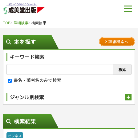
TOP
詳細検索
検索結果
本を探す
詳細検索へ
キーワード検索
書名・著者名のみで検索
ジャンル別検索
趣味・娯楽
スポーツ
生活・暮らし
検索結果
自然・アウトドア・ペット
スポーツルール
料理
健康と保育
娯楽・ゲーム・占い
野球
アウトドア
手芸・クラフト
料理・レシピ
ビジネス