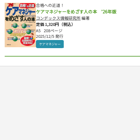
合格への近道！
ケアマネジャーをめざす人の本 ’26年版
コンデックス情報研究所
編著
定価 1,320円（税込）
A5
208ページ
2025/12/5 発行
ケアマネジャー