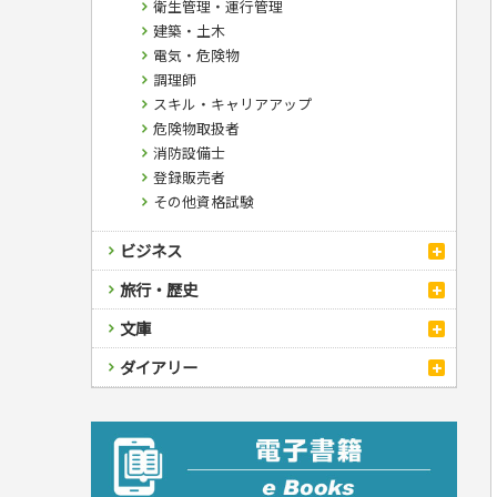
衛生管理・運行管理
建築・土木
電気・危険物
調理師
スキル・キャリアアップ
危険物取扱者
消防設備士
登録販売者
その他資格試験
ビジネス
経営・経済・法律
旅行・歴史
自己啓発
マネー・株・資産
国内・海外旅行
文庫
ビジネス・法律
自己啓発
地理・歴史
国外旅行
簿記・経理・税金・保険
ビジネス読み物
文庫
ダイアリー
国内旅行
地理・地図
その他ビジネス
成美文庫
散歩・グルメ
歴史
ダイアリー
その他文庫
プラチナダイアリー プレステージ