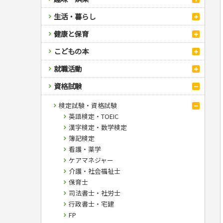
スポーツ
生活・暮らし
自然・アウトドア・ペット
スポーツルール
料理
健康と保育
娯楽・ゲーム・占い
野球
アウトドア
手芸・クラフト
料理・レシピ
カルチャー・芸術・趣味
ゴルフ
犬・猫
ナンプレ
家庭医学・健康
こどもの本
住まい・インテリア・暮らし
おもてなし・ごちそう料理
編み物
辞典・語学
トレーニング
ペット・飼育
囲碁・将棋・麻雀
鉄道・車・自転車
看護・介護
ツボ・マッサージ
美容・ファッション
各国料理
ソーイング
インテリア・ハウジング
児童一般
就職活動
運転免許
ジュニアスポーツ
園芸・野菜づくり
ゲーム・マジック
音楽・楽器
辞典
保育・教育
家庭医学・病気
看護一般
冠婚葬祭・手紙・ペン字
お弁当
クラフト
収納・掃除・暮らし
ダイエット・エクササイズ
学参・ドリル
おりがみ・あやとり
その他スポーツ
雑学
家相・風水・占い
趣味・鑑賞・カメラ
語学・旅行会話
原付・二輪
健康知識
介護一般
パネルシアター
就職活動
資格試験
妊娠・出産・育児
健康メニュー・ダイエット
メイク・ネイル・ヘア
冠婚葬祭・スピーチ・マナー
なぞなぞ・ゲーム
夏休みドリル
絵画・デッサン
普通免許
栄養事典
指導マニュアル
就職試験
調理器具クッキング
着物・着つけ
手紙・ペン字
妊娠・出産・育児
占い・心理ゲーム
総復習ドリル
俳句・詩・ことば
その他免許
生活習慣病
公務員試験
検定試験・資格試験
お菓子・ケーキ・パン
離乳食・幼児食・こどもレシピ
のりもの・ずかん
学習・地図
英語検定・TOEIC
飲み物・お酒
読み物・絵本
自由研究・読書感想文
漢字検定・数学検定
音と光のでる絵本
えんぴつちょう
簿記検定
看護・薬学
ケアマネジャー
介護・社会福祉士
保育士
司法書士・社労士
行政書士・宅建
FP