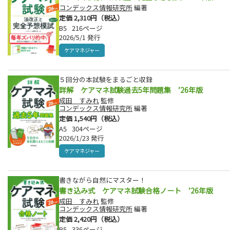
コンデックス情報研究所
編著
定価 2,310円（税込）
B5
216ページ
2026/5/1 発行
ケアマネジャー
５回分の本試験をまるごと収録
詳解 ケアマネ試験過去5年問題集 ’26年版
成田 すみれ
監修
コンデックス情報研究所
編著
定価 1,540円（税込）
A5
304ページ
2026/1/23 発行
ケアマネジャー
書きながら自然にマスター！
書き込み式 ケアマネ試験合格ノート ’26年版
成田 すみれ
監修
コンデックス情報研究所
編著
定価 2,420円（税込）
B5
336ページ