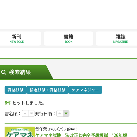
新刊
書籍
雑誌
NEW BOOK
BOOK
MAGAZINE
検索結果
資格試験
検定試験・資格試験
ケアマネジャー
6件
ヒットしました。
書名順：
発行日順：
毎年驚きのズバリ的中！
ケアマネ試験 法改正と完全予想模試 ’26年版