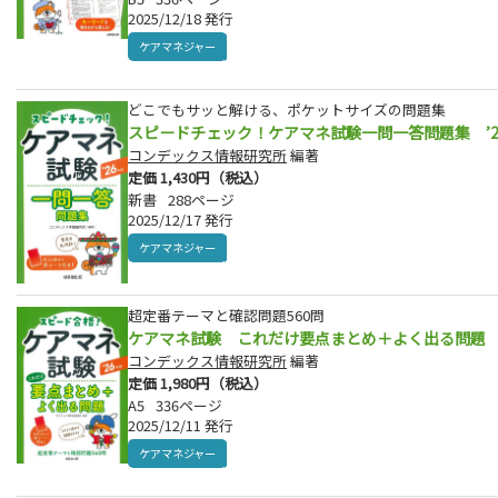
2025/12/18 発行
ケアマネジャー
どこでもサッと解ける、ポケットサイズの問題集
スピードチェック！ケアマネ試験一問一答問題集 ’2
コンデックス情報研究所
編著
定価 1,430円（税込）
新書
288ページ
2025/12/17 発行
ケアマネジャー
超定番テーマと確認問題560問
ケアマネ試験 これだけ要点まとめ＋よく出る問題 ’
コンデックス情報研究所
編著
定価 1,980円（税込）
A5
336ページ
2025/12/11 発行
ケアマネジャー