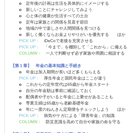
o
定年後の計画は生活を具体的にイメージする
o
新しいことにチャレンジしてみよう
o
心と体の健康が生活すべての土台
o
定年は家族との関係を見直す節目
o
地域の中で楽しさや人間関係を見つける
o
新しく働くならお金よりやりがいを優先する ほか
PICK UP：
iDeCoで老後を充実させる
PICK UP：
「今まで」を棚卸して「これから」に備える
COLUMN：
一人で判断せず必ず家族や周囲に相談する
【第１章】 年金の基本知識と手続き
o
年金は加入期間が長いほど多くもらえる
PICK UP：
厚生年金と国民年金はここが違う
o
これからの定年世代は65歳から年金スタート
o
自分の年金額は事前に確認しておく
o
配偶者や子がいると年金に上乗せがあることも
o
専業主婦は65歳から老齢基礎年金
o
年に一度のねんきん定期便をチェックしよう ほか
PICK UP：
病気やケガによる「障害年金」の知識
COLUMN：
防災意識を高めて自分や家族の命を守る