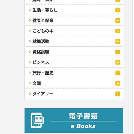
スポーツ
生活・暮らし
自然・アウトドア・ペット
スポーツルール
料理
健康と保育
娯楽・ゲーム・占い
野球
アウトドア
手芸・クラフト
料理・レシピ
カルチャー・芸術・趣味
ゴルフ
犬・猫
ナンプレ
家庭医学・健康
こどもの本
住まい・インテリア・暮らし
おもてなし・ごちそう料理
編み物
辞典・語学
トレーニング
ペット・飼育
囲碁・将棋・麻雀
鉄道・車・自転車
看護・介護
ツボ・マッサージ
美容・ファッション
各国料理
ソーイング
インテリア・ハウジング
児童一般
就職活動
運転免許
ジュニアスポーツ
園芸・野菜づくり
ゲーム・マジック
音楽・楽器
辞典
保育・教育
家庭医学・病気
看護一般
冠婚葬祭・手紙・ペン字
お弁当
クラフト
収納・掃除・暮らし
ダイエット・エクササイズ
学参・ドリル
おりがみ・あやとり
その他スポーツ
雑学
家相・風水・占い
趣味・鑑賞・カメラ
語学・旅行会話
原付・二輪
健康知識
介護一般
パネルシアター
就職活動
資格試験
妊娠・出産・育児
健康メニュー・ダイエット
メイク・ネイル・ヘア
冠婚葬祭・スピーチ・マナー
なぞなぞ・ゲーム
夏休みドリル
絵画・デッサン
普通免許
栄養事典
指導マニュアル
就職試験
調理器具クッキング
着物・着つけ
手紙・ペン字
妊娠・出産・育児
占い・心理ゲーム
総復習ドリル
検定試験・資格試験
俳句・詩・ことば
その他免許
ビジネス
生活習慣病
公務員試験
お菓子・ケーキ・パン
離乳食・幼児食・こどもレシピ
のりもの・ずかん
学習・地図
英語検定・TOEIC
経営・経済・法律
飲み物・お酒
旅行・歴史
読み物・絵本
自由研究・読書感想文
漢字検定・数学検定
自己啓発
マネー・株・資産
音と光のでる絵本
えんぴつちょう
簿記検定
国内・海外旅行
文庫
ビジネス・法律
自己啓発
看護・薬学
地理・歴史
国外旅行
簿記・経理・税金・保険
ビジネス読み物
文庫
ダイアリー
ケアマネジャー
国内旅行
地理・地図
その他ビジネス
成美文庫
介護・社会福祉士
散歩・グルメ
歴史
ダイアリー
その他文庫
保育士
プラチナダイアリー プレステージ
司法書士・社労士
行政書士・宅建
FP
衛生管理・運行管理