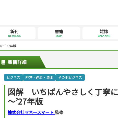
新刊
書籍
雑誌
NEW BOOK
BOOK
MAGAZINE
～’27年版
書籍詳細
ビジネス
経営・経済・法律
その他ビジネス
図解 いちばんやさしく丁寧に
～’27年版
株式会社マネースマート
監修