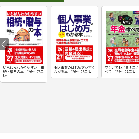
いちばんわかりやすい 相
個人事業のはじめ方がすぐ
マンガでわかる！年金
続・贈与の本 ’26～’27年
わかる本 ’26～’27年版
べて ’26～’27年版
版