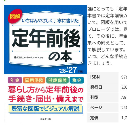
誰にとっても「定
本書では定年前後
いて、図版を用い
プロローグでは、
て、その後に、年
来への備えとして
て解説しています
いつ、どんな手続
きましょう。
ISBN
97
発行日
20
判型
A5
ページ
2
定価
1