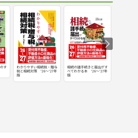
のす
わかりやすい相続税・贈与
相続の諸手続きと届出がす
相続と贈与が
税と相続対策 ’26～’27年
べてわかる本 ’26～’27年
本 ’26～’2
版
版