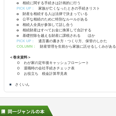
o
相続に関する手続きは計画的に行う
PICK UP：
家族が亡くなったときの手続きリスト
o
財産を相続する人は法律で決まっている
o
公平な相続のために特別なルールがある
o
相続人全員が参加して話し合う
o
相続財産はすべてお金に換算して合計する
o
基礎控除を越える財産に課税される ほか
PICK UP：
遺言書の書き方・つくり方、保管のしかた
COLUMN：
財産管理を生前から家族に託せるしくみがある
＜巻末資料＞
Ｏ わが家の定年後キャッシュフローシート
Ｏ 退職時の会社手続きチェック表
Ｏ お役立ち 税金計算早見表
■
さくいん
同一ジャンルの本