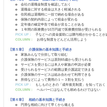
o
会社の退職金制度を確認しておく
o
退職金に対する税金は大きく軽減される
o
住民税は退職時に一括で納める場合がある
o
保険の契約内容によって税金が変わる
o
定年後の確定申告で税金が戻ることがある
o
１年間の医療費が10万円超で医療費控除が受けられる
PICK UP：
子などへの資金援助には贈与税がかかることが
COLUMN：
お得な制度をどんどん活用しよう
【第５章】 介護保険の基本知識と手続き
o
家族みんなで分担して取り組む
o
介護保険のサービスは原則65歳から受けられる
o
サービスを受けるには本人や家族の申請が必要
o
受けられるサービスの範囲は要介護認定で決まる
o
介護保険のサービスは組み合わせて利用できる
o
所得などによって費用の１～３割を支払う
PICK UP：
もしものときの「成年後見制度」を知っておく
COLUMN：
ヘルパーにはなんでも頼めるわけではない
【第６章】 相続の基本知識と手続き
o
円滑な相続に向けて早くから備える