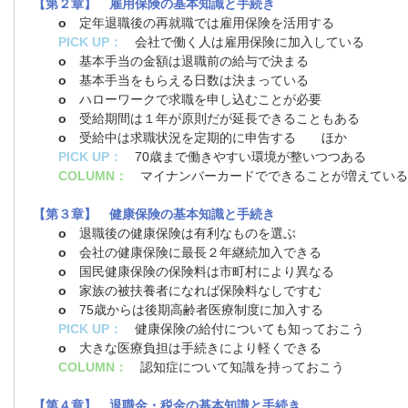
【第２章】 雇用保険の基本知識と手続き
o
定年退職後の再就職では雇用保険を活用する
PICK UP：
会社で働く人は雇用保険に加入している
o
基本手当の金額は退職前の給与で決まる
o
基本手当をもらえる日数は決まっている
o
ハローワークで求職を申し込むことが必要
o
受給期間は１年が原則だが延長できることもある
o
受給中は求職状況を定期的に申告する ほか
PICK UP：
70歳まで働きやすい環境が整いつつある
COLUMN：
マイナンバーカードでできることが増えている
【第３章】 健康保険の基本知識と手続き
o
退職後の健康保険は有利なものを選ぶ
o
会社の健康保険に最長２年継続加入できる
o
国民健康保険の保険料は市町村により異なる
o
家族の被扶養者になれば保険料なしですむ
o
75歳からは後期高齢者医療制度に加入する
PICK UP：
健康保険の給付についても知っておこう
o
大きな医療負担は手続きにより軽くできる
COLUMN：
認知症について知識を持っておこう
【第４章】 退職金・税金の基本知識と手続き