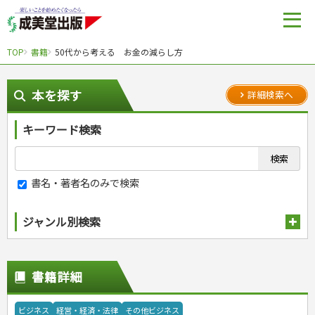
TOP
書籍
50代から考える お金の減らし方
本を探す
詳細検索へ
キーワード検索
書名・著者名のみで検索
ジャンル別検索
趣味・娯楽
スポーツ
生活・暮らし
書籍詳細
自然・アウトドア・ペット
スポーツルール
料理
健康と保育
娯楽・ゲーム・占い
野球
アウトドア
手芸・クラフト
料理・レシピ
ビジネス
経営・経済・法律
その他ビジネス