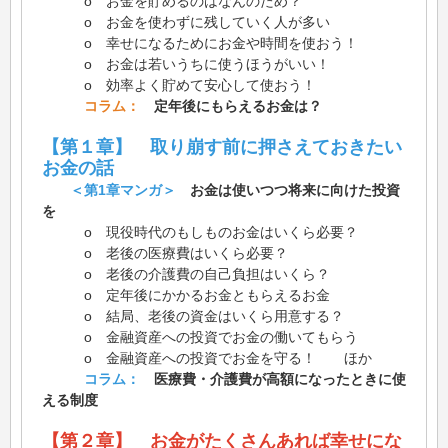
o お金を貯めるのはなんのため？
o お金を使わずに残していく人が多い
o 幸せになるためにお金や時間を使おう！
o お金は若いうちに使うほうがいい！
o 効率よく貯めて安心して使おう！
コラム：
定年後にもらえるお金は？
【第１章】 取り崩す前に押さえておきたい
お金の話
＜第1章マンガ＞
お金は使いつつ将来に向けた投資
を
o 現役時代のもしものお金はいくら必要？
o 老後の医療費はいくら必要？
o 老後の介護費の自己負担はいくら？
o 定年後にかかるお金ともらえるお金
o 結局、老後の資金はいくら用意する？
o 金融資産への投資でお金の働いてもらう
o 金融資産への投資でお金を守る！ ほか
コラム：
医療費・介護費が高額になったときに使
える制度
【第２章】 お金がたくさんあれば幸せにな