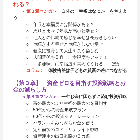
れる？
＜第２章マンガ＞
自分の「幸福はなにか」を考えよ
う
o 年収と幸福度には関係がある？
o 周りと比べて年収が高いと幸せ？
o 他人との比較で感じる幸せは長続きしない
o 長続きする幸せと長続きしない幸せ
o 健康に投資して人生を長く楽しむ
o 人間関係を見直し、幸福度をアップ！
o 「多趣味」は幸福度を高めてくれる ほか
コラム：
体験格差は子どもの貧富の差につながる
【第３章】 資産ゼロを目指す投資戦略とお
金の減らし方
＜第３章マンガ＞
一生お金に困らずに済む投資戦略
o 富の最大化より幸福の最大化を目指す
o 50代からの資産形成プラン
o 60代からの投資シミュレーション
o バランスをみながらお金を使う
o 定年前後のコア・サテライト戦略
o 資産運用の出口戦略の５カ条