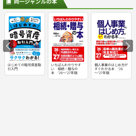
同一ジャンルの本
はじめての暗号資産取
いちばんわかりやす
個人事業のはじめ方が
引入門
い 相続・贈与の
すぐわかる本 ’26
本 ’26～’27年版
～’27年版