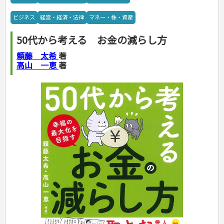
カルチャー・芸術・趣味
ゴルフ
犬・猫
ナンプレ
家庭医学・健康
こどもの本
住まい・インテリア・暮らし
おもてなし・ごちそう料理
編み物
辞典・語学
トレーニング
ペット・飼育
囲碁・将棋・麻雀
鉄道・車・自転車
看護・介護
ツボ・マッサージ
ビジネス
経営・経済・法律
マネー・株・資産
美容・ファッション
各国料理
ソーイング
インテリア・ハウジング
児童一般
就職活動
運転免許
ジュニアスポーツ
園芸・野菜づくり
ゲーム・マジック
音楽・楽器
辞典
保育・教育
家庭医学・病気
看護一般
冠婚葬祭・手紙・ペン字
お弁当
クラフト
収納・掃除・暮らし
ダイエット・エクササイズ
学参・ドリル
おりがみ・あやとり
その他スポーツ
雑学
家相・風水・占い
趣味・鑑賞・カメラ
語学・旅行会話
原付・二輪
健康知識
介護一般
パネルシアター
50代から考える お金の減らし方
就職活動
資格試験
妊娠・出産・育児
健康メニュー・ダイエット
メイク・ネイル・ヘア
冠婚葬祭・スピーチ・マナー
なぞなぞ・ゲーム
夏休みドリル
絵画・デッサン
普通免許
栄養事典
指導マニュアル
就職試験
調理器具クッキング
着物・着つけ
手紙・ペン字
妊娠・出産・育児
占い・心理ゲーム
総復習ドリル
頼藤 太希
著
検定試験・資格試験
俳句・詩・ことば
その他免許
ビジネス
生活習慣病
公務員試験
お菓子・ケーキ・パン
離乳食・幼児食・こどもレシピ
高山 一恵
著
のりもの・ずかん
学習・地図
英語検定・TOEIC
経営・経済・法律
飲み物・お酒
旅行・歴史
読み物・絵本
自由研究・読書感想文
漢字検定・数学検定
自己啓発
マネー・株・資産
音と光のでる絵本
えんぴつちょう
簿記検定
国内・海外旅行
文庫
ビジネス・法律
自己啓発
看護・薬学
地理・歴史
国外旅行
簿記・経理・税金・保険
ビジネス読み物
文庫
ダイアリー
ケアマネジャー
国内旅行
地理・地図
その他ビジネス
成美文庫
介護・社会福祉士
散歩・グルメ
歴史
ダイアリー
その他文庫
保育士
プラチナダイアリー プレステージ
司法書士・社労士
行政書士・宅建
FP
衛生管理・運行管理
建築・土木
電気・危険物
調理師
スキル・キャリアアップ