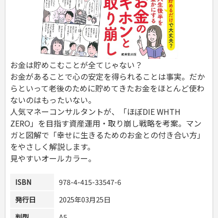
危険物取扱者
消防設備士
登録販売者
その他資格試験
お金は貯めこむことが全てじゃない？
お金があることで心の安定を得られることは事実。だか
らといって老後のために貯めてきたお金をほとんど使わ
ないのはもったいない。
人気マネーコンサルタントが、「ほぼDIE WHTH
ZERO」を目指す資産運用・取り崩し戦略を考案。マン
ガと図解で「幸せに生きるためのお金との付き合い方」
をやさしく解説します。
見やすいオールカラー。
ISBN
978-4-415-33547-6
発行日
2025年03月25日
判型
A5