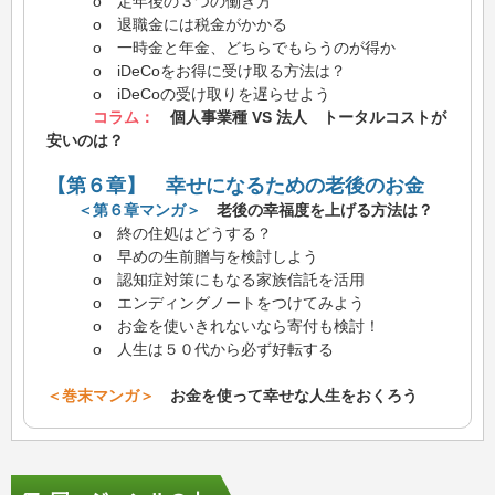
o 定年後の３つの働き方
o 退職金には税金がかかる
o 一時金と年金、どちらでもらうのが得か
o iDeCoをお得に受け取る方法は？
o iDeCoの受け取りを遅らせよう
コラム：
個人事業種 VS 法人 トータルコストが
安いのは？
【第６章】 幸せになるための老後のお金
＜第６章マンガ＞
老後の幸福度を上げる方法は？
o 終の住処はどうする？
o 早めの生前贈与を検討しよう
o 認知症対策にもなる家族信託を活用
o エンディングノートをつけてみよう
o お金を使いきれないなら寄付も検討！
o 人生は５０代から必ず好転する
＜巻末マンガ＞
お金を使って幸せな人生をおくろう