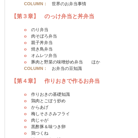
COLUMN：
世界のお弁当事情
【第３章】 のっけ弁当と丼弁当
o
のり弁当
o
肉そぼろ弁当
o
親子丼弁当
o
焼き鳥弁当
o
オムレツ弁当
o
豚肉と野菜の味噌炒め弁当 ほか
COLUMN：
お弁当の豆知識
【第４章】 作りおきで作るお弁当
o
作りおきの基礎知識
o
鶏肉とごぼう炒め
o
からあげ
o
梅しそささみフライ
o
肉じゃが
o
黒酢豚＆味つき卵
o
鶏つくね