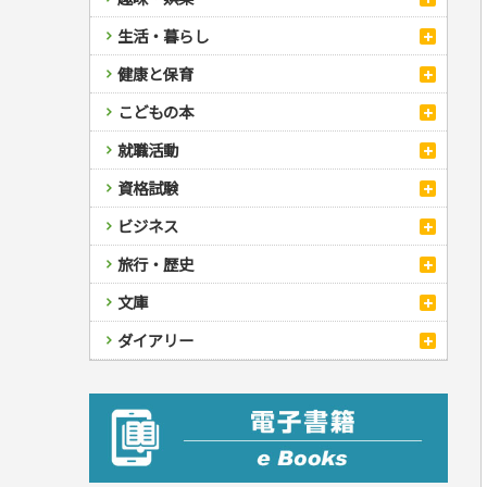
スポーツ
生活・暮らし
自然・アウトドア・ペット
スポーツルール
料理
健康と保育
娯楽・ゲーム・占い
野球
アウトドア
手芸・クラフト
料理・レシピ
カルチャー・芸術・趣味
ゴルフ
犬・猫
ナンプレ
家庭医学・健康
こどもの本
住まい・インテリア・暮らし
おもてなし・ごちそう料理
編み物
辞典・語学
トレーニング
ペット・飼育
囲碁・将棋・麻雀
鉄道・車・自転車
看護・介護
ツボ・マッサージ
美容・ファッション
各国料理
ソーイング
インテリア・ハウジング
児童一般
就職活動
運転免許
ジュニアスポーツ
園芸・野菜づくり
ゲーム・マジック
音楽・楽器
辞典
保育・教育
家庭医学・病気
看護一般
冠婚葬祭・手紙・ペン字
お弁当
クラフト
収納・掃除・暮らし
ダイエット・エクササイズ
学参・ドリル
おりがみ・あやとり
その他スポーツ
雑学
家相・風水・占い
趣味・鑑賞・カメラ
語学・旅行会話
原付・二輪
健康知識
介護一般
パネルシアター
就職活動
資格試験
妊娠・出産・育児
健康メニュー・ダイエット
メイク・ネイル・ヘア
冠婚葬祭・スピーチ・マナー
なぞなぞ・ゲーム
夏休みドリル
絵画・デッサン
普通免許
栄養事典
指導マニュアル
就職試験
調理器具クッキング
着物・着つけ
手紙・ペン字
妊娠・出産・育児
占い・心理ゲーム
総復習ドリル
検定試験・資格試験
俳句・詩・ことば
その他免許
ビジネス
生活習慣病
公務員試験
お菓子・ケーキ・パン
離乳食・幼児食・こどもレシピ
のりもの・ずかん
学習・地図
英語検定・TOEIC
経営・経済・法律
飲み物・お酒
旅行・歴史
読み物・絵本
自由研究・読書感想文
漢字検定・数学検定
自己啓発
マネー・株・資産
音と光のでる絵本
えんぴつちょう
簿記検定
国内・海外旅行
文庫
ビジネス・法律
自己啓発
看護・薬学
地理・歴史
国外旅行
簿記・経理・税金・保険
ビジネス読み物
文庫
ダイアリー
ケアマネジャー
国内旅行
地理・地図
その他ビジネス
成美文庫
介護・社会福祉士
散歩・グルメ
歴史
ダイアリー
その他文庫
保育士
プラチナダイアリー プレステージ
司法書士・社労士
行政書士・宅建
FP
衛生管理・運行管理