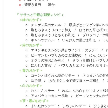
o
卵焼き弁当 ほか
『 ササっと手軽な副菜レシピ 』
＜緑のおかず＞
o チンゲン菜のナムル / 厚揚げとチンゲン菜のソ
o 塩もみきゅうりのごま和え / ほうれん草と桜エビの
o 塩もみきゅうりとちくわ和え / ブロッコリーの塩昆
o キャベツナムル / いんげんの黒ごま和え / い
＜赤のおかず＞
o エリンギとチンゲン菜とウインナーのソテー / に
o ピーマンとパプリカのごま油炒め / にんじんラぺ 
o オクラの梅おかか和え / さつうま揚げとパプリ
o にんじん甘煮 / パプリカとエリンギの乱切りオイ
＜黄のおかず＞
o コーンとほうれん草のソテー / さつまいもの甘煮 
o ゆで卵 / あらほぐしゆで卵マヨネーズ和え / ス
＜白のおかず＞
o れんこんソテー / れんこんの白すりごまマヨ和
o アスパラマヨカレー風味 / ピーマンとツナのサ
＜茶・黒のおかず＞
o まいたけソテー / しめじのソテー / ひじきと