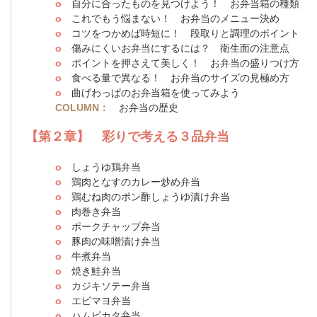
o
自分に合ったものを見つけよう！ お弁当箱の種類
o
これでもう悩まない！ お弁当のメニュー決め
o
コツをつかめば時短に！ 段取りと調理のポイント
o
傷みにくいお弁当にするには？ 衛生面の注意点
o
ポイントを押さえて美しく！ お弁当の盛りつけ方
o
食べる量で異なる！ お弁当のサイズの見極め方
o
曲げわっぱのお弁当箱を使ってみよう
COLUMN：
お弁当の歴史
【第２章】 彩りで考える３品弁当
o
しょうゆ鶏弁当
o
鶏肉となすのカレー炒め弁当
o
鶏むね肉のポン酢しょうゆ漬け弁当
o
肉巻き弁当
o
ポークチャップ弁当
o
豚肉の味噌漬け弁当
o
牛煮弁当
o
焼き鮭弁当
o
カジキソテー弁当
o
エビマヨ弁当
o
ハムピカタ弁当