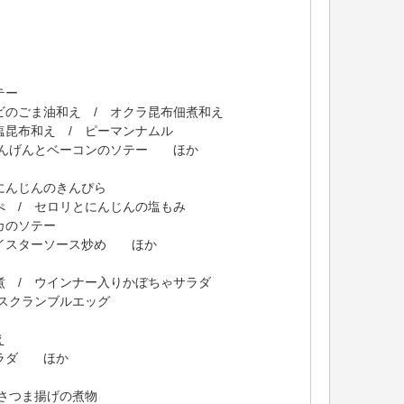
テー
ごま油和え / オクラ昆布佃煮和え
布和え / ピーマンナムル
んげんとベーコンのソテー ほか
んじんのきんぴら
/ セロリとにんじんの塩もみ
カのソテー
スターソース炒め ほか
/ ウインナー入りかぼちゃサラダ
クランブルエッグ
え
ラダ ほか
さつま揚げの煮物