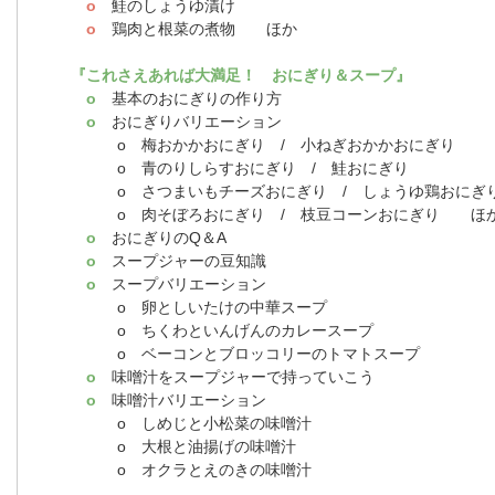
o
鮭のしょうゆ漬け
o
鶏肉と根菜の煮物 ほか
『これさえあれば大満足！ おにぎり＆スープ』
o
基本のおにぎりの作り方
o
おにぎりバリエーション
o 梅おかかおにぎり / 小ねぎおかかおにぎり
o 青のりしらすおにぎり / 鮭おにぎり
o さつまいもチーズおにぎり / しょうゆ鶏おにぎ
o 肉そぼろおにぎり / 枝豆コーンおにぎり ほ
o
おにぎりのQ＆A
o
スープジャーの豆知識
o
スープバリエーション
o 卵としいたけの中華スープ
o ちくわといんげんのカレースープ
o ベーコンとブロッコリーのトマトスープ
o
味噌汁をスープジャーで持っていこう
o
味噌汁バリエーション
o しめじと小松菜の味噌汁
o 大根と油揚げの味噌汁
o オクラとえのきの味噌汁