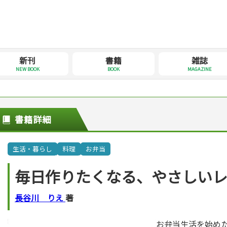
新刊
書籍
雑誌
NEW BOOK
BOOK
MAGAZINE
書籍詳細
生活・暮らし
料理
お弁当
毎日作りたくなる、やさしい
長谷川 りえ
著
お弁当生活を始め