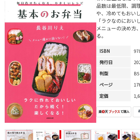
品数は最低限、調
や、冷めてもおい
「ラクなのにおい
メニューの決め方
る。
ISBN
97
発行日
20
判型
B5
ページ
1
定価
1