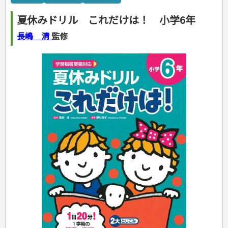
カルチャー・芸術・趣味
ゴルフ
犬・猫
ナンプレ
家庭医学・健康
こどもの本
住まい・インテリア・暮らし
おもてなし・ごちそう料理
編み物
辞典・語学
トレーニング
ペット・飼育
囲碁・将棋・麻雀
鉄道・車・自転車
看護・介護
ツボ・マッサージ
夏休みドリル これだけは！ 小学6年
美容・ファッション
各国料理
ソーイング
インテリア・ハウジング
児童一般
就職活動
運転免許
ジュニアスポーツ
園芸・野菜づくり
ゲーム・マジック
音楽・楽器
辞典
保育・教育
家庭医学・病気
看護一般
冠婚葬祭・手紙・ペン字
お弁当
クラフト
収納・掃除・暮らし
ダイエット・エクササイズ
学参・ドリル
おりがみ・あやとり
長嶋 清
監修
その他スポーツ
雑学
家相・風水・占い
趣味・鑑賞・カメラ
語学・旅行会話
原付・二輪
健康知識
介護一般
パネルシアター
就職活動
資格試験
妊娠・出産・育児
健康メニュー・ダイエット
メイク・ネイル・ヘア
冠婚葬祭・スピーチ・マナー
なぞなぞ・ゲーム
夏休みドリル
絵画・デッサン
普通免許
栄養事典
指導マニュアル
就職試験
調理器具クッキング
着物・着つけ
手紙・ペン字
妊娠・出産・育児
占い・心理ゲーム
総復習ドリル
検定試験・資格試験
俳句・詩・ことば
その他免許
ビジネス
生活習慣病
公務員試験
お菓子・ケーキ・パン
離乳食・幼児食・こどもレシピ
のりもの・ずかん
学習・地図
英語検定・TOEIC
経営・経済・法律
飲み物・お酒
旅行・歴史
読み物・絵本
自由研究・読書感想文
漢字検定・数学検定
自己啓発
マネー・株・資産
音と光のでる絵本
えんぴつちょう
簿記検定
国内・海外旅行
文庫
ビジネス・法律
自己啓発
看護・薬学
地理・歴史
国外旅行
簿記・経理・税金・保険
ビジネス読み物
文庫
ダイアリー
ケアマネジャー
国内旅行
地理・地図
その他ビジネス
成美文庫
介護・社会福祉士
散歩・グルメ
歴史
ダイアリー
その他文庫
保育士
プラチナダイアリー プレステージ
司法書士・社労士
行政書士・宅建
FP
衛生管理・運行管理
建築・土木
電気・危険物
調理師
スキル・キャリアアップ