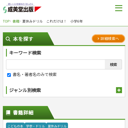
TOP
書籍
夏休みドリル これだけは！ 小学6年
本を探す
詳細検索へ
キーワード検索
書名・著者名のみで検索
ジャンル別検索
趣味・娯楽
スポーツ
生活・暮らし
書籍詳細
自然・アウトドア・ペット
スポーツルール
料理
健康と保育
娯楽・ゲーム・占い
野球
アウトドア
手芸・クラフト
料理・レシピ
こどもの本
学参・ドリル
夏休みドリル