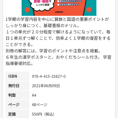
危険物取扱者
消防設備士
登録販売者
1学期の学習内容を中心に算数と国語の重要ポイントが
その他資格試験
しっかり身につく、基礎重視のドリル。
１つの単元が２０分程度で解けるようになっていて、毎
日１単元ずつ解くことで、効率よく１学期の復習をする
ことができる。
別冊の解答には、学習のポイントや注意点を掲載。
６年生の漢字ポスターと、おやくだちシール付き。 学習
指導要領対応。
ISBN
978-4-415-32827-0
発行日
2021年06月09日
判型
A4
ページ
48ページ
定価
550円（税込）