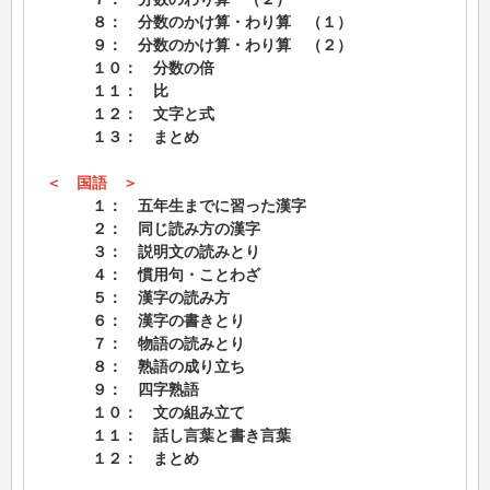
８： 分数のかけ算・わり算 （１）
９： 分数のかけ算・わり算 （２）
１０： 分数の倍
１１： 比
１２： 文字と式
１３： まとめ
＜ 国語 ＞
１： 五年生までに習った漢字
２： 同じ読み方の漢字
３： 説明文の読みとり
４： 慣用句・ことわざ
５： 漢字の読み方
６： 漢字の書きとり
７： 物語の読みとり
８： 熟語の成り立ち
９： 四字熟語
１０： 文の組み立て
１１： 話し言葉と書き言葉
１２： まとめ