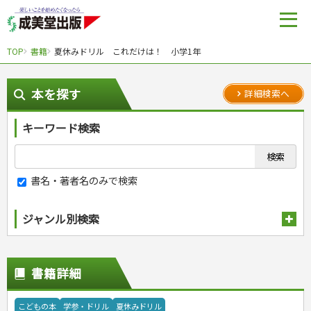
TOP
書籍
夏休みドリル これだけは！ 小学1年
本を探す
詳細検索へ
キーワード検索
書名・著者名のみで検索
ジャンル別検索
趣味・娯楽
スポーツ
生活・暮らし
書籍詳細
自然・アウトドア・ペット
スポーツルール
料理
健康と保育
娯楽・ゲーム・占い
野球
アウトドア
手芸・クラフト
料理・レシピ
こどもの本
学参・ドリル
夏休みドリル