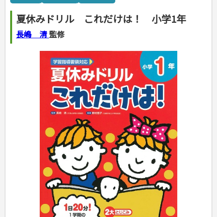
カルチャー・芸術・趣味
ゴルフ
犬・猫
ナンプレ
家庭医学・健康
こどもの本
住まい・インテリア・暮らし
おもてなし・ごちそう料理
編み物
辞典・語学
トレーニング
ペット・飼育
囲碁・将棋・麻雀
鉄道・車・自転車
看護・介護
ツボ・マッサージ
夏休みドリル これだけは！ 小学1年
美容・ファッション
各国料理
ソーイング
インテリア・ハウジング
児童一般
就職活動
運転免許
ジュニアスポーツ
園芸・野菜づくり
ゲーム・マジック
音楽・楽器
辞典
保育・教育
家庭医学・病気
看護一般
冠婚葬祭・手紙・ペン字
お弁当
クラフト
収納・掃除・暮らし
ダイエット・エクササイズ
学参・ドリル
おりがみ・あやとり
長嶋 清
監修
その他スポーツ
雑学
家相・風水・占い
趣味・鑑賞・カメラ
語学・旅行会話
原付・二輪
健康知識
介護一般
パネルシアター
就職活動
資格試験
妊娠・出産・育児
健康メニュー・ダイエット
メイク・ネイル・ヘア
冠婚葬祭・スピーチ・マナー
なぞなぞ・ゲーム
夏休みドリル
絵画・デッサン
普通免許
栄養事典
指導マニュアル
就職試験
調理器具クッキング
着物・着つけ
手紙・ペン字
妊娠・出産・育児
占い・心理ゲーム
総復習ドリル
検定試験・資格試験
俳句・詩・ことば
その他免許
ビジネス
生活習慣病
公務員試験
お菓子・ケーキ・パン
離乳食・幼児食・こどもレシピ
のりもの・ずかん
学習・地図
英語検定・TOEIC
経営・経済・法律
飲み物・お酒
旅行・歴史
読み物・絵本
自由研究・読書感想文
漢字検定・数学検定
自己啓発
マネー・株・資産
音と光のでる絵本
えんぴつちょう
簿記検定
国内・海外旅行
文庫
ビジネス・法律
自己啓発
看護・薬学
地理・歴史
国外旅行
簿記・経理・税金・保険
ビジネス読み物
文庫
ダイアリー
ケアマネジャー
国内旅行
地理・地図
その他ビジネス
成美文庫
介護・社会福祉士
散歩・グルメ
歴史
ダイアリー
その他文庫
保育士
プラチナダイアリー プレステージ
司法書士・社労士
行政書士・宅建
FP
衛生管理・運行管理
建築・土木
電気・危険物
調理師
スキル・キャリアアップ