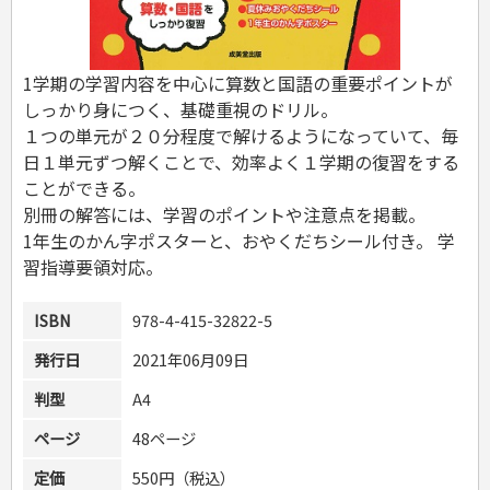
危険物取扱者
消防設備士
登録販売者
1学期の学習内容を中心に算数と国語の重要ポイントが
その他資格試験
しっかり身につく、基礎重視のドリル。
１つの単元が２０分程度で解けるようになっていて、毎
日１単元ずつ解くことで、効率よく１学期の復習をする
ことができる。
別冊の解答には、学習のポイントや注意点を掲載。
1年生のかん字ポスターと、おやくだちシール付き。 学
習指導要領対応。
ISBN
978-4-415-32822-5
発行日
2021年06月09日
判型
A4
ページ
48ページ
定価
550円（税込）