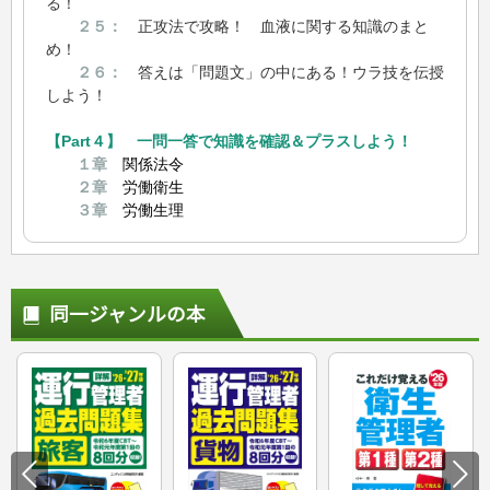
る！
２５：
正攻法で攻略！ 血液に関する知識のまと
め！
２６：
答えは「問題文」の中にある！ウラ技を伝授
しよう！
【Part４】 一問一答で知識を確認＆プラスしよう！
１章
関係法令
２章
労働衛生
３章
労働生理
同一ジャンルの本