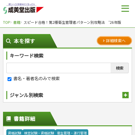
TOP
書籍
スピード合格！第2種衛生管理者パターン別攻略法 ’26年版
本を探す
詳細検索へ
キーワード検索
書名・著者名のみで検索
ジャンル別検索
趣味・娯楽
スポーツ
生活・暮らし
書籍詳細
自然・アウトドア・ペット
スポーツルール
料理
健康と保育
娯楽・ゲーム・占い
野球
アウトドア
手芸・クラフト
料理・レシピ
資格試験
検定試験・資格試験
衛生管理・運行管理