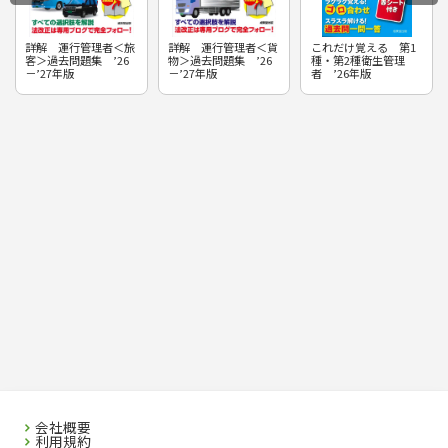
詳解 運行管理者＜旅
詳解 運行管理者＜貨
これだけ覚える 第1
客＞過去問題集 ’26
物＞過去問題集 ’26
種・第2種衛生管理
－’27年版
－’27年版
者 ’26年版
会社概要
利用規約