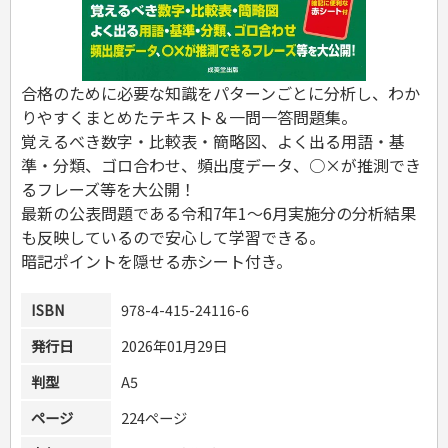
危険物取扱者
消防設備士
登録販売者
その他資格試験
合格のために必要な知識をパターンごとに分析し、わか
りやすくまとめたテキスト＆一問一答問題集。
覚えるべき数字・比較表・簡略図、よく出る用語・基
準・分類、ゴロ合わせ、頻出度データ、○×が推測でき
るフレーズ等を大公開！
最新の公表問題である令和7年1～6月実施分の分析結果
も反映しているので安心して学習できる。
暗記ポイントを隠せる赤シート付き。
ISBN
978-4-415-24116-6
発行日
2026年01月29日
判型
A5
ページ
224ページ