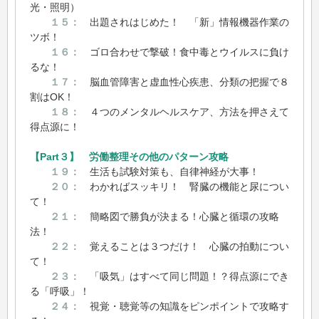
光・照明）
１５：
出題されはじめた！ 「新」情報機器作業の
ツボ！
１６：
ゴロ合わせで撃破！食中毒とウイルスに負け
るな！
１７：
脳血管障害と虚血性心疾患、分類の把握で８
割はOK！
１８：
４つのメンタルヘルスケア、方法を押さえて
得点源に！
【Part３】 労働整理その他のパターン攻略
１９：
生活も試験対策も、自律神経が大事！
２０：
わかればスッキリ！ 腎臓の機能と尿につい
て！
２１：
簡略図で勝負が決まる！心臓と循環の攻略
法！
２２：
覚えることは３つだけ！ 心臓の拍動につい
て！
２３：
「吸気」はすべて同じ問題！？得点源にでき
る「呼吸」！
２４：
視覚・聴覚等の知識をピンポイントで攻略す