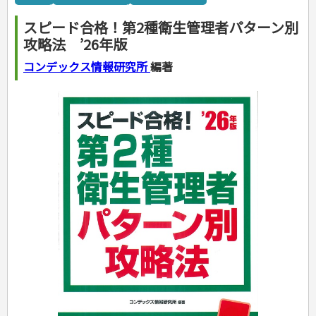
カルチャー・芸術・趣味
ゴルフ
犬・猫
ナンプレ
家庭医学・健康
こどもの本
住まい・インテリア・暮らし
おもてなし・ごちそう料理
編み物
辞典・語学
トレーニング
ペット・飼育
囲碁・将棋・麻雀
鉄道・車・自転車
看護・介護
ツボ・マッサージ
スピード合格！第2種衛生管理者パターン別
美容・ファッション
各国料理
ソーイング
インテリア・ハウジング
児童一般
就職活動
運転免許
ジュニアスポーツ
園芸・野菜づくり
ゲーム・マジック
音楽・楽器
辞典
保育・教育
家庭医学・病気
看護一般
攻略法 ’26年版
冠婚葬祭・手紙・ペン字
お弁当
クラフト
収納・掃除・暮らし
ダイエット・エクササイズ
学参・ドリル
おりがみ・あやとり
その他スポーツ
雑学
家相・風水・占い
趣味・鑑賞・カメラ
語学・旅行会話
原付・二輪
健康知識
介護一般
パネルシアター
就職活動
資格試験
妊娠・出産・育児
健康メニュー・ダイエット
メイク・ネイル・ヘア
冠婚葬祭・スピーチ・マナー
なぞなぞ・ゲーム
夏休みドリル
絵画・デッサン
普通免許
コンデックス情報研究所
編著
栄養事典
指導マニュアル
就職試験
調理器具クッキング
着物・着つけ
手紙・ペン字
妊娠・出産・育児
占い・心理ゲーム
総復習ドリル
検定試験・資格試験
俳句・詩・ことば
その他免許
ビジネス
生活習慣病
公務員試験
お菓子・ケーキ・パン
離乳食・幼児食・こどもレシピ
のりもの・ずかん
学習・地図
英語検定・TOEIC
経営・経済・法律
飲み物・お酒
旅行・歴史
読み物・絵本
自由研究・読書感想文
漢字検定・数学検定
自己啓発
マネー・株・資産
音と光のでる絵本
えんぴつちょう
簿記検定
国内・海外旅行
文庫
ビジネス・法律
自己啓発
看護・薬学
地理・歴史
国外旅行
簿記・経理・税金・保険
ビジネス読み物
文庫
ダイアリー
ケアマネジャー
国内旅行
地理・地図
その他ビジネス
成美文庫
介護・社会福祉士
散歩・グルメ
歴史
ダイアリー
その他文庫
保育士
プラチナダイアリー プレステージ
司法書士・社労士
行政書士・宅建
FP
衛生管理・運行管理
建築・土木
電気・危険物
調理師
スキル・キャリアアップ