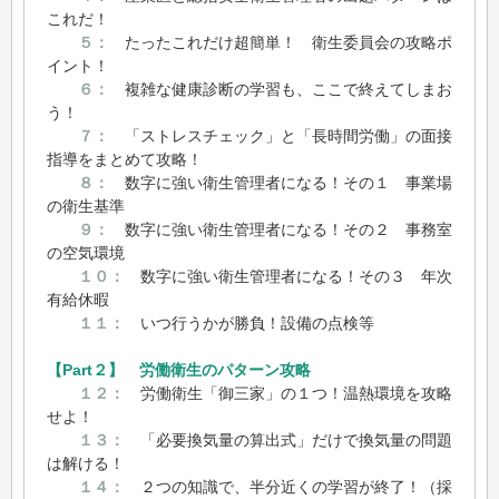
これだ！
５：
たったこれだけ超簡単！ 衛生委員会の攻略ポ
イント！
６：
複雑な健康診断の学習も、ここで終えてしまお
う！
７：
「ストレスチェック」と「長時間労働」の面接
指導をまとめて攻略！
８：
数字に強い衛生管理者になる！その１ 事業場
の衛生基準
９：
数字に強い衛生管理者になる！その２ 事務室
の空気環境
１０：
数字に強い衛生管理者になる！その３ 年次
有給休暇
１１：
いつ行うかが勝負！設備の点検等
【Part２】 労働衛生のパターン攻略
１２：
労働衛生「御三家」の１つ！温熱環境を攻略
せよ！
１３：
「必要換気量の算出式」だけで換気量の問題
は解ける！
１４：
２つの知識で、半分近くの学習が終了！（採