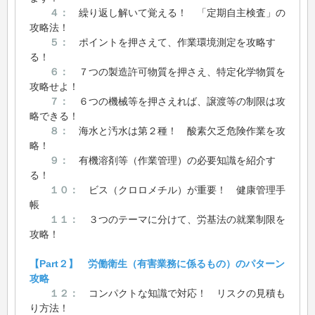
４：
繰り返し解いて覚える！ 「定期自主検査」の
攻略法！
５：
ポイントを押さえて、作業環境測定を攻略す
る！
６：
７つの製造許可物質を押さえ、特定化学物質を
攻略せよ！
７：
６つの機械等を押さえれば、譲渡等の制限は攻
略できる！
８：
海水と汚水は第２種！ 酸素欠乏危険作業を攻
略！
９：
有機溶剤等（作業管理）の必要知識を紹介す
る！
１０：
ビス（クロロメチル）が重要！ 健康管理手
帳
１１：
３つのテーマに分けて、労基法の就業制限を
攻略！
【Part２】 労働衛生（有害業務に係るもの）のパターン
攻略
１２：
コンパクトな知識で対応！ リスクの見積も
り方法！