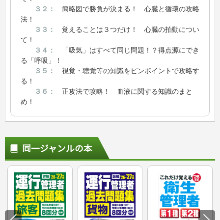
３２：
簡略図で勝負が決まる！ 心臓と循環の攻略
法！
３３：
覚えることは３つだけ！ 心臓の拍動につい
て！
３４：
「吸気」はすべて同じ問題！？得点源にでき
る「呼吸」！
３５：
視覚・聴覚等の知識をピンポイントで攻略す
る！
３６：
正攻法で攻略！ 血液に関する知識のまと
め！
同一ジャンルの本