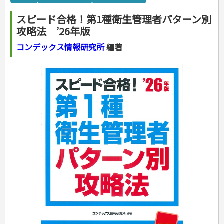
カルチャー・芸術・趣味
ゴルフ
犬・猫
ナンプレ
家庭医学・健康
こどもの本
住まい・インテリア・暮らし
おもてなし・ごちそう料理
編み物
辞典・語学
トレーニング
ペット・飼育
囲碁・将棋・麻雀
鉄道・車・自転車
看護・介護
ツボ・マッサージ
スピード合格！第1種衛生管理者パターン別
美容・ファッション
各国料理
ソーイング
インテリア・ハウジング
児童一般
就職活動
運転免許
ジュニアスポーツ
園芸・野菜づくり
ゲーム・マジック
音楽・楽器
辞典
保育・教育
家庭医学・病気
看護一般
攻略法 ’26年版
冠婚葬祭・手紙・ペン字
お弁当
クラフト
収納・掃除・暮らし
ダイエット・エクササイズ
学参・ドリル
おりがみ・あやとり
その他スポーツ
雑学
家相・風水・占い
趣味・鑑賞・カメラ
語学・旅行会話
原付・二輪
健康知識
介護一般
パネルシアター
就職活動
資格試験
妊娠・出産・育児
健康メニュー・ダイエット
メイク・ネイル・ヘア
冠婚葬祭・スピーチ・マナー
なぞなぞ・ゲーム
夏休みドリル
絵画・デッサン
普通免許
コンデックス情報研究所
編著
栄養事典
指導マニュアル
就職試験
調理器具クッキング
着物・着つけ
手紙・ペン字
妊娠・出産・育児
占い・心理ゲーム
総復習ドリル
検定試験・資格試験
俳句・詩・ことば
その他免許
ビジネス
生活習慣病
公務員試験
お菓子・ケーキ・パン
離乳食・幼児食・こどもレシピ
のりもの・ずかん
学習・地図
英語検定・TOEIC
経営・経済・法律
飲み物・お酒
旅行・歴史
読み物・絵本
自由研究・読書感想文
漢字検定・数学検定
自己啓発
マネー・株・資産
音と光のでる絵本
えんぴつちょう
簿記検定
国内・海外旅行
文庫
ビジネス・法律
自己啓発
看護・薬学
地理・歴史
国外旅行
簿記・経理・税金・保険
ビジネス読み物
文庫
ダイアリー
ケアマネジャー
国内旅行
地理・地図
その他ビジネス
成美文庫
介護・社会福祉士
散歩・グルメ
歴史
ダイアリー
その他文庫
保育士
プラチナダイアリー プレステージ
司法書士・社労士
行政書士・宅建
FP
衛生管理・運行管理
建築・土木
電気・危険物
調理師
スキル・キャリアアップ