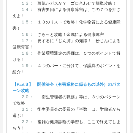
１３：
蒸気かガスか？ ゴロ合わせで簡単攻略！
１４：
有害要因による健康障害は、この７つを押さ
えよ！
１５：
１３のリストで攻略！化学物質による健康障
害！
１６：
さらっと攻略！金属による健康障害！
１７：
要するに「じん肺」の知識！ 粉じんによる
健康障害！
１８：
作業環境測定の評価は、５つのポイントで解
ける！
１９：
４つのパートに分けて、保護具のポイントを
紹介！
【Part３】 関係法令（有害業務に係るもの以外）のパタ
ーン攻略
２０：
「衛生管理者の職務」等は、３つのパターン
で攻略！
２１：
衛生委員会の委員の「半数」は、労働者から
選ぶ！
２２：
複雑な健康診断の学習も、ここで終えてしま
おう！