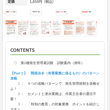
定価
1,650円（税込）
CONTENTS
◇ 第1種衛生管理者試験 試験案内（例年）
【Part１】 関係法令（有害業務に係るもの）のパターン
攻略
１：
５つの攻略パターンで、衛生管理体制を攻略せ
よ！
２：
セメントと潜水業務は、作業主任者の選任不
要！
３：
「特別の教育」の対象業務 ポイントを紹介し
ます！