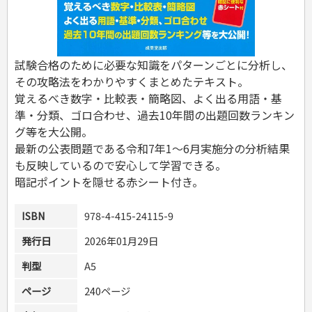
危険物取扱者
消防設備士
登録販売者
その他資格試験
試験合格のために必要な知識をパターンごとに分析し、
その攻略法をわかりやすくまとめたテキスト。
覚えるべき数字・比較表・簡略図、よく出る用語・基
準・分類、ゴロ合わせ、過去10年間の出題回数ランキン
グ等を大公開。
最新の公表問題である令和7年1～6月実施分の分析結果
も反映しているので安心して学習できる。
暗記ポイントを隠せる赤シート付き。
ISBN
978-4-415-24115-9
発行日
2026年01月29日
判型
A5
ページ
240ページ