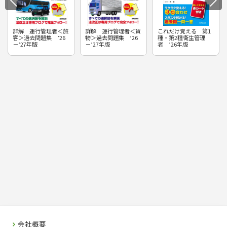
詳解 運行管理者＜旅
詳解 運行管理者＜貨
これだけ覚える 第1
客＞過去問題集 ’26
物＞過去問題集 ’26
種・第2種衛生管理
－’27年版
－’27年版
者 ’26年版
会社概要