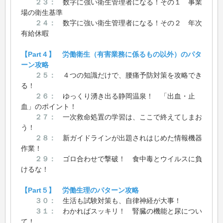
２３：
数字に強い衛生管理者になる！その１ 事業
場の衛生基準
２４：
数字に強い衛生管理者になる！その２ 年次
有給休暇
【Part４】 労働衛生（有害業務に係るもの以外）のパタ
ーン攻略
２５：
４つの知識だけで、腰痛予防対策を攻略でき
る！
２６：
ゆっくり湧き出る静岡温泉！ 「出血・止
血」のポイント！
２７：
一次救命処置の学習は、ここで終えてしまお
う！
２８：
新ガイドラインが出題されはじめた情報機器
作業！
２９：
ゴロ合わせで撃破！ 食中毒とウイルスに負
けるな！
【Part５】 労働生理のパターン攻略
３０：
生活も試験対策も、自律神経が大事！
３１：
わかればスッキリ！ 腎臓の機能と尿につい
て！