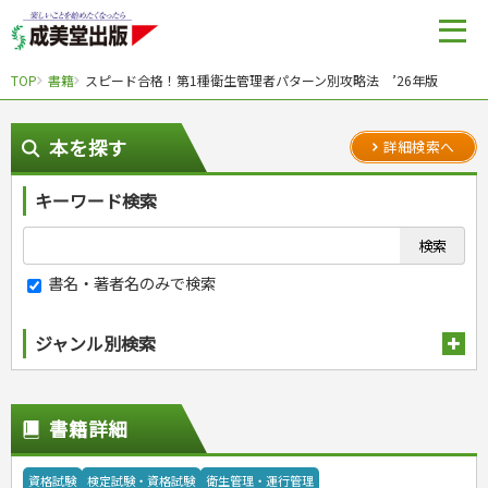
TOP
書籍
スピード合格！第1種衛生管理者パターン別攻略法 ’26年版
本を探す
詳細検索へ
キーワード検索
書名・著者名のみで検索
ジャンル別検索
趣味・娯楽
スポーツ
生活・暮らし
書籍詳細
自然・アウトドア・ペット
スポーツルール
料理
健康と保育
娯楽・ゲーム・占い
野球
アウトドア
手芸・クラフト
料理・レシピ
資格試験
検定試験・資格試験
衛生管理・運行管理