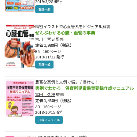
2019/3/28 発行
看護一般
精密イラストで心血管系をビジュアル解説
ぜんぶわかる心臓・血管の事典
古川 哲史
監修
定価 1,980円（税込）
B5
160ページ
2018/11/22 発行
看護一般
豊富な実例と文例で悩まず書ける！
実例でわかる 保育所児童保育要録作成マニュアル
冨田 久枝
監修
定価 1,430円（税込）
AB
160ページ
2018/10/15 発行
指導マニュアル