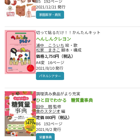
B5
192ページ
2021/12/21 発行
家庭医学・病気
切って貼るだけ！！かんたんキット
へんしんクレヨン
浦中 こういち
絵・歌
松家 まきこ
脚本・構成
価格 2,750円（税込）
A4変
16ページ
2021/8/10 発行
パネルシアター
調理済み食品がより充実
ひと目でわかる 糖質量事典
田中 明
監修
食のスタジオ
編
定価 880円（税込）
B6
192ページ
2021/6/2 発行
栄養事典