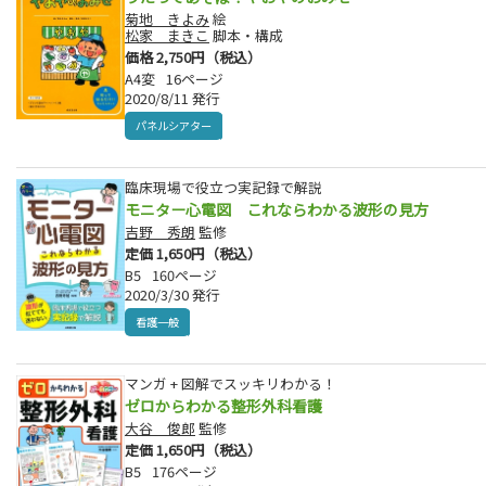
菊地 きよみ
絵
松家 まきこ
脚本・構成
価格 2,750円（税込）
A4変
16ページ
2020/8/11 発行
パネルシアター
臨床現場で役立つ実記録で解説
モニター心電図 これならわかる波形の見方
吉野 秀朗
監修
定価 1,650円（税込）
B5
160ページ
2020/3/30 発行
看護一般
マンガ + 図解でスッキリわかる！
ゼロからわかる整形外科看護
大谷 俊郎
監修
定価 1,650円（税込）
B5
176ページ