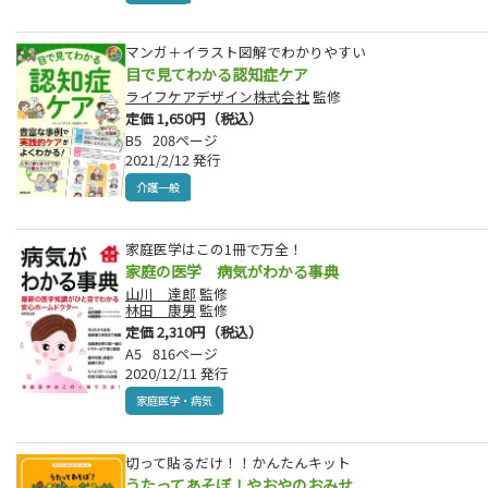
マンガ＋イラスト図解でわかりやすい
目で見てわかる認知症ケア
ライフケアデザイン株式会社
監修
定価 1,650円（税込）
B5
208ページ
2021/2/12 発行
介護一般
家庭医学はこの1冊で万全！
家庭の医学 病気がわかる事典
山川 達郎
監修
林田 康男
監修
定価 2,310円（税込）
A5
816ページ
2020/12/11 発行
家庭医学・病気
切って貼るだけ！！かんたんキット
うたってあそぼ！やおやのおみせ