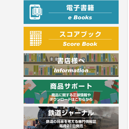
プラチナダイアリー プレステージ
司法書士・社労士
行政書士・宅建
FP
衛生管理・運行管理
建築・土木
電気・危険物
調理師
スキル・キャリアアップ
危険物取扱者
消防設備士
登録販売者
その他資格試験