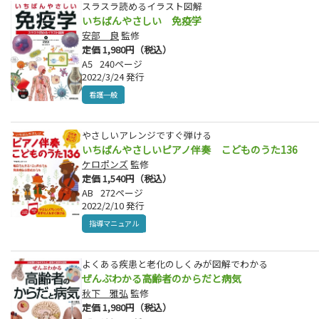
スラスラ読めるイラスト図解
いちばんやさしい 免疫学
安部 良
監修
定価 1,980円（税込）
A5
240ページ
2022/3/24 発行
看護一般
やさしいアレンジですぐ弾ける
いちばんやさしいピアノ伴奏 こどものうた136
ケロポンズ
監修
定価 1,540円（税込）
AB
272ページ
2022/2/10 発行
指導マニュアル
よくある疾患と老化のしくみが図解でわかる
ぜんぶわかる高齢者のからだと病気
秋下 雅弘
監修
定価 1,980円（税込）