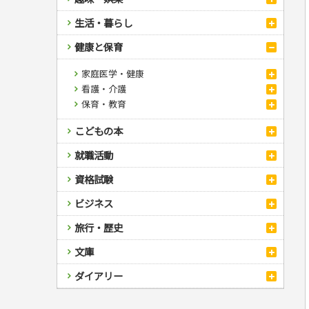
スポーツ
生活・暮らし
自然・アウトドア・ペット
スポーツルール
料理
健康と保育
娯楽・ゲーム・占い
野球
アウトドア
手芸・クラフト
料理・レシピ
カルチャー・芸術・趣味
ゴルフ
犬・猫
ナンプレ
住まい・インテリア・暮らし
おもてなし・ごちそう料理
編み物
家庭医学・健康
辞典・語学
トレーニング
ペット・飼育
囲碁・将棋・麻雀
鉄道・車・自転車
美容・ファッション
各国料理
ソーイング
インテリア・ハウジング
看護・介護
ツボ・マッサージ
運転免許
ジュニアスポーツ
園芸・野菜づくり
ゲーム・マジック
音楽・楽器
辞典
冠婚葬祭・手紙・ペン字
お弁当
クラフト
収納・掃除・暮らし
ダイエット・エクササイズ
保育・教育
家庭医学・病気
看護一般
その他スポーツ
雑学
家相・風水・占い
趣味・鑑賞・カメラ
語学・旅行会話
原付・二輪
妊娠・出産・育児
健康メニュー・ダイエット
メイク・ネイル・ヘア
冠婚葬祭・スピーチ・マナー
健康知識
介護一般
パネルシアター
絵画・デッサン
普通免許
こどもの本
調理器具クッキング
着物・着つけ
手紙・ペン字
妊娠・出産・育児
栄養事典
指導マニュアル
俳句・詩・ことば
その他免許
お菓子・ケーキ・パン
離乳食・幼児食・こどもレシピ
生活習慣病
児童一般
就職活動
飲み物・お酒
学参・ドリル
おりがみ・あやとり
就職活動
資格試験
なぞなぞ・ゲーム
夏休みドリル
就職試験
占い・心理ゲーム
総復習ドリル
検定試験・資格試験
ビジネス
公務員試験
のりもの・ずかん
学習・地図
英語検定・TOEIC
経営・経済・法律
旅行・歴史
読み物・絵本
自由研究・読書感想文
漢字検定・数学検定
自己啓発
マネー・株・資産
音と光のでる絵本
えんぴつちょう
簿記検定
国内・海外旅行
文庫
ビジネス・法律
自己啓発
看護・薬学
地理・歴史
国外旅行
簿記・経理・税金・保険
ビジネス読み物
文庫
ダイアリー
ケアマネジャー
国内旅行
地理・地図
その他ビジネス
成美文庫
介護・社会福祉士
散歩・グルメ
歴史
ダイアリー
その他文庫
保育士