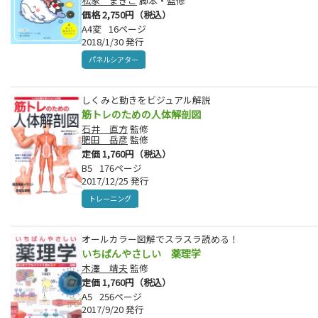
松家 まきこ
脚本・監修
価格 2,750円（税込）
A4変
16ページ
2018/1/30 発行
パネルシアター
しくみと動きをビジュアル解説
筋トレのための人体解剖図
石井 直方
監修
肥田 岳彦
監修
定価 1,760円（税込）
B5
176ページ
2017/12/25 発行
トレーニング
オールカラー図解でスラスラ読める！
いちばんやさしい 薬理学
木澤 靖夫
監修
定価 1,760円（税込）
A5
256ページ
2017/9/20 発行