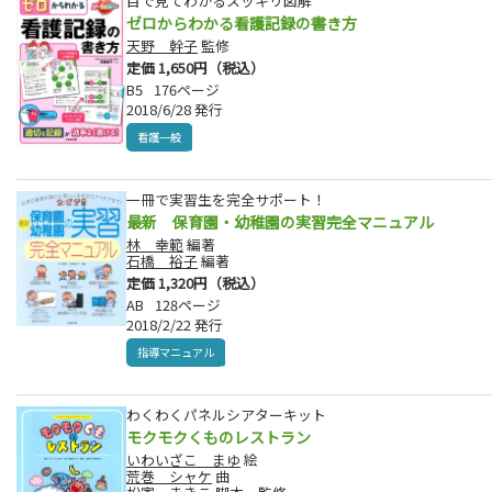
目で見てわかるスッキリ図解
ゼロからわかる看護記録の書き方
天野 幹子
監修
定価 1,650円（税込）
B5
176ページ
2018/6/28 発行
看護一般
一冊で実習生を完全サポート！
最新 保育園・幼稚園の実習完全マニュアル
林 幸範
編著
石橋 裕子
編著
定価 1,320円（税込）
AB
128ページ
2018/2/22 発行
指導マニュアル
わくわくパネルシアターキット
モクモクくものレストラン
いわいざこ まゆ
絵
荒巻 シャケ
曲