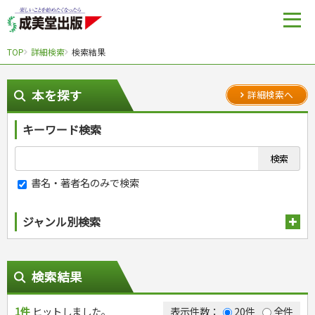
TOP
詳細検索
検索結果
本を探す
詳細検索へ
キーワード検索
書名・著者名のみで検索
ジャンル別検索
趣味・娯楽
スポーツ
生活・暮らし
検索結果
自然・アウトドア・ペット
スポーツルール
料理
健康と保育
娯楽・ゲーム・占い
野球
アウトドア
1件
ヒットしました。
手芸・クラフト
料理・レシピ
表示件数：
20件
全件