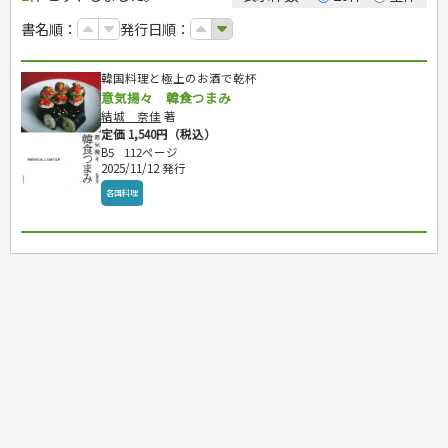
カルチャー・芸術・趣味
ゴルフ
犬・猫
ナンプレ
家庭医学・健康
こどもの本
住まい・インテリア・暮らし
おもてなし・ごちそう料理
編み物
辞典・語学
トレーニング
ペット・飼育
囲碁・将棋・麻雀
鉄道・車・自転車
書名順：
発行日順：
看護・介護
ツボ・マッサージ
美容・ファッション
各国料理
ソーイング
インテリア・ハウジング
児童一般
就職活動
運転免許
ジュニアスポーツ
園芸・野菜づくり
ゲーム・マジック
音楽・楽器
辞典
保育・教育
家庭医学・病気
看護一般
冠婚葬祭・手紙・ペン字
お弁当
クラフト
収納・掃除・暮らし
ダイエット・エクササイズ
学参・ドリル
おりがみ・あやとり
その他スポーツ
雑学
家相・風水・占い
趣味・鑑賞・カメラ
語学・旅行会話
原付・二輪
健康知識
介護一般
パネルシアター
就職活動
韓国料理と極上のお酒で乾杯
資格試験
妊娠・出産・育児
健康メニュー・ダイエット
メイク・ネイル・ヘア
冠婚葬祭・スピーチ・マナー
なぞなぞ・ゲーム
夏休みドリル
絵画・デッサン
普通免許
栄養事典
指導マニュアル
意気揚々 韓食つまみ
就職試験
調理器具クッキング
着物・着つけ
手紙・ペン字
妊娠・出産・育児
占い・心理ゲーム
総復習ドリル
検定試験・資格試験
俳句・詩・ことば
その他免許
ビジネス
生活習慣病
結城 奈佳
著
公務員試験
お菓子・ケーキ・パン
離乳食・幼児食・こどもレシピ
のりもの・ずかん
学習・地図
英語検定・TOEIC
定価 1,540円（税込）
経営・経済・法律
飲み物・お酒
旅行・歴史
読み物・絵本
自由研究・読書感想文
B5
112ページ
漢字検定・数学検定
自己啓発
マネー・株・資産
2025/11/12 発行
音と光のでる絵本
えんぴつちょう
簿記検定
国内・海外旅行
文庫
ビジネス・法律
自己啓発
各国料理
看護・薬学
地理・歴史
国外旅行
簿記・経理・税金・保険
ビジネス読み物
文庫
ダイアリー
ケアマネジャー
国内旅行
地理・地図
その他ビジネス
成美文庫
介護・社会福祉士
散歩・グルメ
歴史
ダイアリー
その他文庫
保育士
プラチナダイアリー プレステージ
司法書士・社労士
行政書士・宅建
FP
衛生管理・運行管理
建築・土木
電気・危険物
調理師
スキル・キャリアアップ