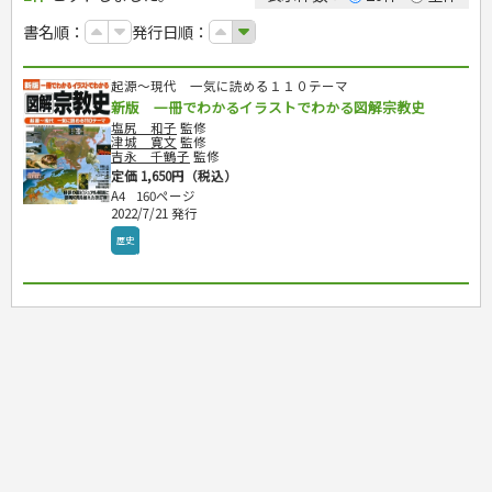
カルチャー・芸術・趣味
ゴルフ
犬・猫
ナンプレ
家庭医学・健康
こどもの本
住まい・インテリア・暮らし
おもてなし・ごちそう料理
編み物
辞典・語学
トレーニング
ペット・飼育
囲碁・将棋・麻雀
鉄道・車・自転車
書名順：
発行日順：
看護・介護
ツボ・マッサージ
美容・ファッション
各国料理
ソーイング
インテリア・ハウジング
児童一般
就職活動
運転免許
ジュニアスポーツ
園芸・野菜づくり
ゲーム・マジック
音楽・楽器
辞典
保育・教育
家庭医学・病気
看護一般
冠婚葬祭・手紙・ペン字
お弁当
クラフト
収納・掃除・暮らし
ダイエット・エクササイズ
学参・ドリル
おりがみ・あやとり
その他スポーツ
雑学
家相・風水・占い
趣味・鑑賞・カメラ
語学・旅行会話
原付・二輪
健康知識
介護一般
パネルシアター
就職活動
起源～現代 一気に読める１１０テーマ
資格試験
妊娠・出産・育児
健康メニュー・ダイエット
メイク・ネイル・ヘア
冠婚葬祭・スピーチ・マナー
なぞなぞ・ゲーム
夏休みドリル
絵画・デッサン
普通免許
栄養事典
指導マニュアル
新版 一冊でわかるイラストでわかる図解宗教史
就職試験
調理器具クッキング
着物・着つけ
手紙・ペン字
妊娠・出産・育児
占い・心理ゲーム
総復習ドリル
検定試験・資格試験
俳句・詩・ことば
その他免許
ビジネス
生活習慣病
塩尻 和子
監修
公務員試験
お菓子・ケーキ・パン
離乳食・幼児食・こどもレシピ
のりもの・ずかん
学習・地図
津城 寛文
監修
英語検定・TOEIC
吉永 千鶴子
監修
経営・経済・法律
飲み物・お酒
旅行・歴史
読み物・絵本
自由研究・読書感想文
漢字検定・数学検定
定価 1,650円（税込）
自己啓発
マネー・株・資産
音と光のでる絵本
えんぴつちょう
簿記検定
A4
160ページ
国内・海外旅行
文庫
ビジネス・法律
自己啓発
2022/7/21 発行
看護・薬学
地理・歴史
国外旅行
簿記・経理・税金・保険
ビジネス読み物
文庫
ダイアリー
ケアマネジャー
歴史
国内旅行
地理・地図
その他ビジネス
成美文庫
介護・社会福祉士
散歩・グルメ
歴史
ダイアリー
その他文庫
保育士
プラチナダイアリー プレステージ
司法書士・社労士
行政書士・宅建
FP
衛生管理・運行管理
建築・土木
電気・危険物
調理師
スキル・キャリアアップ