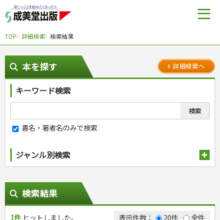
TOP
詳細検索
検索結果
本を探す
詳細検索へ
キーワード検索
書名・著者名のみで検索
ジャンル別検索
趣味・娯楽
スポーツ
生活・暮らし
検索結果
自然・アウトドア・ペット
スポーツルール
料理
健康と保育
娯楽・ゲーム・占い
野球
アウトドア
1件
ヒットしました。
手芸・クラフト
料理・レシピ
表示件数：
20件
全件