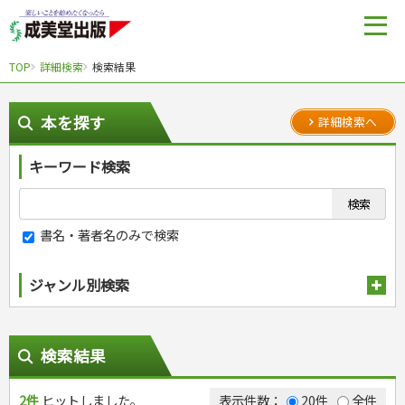
TOP
詳細検索
検索結果
本を探す
詳細検索へ
キーワード検索
書名・著者名のみで検索
ジャンル別検索
趣味・娯楽
スポーツ
生活・暮らし
検索結果
自然・アウトドア・ペット
スポーツルール
料理
健康と保育
娯楽・ゲーム・占い
野球
アウトドア
2件
ヒットしました。
手芸・クラフト
料理・レシピ
表示件数：
20件
全件