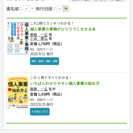
カルチャー・芸術・趣味
ゴルフ
犬・猫
ナンプレ
家庭医学・健康
こどもの本
住まい・インテリア・暮らし
おもてなし・ごちそう料理
編み物
辞典・語学
トレーニング
ペット・飼育
囲碁・将棋・麻雀
鉄道・車・自転車
書名順：
発行日順：
看護・介護
ツボ・マッサージ
美容・ファッション
各国料理
ソーイング
インテリア・ハウジング
児童一般
就職活動
運転免許
ジュニアスポーツ
園芸・野菜づくり
ゲーム・マジック
音楽・楽器
辞典
保育・教育
家庭医学・病気
看護一般
冠婚葬祭・手紙・ペン字
お弁当
クラフト
収納・掃除・暮らし
ダイエット・エクササイズ
学参・ドリル
おりがみ・あやとり
その他スポーツ
雑学
家相・風水・占い
趣味・鑑賞・カメラ
語学・旅行会話
原付・二輪
健康知識
介護一般
パネルシアター
就職活動
これ1冊でスッキリわかる！
資格試験
妊娠・出産・育児
健康メニュー・ダイエット
メイク・ネイル・ヘア
冠婚葬祭・スピーチ・マナー
なぞなぞ・ゲーム
夏休みドリル
絵画・デッサン
普通免許
栄養事典
指導マニュアル
個人事業の事務がひとりでこなせる本
就職試験
調理器具クッキング
着物・着つけ
手紙・ペン字
妊娠・出産・育児
占い・心理ゲーム
総復習ドリル
検定試験・資格試験
俳句・詩・ことば
その他免許
ビジネス
生活習慣病
齋藤 一生
著
公務員試験
お菓子・ケーキ・パン
離乳食・幼児食・こどもレシピ
のりもの・ずかん
学習・地図
小森 康弘
著
英語検定・TOEIC
経営・経済・法律
飲み物・お酒
定価 1,760円（税込）
旅行・歴史
読み物・絵本
自由研究・読書感想文
漢字検定・数学検定
A5
320ページ
自己啓発
マネー・株・資産
音と光のでる絵本
えんぴつちょう
簿記検定
国内・海外旅行
2025/9/11 発行
文庫
ビジネス・法律
自己啓発
看護・薬学
地理・歴史
国外旅行
簿記・経理・税金・保険
簿記・経理・税金・保険
ビジネス読み物
文庫
ダイアリー
ケアマネジャー
国内旅行
地理・地図
その他ビジネス
成美文庫
介護・社会福祉士
散歩・グルメ
歴史
ダイアリー
その他文庫
この１冊ですべてわかる！
保育士
プラチナダイアリー プレステージ
いちばんわかりやすい個人事業の始め方
司法書士・社労士
齋藤 一生
監修
行政書士・宅建
定価 1,430円（税込）
FP
A5
208ページ
2022/8/25 発行
衛生管理・運行管理
建築・土木
その他ビジネス
電気・危険物
調理師
スキル・キャリアアップ