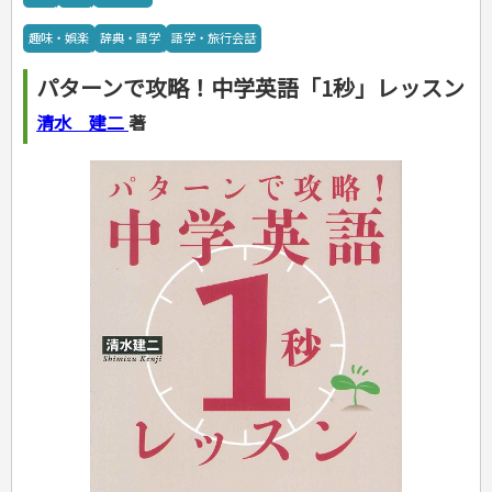
カルチャー・芸術・趣味
ゴルフ
犬・猫
ナンプレ
家庭医学・健康
こどもの本
住まい・インテリア・暮らし
おもてなし・ごちそう料理
編み物
辞典・語学
トレーニング
ペット・飼育
囲碁・将棋・麻雀
鉄道・車・自転車
看護・介護
ツボ・マッサージ
趣味・娯楽
辞典・語学
語学・旅行会話
美容・ファッション
各国料理
ソーイング
インテリア・ハウジング
児童一般
就職活動
運転免許
ジュニアスポーツ
園芸・野菜づくり
ゲーム・マジック
音楽・楽器
辞典
保育・教育
家庭医学・病気
看護一般
冠婚葬祭・手紙・ペン字
お弁当
クラフト
収納・掃除・暮らし
ダイエット・エクササイズ
学参・ドリル
おりがみ・あやとり
その他スポーツ
雑学
家相・風水・占い
趣味・鑑賞・カメラ
語学・旅行会話
原付・二輪
健康知識
介護一般
パネルシアター
パターンで攻略！中学英語「1秒」レッスン
就職活動
資格試験
妊娠・出産・育児
健康メニュー・ダイエット
メイク・ネイル・ヘア
冠婚葬祭・スピーチ・マナー
なぞなぞ・ゲーム
夏休みドリル
絵画・デッサン
普通免許
栄養事典
指導マニュアル
就職試験
調理器具クッキング
着物・着つけ
手紙・ペン字
妊娠・出産・育児
占い・心理ゲーム
総復習ドリル
清水 建二
著
検定試験・資格試験
俳句・詩・ことば
その他免許
ビジネス
生活習慣病
公務員試験
お菓子・ケーキ・パン
離乳食・幼児食・こどもレシピ
のりもの・ずかん
学習・地図
英語検定・TOEIC
経営・経済・法律
飲み物・お酒
旅行・歴史
読み物・絵本
自由研究・読書感想文
漢字検定・数学検定
自己啓発
マネー・株・資産
音と光のでる絵本
えんぴつちょう
簿記検定
国内・海外旅行
文庫
ビジネス・法律
自己啓発
看護・薬学
地理・歴史
国外旅行
簿記・経理・税金・保険
ビジネス読み物
文庫
ダイアリー
ケアマネジャー
国内旅行
地理・地図
その他ビジネス
成美文庫
介護・社会福祉士
散歩・グルメ
歴史
ダイアリー
その他文庫
保育士
プラチナダイアリー プレステージ
司法書士・社労士
行政書士・宅建
FP
衛生管理・運行管理
建築・土木
電気・危険物
調理師
スキル・キャリアアップ