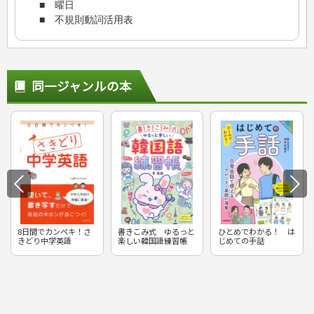
■ 曜日
■ 不規則動詞活用表
同一ジャンルの本
8日間でカンペキ！さ
書きこみ式 ゆるっと
ひとめでわかる！ は
きどり中学英語
楽しい韓国語練習帳
じめての手話