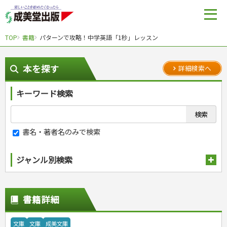
TOP
書籍
パターンで攻略！中学英語「1秒」レッスン
本を探す
詳細検索へ
キーワード検索
書名・著者名のみで検索
ジャンル別検索
趣味・娯楽
スポーツ
生活・暮らし
書籍詳細
自然・アウトドア・ペット
スポーツルール
料理
健康と保育
娯楽・ゲーム・占い
野球
アウトドア
手芸・クラフト
料理・レシピ
文庫
文庫
成美文庫