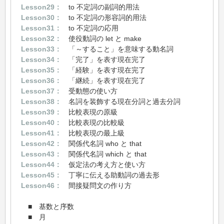
Lesson29：
to 不定詞の副詞的用法
Lesson30：
to 不定詞の形容詞的用法
Lesson31：
to 不定詞の応用
Lesson32：
使役動詞の let と make
Lesson33：
「～すること」を意味する動名詞
Lesson34：
「完了」を表す現在完了
Lesson35：
「経験」を表す現在完了
Lesson36：
「継続」を表す現在完了
Lesson37：
受動態の使い方
Lesson38：
名詞を装飾する現在分詞と過去分詞
Lesson39：
比較表現の原級
Lesson40：
比較表現の比較級
Lesson41：
比較表現の最上級
Lesson42：
関係代名詞 who と that
Lesson43：
関係代名詞 which と that
Lesson44：
仮定法の考え方と使い方
Lesson45：
丁寧に伝える助動詞の過去形
Lesson46：
間接疑問文の作り方
■ 基数と序数
■ 月