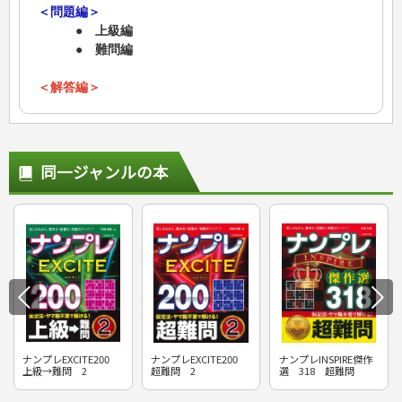
＜問題編＞
● 上級編
● 難問編
＜解答編＞
同一ジャンルの本
ナンプレEXCITE200
ナンプレEXCITE200
ナンプレINSPIRE傑作
上級→難問 2
超難問 2
選 318 超難問