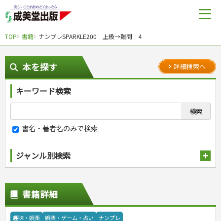
TOP
書籍
ナンプレSPARKLE200 上級→難問 4
本を探す
詳細検索へ
キーワード検索
書名・著者名のみで検索
ジャンル別検索
趣味・娯楽
スポーツ
生活・暮らし
書籍詳細
自然・アウトドア・ペット
スポーツルール
料理
健康と保育
娯楽・ゲーム・占い
野球
アウトドア
手芸・クラフト
料理・レシピ
趣味・娯楽
娯楽・ゲーム・占い
ナンプレ