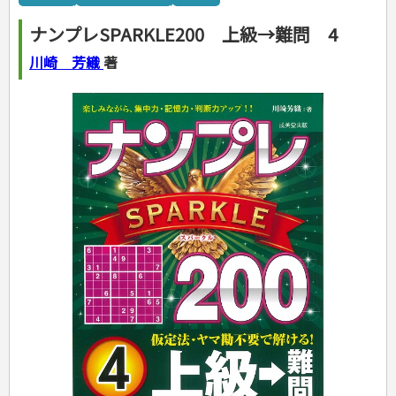
カルチャー・芸術・趣味
ゴルフ
犬・猫
ナンプレ
家庭医学・健康
こどもの本
住まい・インテリア・暮らし
おもてなし・ごちそう料理
編み物
辞典・語学
トレーニング
ペット・飼育
囲碁・将棋・麻雀
鉄道・車・自転車
看護・介護
ツボ・マッサージ
ナンプレSPARKLE200 上級→難問 4
美容・ファッション
各国料理
ソーイング
インテリア・ハウジング
児童一般
就職活動
運転免許
ジュニアスポーツ
園芸・野菜づくり
ゲーム・マジック
音楽・楽器
辞典
保育・教育
家庭医学・病気
看護一般
冠婚葬祭・手紙・ペン字
お弁当
クラフト
収納・掃除・暮らし
ダイエット・エクササイズ
学参・ドリル
おりがみ・あやとり
川崎 芳織
著
その他スポーツ
雑学
家相・風水・占い
趣味・鑑賞・カメラ
語学・旅行会話
原付・二輪
健康知識
介護一般
パネルシアター
就職活動
資格試験
妊娠・出産・育児
健康メニュー・ダイエット
メイク・ネイル・ヘア
冠婚葬祭・スピーチ・マナー
なぞなぞ・ゲーム
夏休みドリル
絵画・デッサン
普通免許
栄養事典
指導マニュアル
就職試験
調理器具クッキング
着物・着つけ
手紙・ペン字
妊娠・出産・育児
占い・心理ゲーム
総復習ドリル
検定試験・資格試験
俳句・詩・ことば
その他免許
ビジネス
生活習慣病
公務員試験
お菓子・ケーキ・パン
離乳食・幼児食・こどもレシピ
のりもの・ずかん
学習・地図
英語検定・TOEIC
経営・経済・法律
飲み物・お酒
旅行・歴史
読み物・絵本
自由研究・読書感想文
漢字検定・数学検定
自己啓発
マネー・株・資産
音と光のでる絵本
えんぴつちょう
簿記検定
国内・海外旅行
文庫
ビジネス・法律
自己啓発
看護・薬学
地理・歴史
国外旅行
簿記・経理・税金・保険
ビジネス読み物
文庫
ダイアリー
ケアマネジャー
国内旅行
地理・地図
その他ビジネス
成美文庫
介護・社会福祉士
散歩・グルメ
歴史
ダイアリー
その他文庫
保育士
プラチナダイアリー プレステージ
司法書士・社労士
行政書士・宅建
FP
衛生管理・運行管理
建築・土木
電気・危険物
調理師
スキル・キャリアアップ