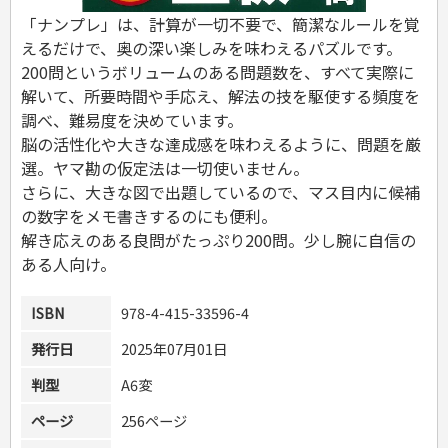
危険物取扱者
「ナンプレ」は、計算が一切不要で、簡潔なルールを覚
消防設備士
えるだけで、奥の深い楽しみを味わえるパズルです。
登録販売者
200問というボリュームのある問題数を、すべて実際に
その他資格試験
解いて、所要時間や手応え、解法の技を駆使する頻度を
調べ、難易度を決めています。
脳の活性化や大きな達成感を味わえるように、問題を厳
選。ヤマ勘の仮定法は一切使いません。
さらに、大きな図で出題しているので、マス目内に候補
の数字をメモ書きするのにも便利。
解き応えのある良問がたっぷり200問。少し腕に自信の
ある人向け。
ISBN
978-4-415-33596-4
発行日
2025年07月01日
判型
A6変
ページ
256ページ