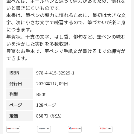
筆ぺんは、ボールペンと違って弾力があるため、慣れな
危険物取扱者
いと書きにくいものです。
消防設備士
本書は、筆ペンの弾力に慣れるために、最初は大きな文
登録販売者
字、次に小さな文字で練習するので、筆づかいが楽に身
その他資格試験
につきます。
年賀状、干支の文字、はし袋、俳句など、筆ペンの味わ
いを活かした実例を多数収録。
豊富なお手本で、筆ペンで手紙文が書けるまでの練習が
できます。
ISBN
978-4-415-32929-1
発行日
2020年11月09日
判型
B5変
ページ
128ページ
定価
858円（税込）