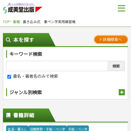
TOP
書籍
書き込み式 筆ペン字実用練習帳
本を探す
詳細検索へ
キーワード検索
書名・著者名のみで検索
ジャンル別検索
趣味・娯楽
スポーツ
生活・暮らし
書籍詳細
自然・アウトドア・ペット
スポーツルール
料理
健康と保育
娯楽・ゲーム・占い
野球
アウトドア
手芸・クラフト
料理・レシピ
生活・暮らし
冠婚葬祭・手紙・ペン字
手紙・ペン字