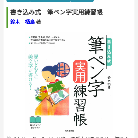
カルチャー・芸術・趣味
ゴルフ
犬・猫
ナンプレ
家庭医学・健康
こどもの本
住まい・インテリア・暮らし
おもてなし・ごちそう料理
編み物
辞典・語学
トレーニング
ペット・飼育
囲碁・将棋・麻雀
鉄道・車・自転車
看護・介護
ツボ・マッサージ
書き込み式 筆ペン字実用練習帳
美容・ファッション
各国料理
ソーイング
インテリア・ハウジング
児童一般
就職活動
運転免許
ジュニアスポーツ
園芸・野菜づくり
ゲーム・マジック
音楽・楽器
辞典
保育・教育
家庭医学・病気
看護一般
冠婚葬祭・手紙・ペン字
お弁当
クラフト
収納・掃除・暮らし
ダイエット・エクササイズ
学参・ドリル
おりがみ・あやとり
鈴木 栖鳥
著
その他スポーツ
雑学
家相・風水・占い
趣味・鑑賞・カメラ
語学・旅行会話
原付・二輪
健康知識
介護一般
パネルシアター
就職活動
資格試験
妊娠・出産・育児
健康メニュー・ダイエット
メイク・ネイル・ヘア
冠婚葬祭・スピーチ・マナー
なぞなぞ・ゲーム
夏休みドリル
絵画・デッサン
普通免許
栄養事典
指導マニュアル
就職試験
調理器具クッキング
着物・着つけ
手紙・ペン字
妊娠・出産・育児
占い・心理ゲーム
総復習ドリル
検定試験・資格試験
俳句・詩・ことば
その他免許
ビジネス
生活習慣病
公務員試験
お菓子・ケーキ・パン
離乳食・幼児食・こどもレシピ
のりもの・ずかん
学習・地図
英語検定・TOEIC
経営・経済・法律
飲み物・お酒
旅行・歴史
読み物・絵本
自由研究・読書感想文
漢字検定・数学検定
自己啓発
マネー・株・資産
音と光のでる絵本
えんぴつちょう
簿記検定
国内・海外旅行
文庫
ビジネス・法律
自己啓発
看護・薬学
地理・歴史
国外旅行
簿記・経理・税金・保険
ビジネス読み物
文庫
ダイアリー
ケアマネジャー
国内旅行
地理・地図
その他ビジネス
成美文庫
介護・社会福祉士
散歩・グルメ
歴史
ダイアリー
その他文庫
保育士
プラチナダイアリー プレステージ
司法書士・社労士
行政書士・宅建
FP
衛生管理・運行管理
建築・土木
電気・危険物
調理師
スキル・キャリアアップ