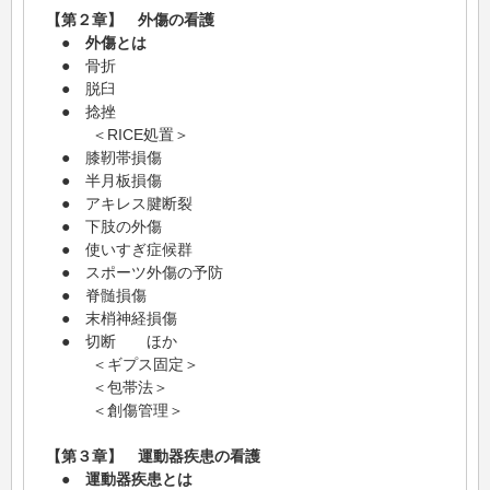
【第２章】 外傷の看護
● 外傷とは
● 骨折
● 脱臼
● 捻挫
＜RICE処置＞
● 膝靭帯損傷
● 半月板損傷
● アキレス腱断裂
● 下肢の外傷
● 使いすぎ症候群
● スポーツ外傷の予防
● 脊髄損傷
● 末梢神経損傷
● 切断 ほか
＜ギプス固定＞
＜包帯法＞
＜創傷管理＞
【第３章】 運動器疾患の看護
● 運動器疾患とは