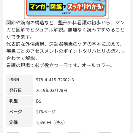
危険物取扱者
消防設備士
登録販売者
関節や筋肉の構造など、整形外科看護の初歩から、マン
その他資格試験
ガと図解でビジュアル解説。無理なく読みすすめること
ができます。
代表的な外傷疾患、運動器疾患のケアの基本に加えて、
疾患ごとのアセスメントのポイントやリハビリの流れも
合わせて解説。
看護の現場で必ず役立つ一冊です。オールカラー。
ISBN
978-4-415-32602-3
発行日
2019年03月28日
判型
B5
ページ
176ページ
定価
1,650円（税込）