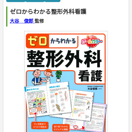
カルチャー・芸術・趣味
ゴルフ
犬・猫
ナンプレ
家庭医学・健康
こどもの本
住まい・インテリア・暮らし
おもてなし・ごちそう料理
編み物
辞典・語学
トレーニング
ペット・飼育
囲碁・将棋・麻雀
鉄道・車・自転車
看護・介護
ツボ・マッサージ
ゼロからわかる整形外科看護
美容・ファッション
各国料理
ソーイング
インテリア・ハウジング
児童一般
就職活動
運転免許
ジュニアスポーツ
園芸・野菜づくり
ゲーム・マジック
音楽・楽器
辞典
保育・教育
家庭医学・病気
看護一般
冠婚葬祭・手紙・ペン字
お弁当
クラフト
収納・掃除・暮らし
ダイエット・エクササイズ
学参・ドリル
おりがみ・あやとり
大谷 俊郎
監修
その他スポーツ
雑学
家相・風水・占い
趣味・鑑賞・カメラ
語学・旅行会話
原付・二輪
健康知識
介護一般
パネルシアター
就職活動
資格試験
妊娠・出産・育児
健康メニュー・ダイエット
メイク・ネイル・ヘア
冠婚葬祭・スピーチ・マナー
なぞなぞ・ゲーム
夏休みドリル
絵画・デッサン
普通免許
栄養事典
指導マニュアル
就職試験
調理器具クッキング
着物・着つけ
手紙・ペン字
妊娠・出産・育児
占い・心理ゲーム
総復習ドリル
検定試験・資格試験
俳句・詩・ことば
その他免許
ビジネス
生活習慣病
公務員試験
お菓子・ケーキ・パン
離乳食・幼児食・こどもレシピ
のりもの・ずかん
学習・地図
英語検定・TOEIC
経営・経済・法律
飲み物・お酒
旅行・歴史
読み物・絵本
自由研究・読書感想文
漢字検定・数学検定
自己啓発
マネー・株・資産
音と光のでる絵本
えんぴつちょう
簿記検定
国内・海外旅行
文庫
ビジネス・法律
自己啓発
看護・薬学
地理・歴史
国外旅行
簿記・経理・税金・保険
ビジネス読み物
文庫
ダイアリー
ケアマネジャー
国内旅行
地理・地図
その他ビジネス
成美文庫
介護・社会福祉士
散歩・グルメ
歴史
ダイアリー
その他文庫
保育士
プラチナダイアリー プレステージ
司法書士・社労士
行政書士・宅建
FP
衛生管理・運行管理
建築・土木
電気・危険物
調理師
スキル・キャリアアップ