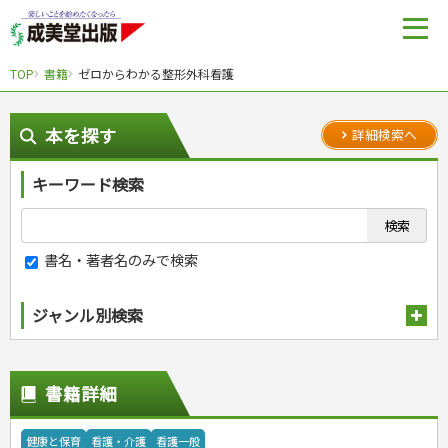
TOP
書籍
ゼロからわかる整形外科看護
本を探す
詳細検索へ
キーワード検索
書名・著者名のみで検索
ジャンル別検索
趣味・娯楽
スポーツ
生活・暮らし
書籍詳細
自然・アウトドア・ペット
スポーツルール
料理
健康と保育
娯楽・ゲーム・占い
野球
アウトドア
手芸・クラフト
料理・レシピ
健康と保育
看護・介護
看護一般