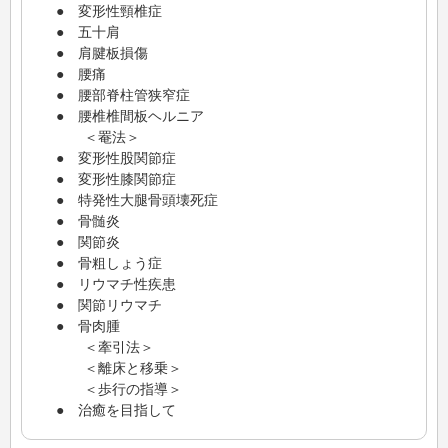
● 変形性頸椎症
● 五十肩
● 肩腱板損傷
● 腰痛
● 腰部脊柱管狭窄症
● 腰椎椎間板ヘルニア
＜罨法＞
● 変形性股関節症
● 変形性膝関節症
● 特発性大腿骨頭壊死症
● 骨髄炎
● 関節炎
● 骨粗しょう症
● リウマチ性疾患
● 関節リウマチ
● 骨肉腫
＜牽引法＞
＜離床と移乗＞
＜歩行の指導＞
● 治癒を目指して