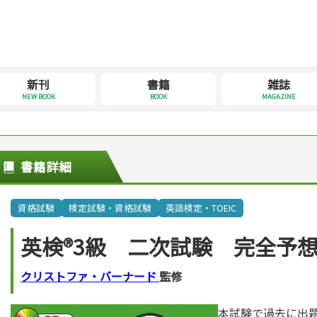
新刊
書籍
雑誌
NEW BOOK
BOOK
MAGAZINE
書籍詳細
資格試験
検定試験・資格試験
英語検定・TOEIC
英検®3級 二次試験 完全予
クリストファ・バーナード
監修
本試験で過去に出