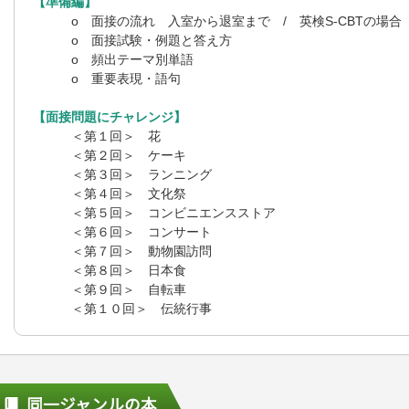
【準備編】
o 面接の流れ 入室から退室まで / 英検S-CBTの場合
o 面接試験・例題と答え方
o 頻出テーマ別単語
o 重要表現・語句
【面接問題にチャレンジ】
＜第１回＞ 花
＜第２回＞ ケーキ
＜第３回＞ ランニング
＜第４回＞ 文化祭
＜第５回＞ コンビニエンスストア
＜第６回＞ コンサート
＜第７回＞ 動物園訪問
＜第８回＞ 日本食
＜第９回＞ 自転車
＜第１０回＞ 伝統行事
同一ジャンルの本