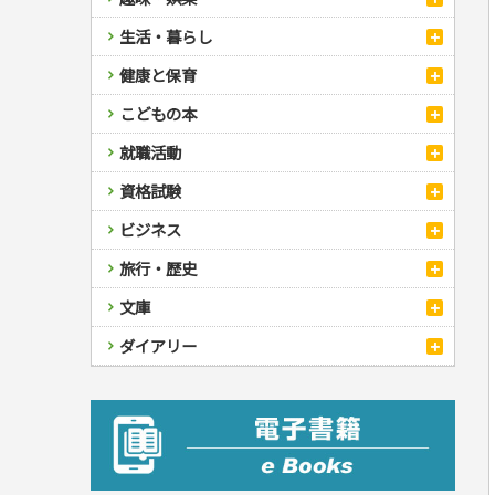
スポーツ
生活・暮らし
自然・アウトドア・ペット
スポーツルール
料理
健康と保育
娯楽・ゲーム・占い
野球
アウトドア
手芸・クラフト
料理・レシピ
カルチャー・芸術・趣味
ゴルフ
犬・猫
ナンプレ
家庭医学・健康
こどもの本
住まい・インテリア・暮らし
おもてなし・ごちそう料理
編み物
辞典・語学
トレーニング
ペット・飼育
囲碁・将棋・麻雀
鉄道・車・自転車
看護・介護
ツボ・マッサージ
美容・ファッション
各国料理
ソーイング
インテリア・ハウジング
児童一般
就職活動
運転免許
ジュニアスポーツ
園芸・野菜づくり
ゲーム・マジック
音楽・楽器
辞典
保育・教育
家庭医学・病気
看護一般
冠婚葬祭・手紙・ペン字
お弁当
クラフト
収納・掃除・暮らし
ダイエット・エクササイズ
学参・ドリル
おりがみ・あやとり
その他スポーツ
雑学
家相・風水・占い
趣味・鑑賞・カメラ
語学・旅行会話
原付・二輪
健康知識
介護一般
パネルシアター
就職活動
資格試験
妊娠・出産・育児
健康メニュー・ダイエット
メイク・ネイル・ヘア
冠婚葬祭・スピーチ・マナー
なぞなぞ・ゲーム
夏休みドリル
絵画・デッサン
普通免許
栄養事典
指導マニュアル
就職試験
調理器具クッキング
着物・着つけ
手紙・ペン字
妊娠・出産・育児
占い・心理ゲーム
総復習ドリル
検定試験・資格試験
俳句・詩・ことば
その他免許
ビジネス
生活習慣病
公務員試験
お菓子・ケーキ・パン
離乳食・幼児食・こどもレシピ
のりもの・ずかん
学習・地図
英語検定・TOEIC
経営・経済・法律
飲み物・お酒
旅行・歴史
読み物・絵本
自由研究・読書感想文
漢字検定・数学検定
自己啓発
マネー・株・資産
音と光のでる絵本
えんぴつちょう
簿記検定
国内・海外旅行
文庫
ビジネス・法律
自己啓発
看護・薬学
地理・歴史
国外旅行
簿記・経理・税金・保険
ビジネス読み物
文庫
ダイアリー
ケアマネジャー
国内旅行
地理・地図
その他ビジネス
成美文庫
介護・社会福祉士
散歩・グルメ
歴史
ダイアリー
その他文庫
保育士
プラチナダイアリー プレステージ
司法書士・社労士
行政書士・宅建
FP
衛生管理・運行管理