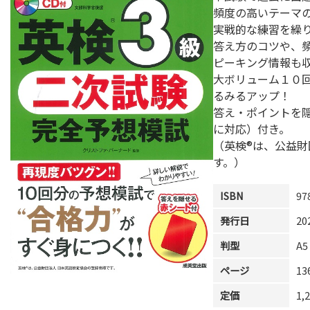
頻度の高いテーマ
実戦的な練習を繰
答え方のコツや、頻
ピーキング情報も
大ボリューム１０
るみるアップ！
答え・ポイントを隠
に対応）付き。
（英検®は、公益
す。）
ISBN
97
発行日
20
判型
A5
ページ
1
定価
1