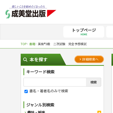
トップページ
HOME
TOP
書籍
英検®3級 二次試験 完全予想模試
本を探す
詳細検索へ
キーワード検索
書名・著者名のみで検索
ジャンル別検索
趣味・娯楽