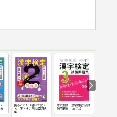
え
出るとこだけ書いて覚え
本試験型 漢字検定3級試
本試験型 漢
題集
る 漢字検定®準2級問題
験問題集 ’26年版
験問題集 ’2
集