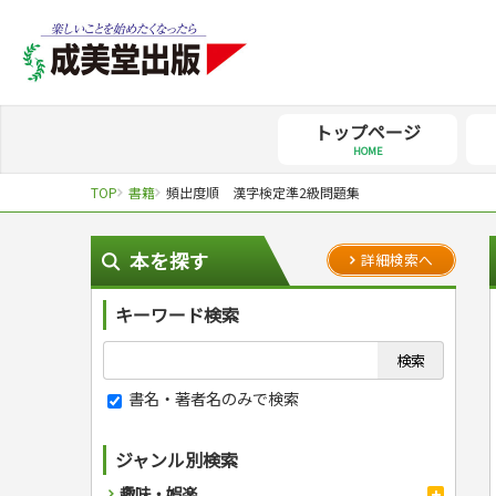
トップページ
HOME
TOP
書籍
頻出度順 漢字検定準2級問題集
本を探す
詳細検索へ
キーワード検索
書名・著者名のみで検索
ジャンル別検索
趣味・娯楽