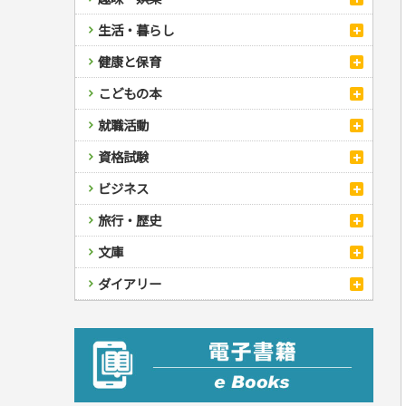
スポーツ
生活・暮らし
自然・アウトドア・ペット
スポーツルール
料理
健康と保育
娯楽・ゲーム・占い
野球
アウトドア
手芸・クラフト
料理・レシピ
カルチャー・芸術・趣味
ゴルフ
犬・猫
ナンプレ
家庭医学・健康
こどもの本
住まい・インテリア・暮らし
おもてなし・ごちそう料理
編み物
辞典・語学
トレーニング
ペット・飼育
囲碁・将棋・麻雀
鉄道・車・自転車
看護・介護
ツボ・マッサージ
美容・ファッション
各国料理
ソーイング
インテリア・ハウジング
児童一般
就職活動
運転免許
ジュニアスポーツ
園芸・野菜づくり
ゲーム・マジック
音楽・楽器
辞典
保育・教育
家庭医学・病気
看護一般
冠婚葬祭・手紙・ペン字
お弁当
クラフト
収納・掃除・暮らし
ダイエット・エクササイズ
学参・ドリル
おりがみ・あやとり
その他スポーツ
雑学
家相・風水・占い
趣味・鑑賞・カメラ
語学・旅行会話
原付・二輪
健康知識
介護一般
パネルシアター
就職活動
資格試験
妊娠・出産・育児
健康メニュー・ダイエット
メイク・ネイル・ヘア
冠婚葬祭・スピーチ・マナー
なぞなぞ・ゲーム
夏休みドリル
絵画・デッサン
普通免許
栄養事典
指導マニュアル
就職試験
調理器具クッキング
着物・着つけ
手紙・ペン字
妊娠・出産・育児
占い・心理ゲーム
総復習ドリル
検定試験・資格試験
俳句・詩・ことば
その他免許
ビジネス
生活習慣病
公務員試験
お菓子・ケーキ・パン
離乳食・幼児食・こどもレシピ
のりもの・ずかん
学習・地図
英語検定・TOEIC
経営・経済・法律
飲み物・お酒
旅行・歴史
読み物・絵本
自由研究・読書感想文
漢字検定・数学検定
自己啓発
マネー・株・資産
音と光のでる絵本
えんぴつちょう
簿記検定
国内・海外旅行
文庫
ビジネス・法律
自己啓発
看護・薬学
地理・歴史
国外旅行
簿記・経理・税金・保険
ビジネス読み物
文庫
ダイアリー
ケアマネジャー
国内旅行
地理・地図
その他ビジネス
成美文庫
介護・社会福祉士
散歩・グルメ
歴史
ダイアリー
その他文庫
保育士
プラチナダイアリー プレステージ
司法書士・社労士
行政書士・宅建
FP
衛生管理・運行管理