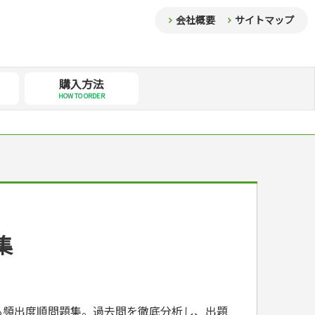
会社概要
サイトマップ
購入方法
HOW TO ORDER
集
る頻出度順問題集。過去問を徹底分析し、出題