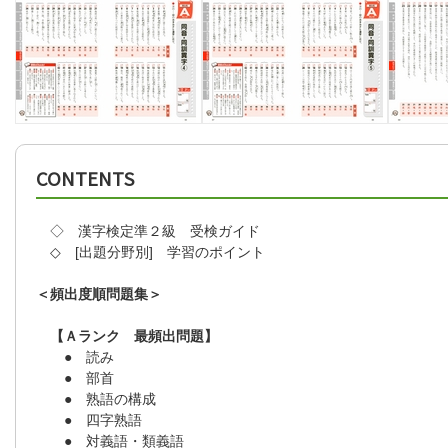
CONTENTS
◇ 漢字検定準２級 受検ガイド
◇ [出題分野別] 学習のポイント
＜頻出度順問題集＞
【Ａランク 最頻出問題】
● 読み
● 部首
● 熟語の構成
● 四字熟語
● 対義語・類義語