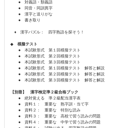
● 対義語・類義語
● 同音・同訓異字
● 漢字と送りがな
● 書き取り
♦ 漢字パズル： 四字熟語を探そう！
◆
模擬テスト
● 本試験形式 第１回模擬テスト
● 本試験形式 第２回模擬テスト
● 本試験形式 第３回模擬テスト
● 本試験形式 第１回模擬テスト 解答と解説
● 本試験形式 第２回模擬テスト 解答と解説
● 本試験形式 第３回模擬テスト 解答と解説
【別冊】 漢字検定準２級合格ブック
● 絶対覚える 準２級配当漢字表
● 資料１： 重要な 熟字訓・当て字
● 資料２： 重要な 特別な読み
● 資料３： 重要な 高校で習う読みの問題
● 資料４： 重要な 中学で習う読みの問題
● 資料５： 試験に出る 四字熟語の問題