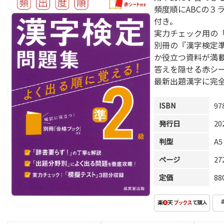
頻度順にABCの３
付き。
実力チェック用の
別冊の『漢字検定
か役立つ資料が満
答えを隠せる赤シ
最新出題漢字に完
ISBN
97
発行日
20
判型
A5
ページ
2
定価
8