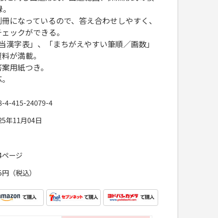
録。
別冊になっているので、答え合わせしやすく、
チェックができる。
配当漢字表」、「まちがえやすい筆順／画数」
資料が満載。
答案用紙つき。
応。
8-4-415-24079-4
25年11月04日
64ページ
25円（税込）