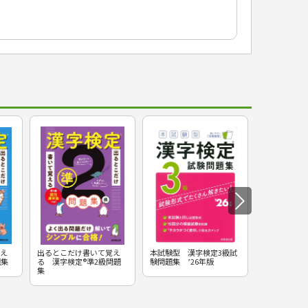
え
出るとこだけ書いて覚え
本試験型 漢字検定3級試
本試験型 漢
題集
る 漢字検定®準2級問題
験問題集 ’26年版
験問題集 ’2
集