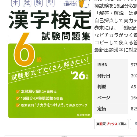
擬試験を16回分収
「解答・解説」は
自己採点して実力
巻末には、「6級
などチカラがつく
コピーして使える
最新出題漢字に対
ISBN
97
発行日
20
判型
A5
ページ
1
定価
8