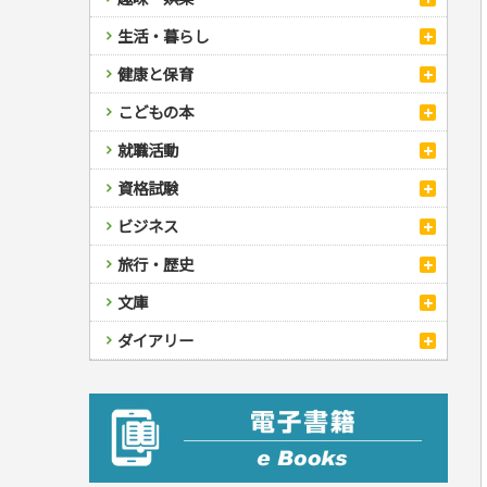
スポーツ
生活・暮らし
自然・アウトドア・ペット
スポーツルール
料理
健康と保育
娯楽・ゲーム・占い
野球
アウトドア
手芸・クラフト
料理・レシピ
カルチャー・芸術・趣味
ゴルフ
犬・猫
ナンプレ
家庭医学・健康
こどもの本
住まい・インテリア・暮らし
おもてなし・ごちそう料理
編み物
辞典・語学
トレーニング
ペット・飼育
囲碁・将棋・麻雀
鉄道・車・自転車
看護・介護
ツボ・マッサージ
美容・ファッション
各国料理
ソーイング
インテリア・ハウジング
児童一般
就職活動
運転免許
ジュニアスポーツ
園芸・野菜づくり
ゲーム・マジック
音楽・楽器
辞典
保育・教育
家庭医学・病気
看護一般
冠婚葬祭・手紙・ペン字
お弁当
クラフト
収納・掃除・暮らし
ダイエット・エクササイズ
学参・ドリル
おりがみ・あやとり
その他スポーツ
雑学
家相・風水・占い
趣味・鑑賞・カメラ
語学・旅行会話
原付・二輪
健康知識
介護一般
パネルシアター
就職活動
資格試験
妊娠・出産・育児
健康メニュー・ダイエット
メイク・ネイル・ヘア
冠婚葬祭・スピーチ・マナー
なぞなぞ・ゲーム
夏休みドリル
絵画・デッサン
普通免許
栄養事典
指導マニュアル
就職試験
調理器具クッキング
着物・着つけ
手紙・ペン字
妊娠・出産・育児
占い・心理ゲーム
総復習ドリル
検定試験・資格試験
俳句・詩・ことば
その他免許
ビジネス
生活習慣病
公務員試験
お菓子・ケーキ・パン
離乳食・幼児食・こどもレシピ
のりもの・ずかん
学習・地図
英語検定・TOEIC
経営・経済・法律
飲み物・お酒
旅行・歴史
読み物・絵本
自由研究・読書感想文
漢字検定・数学検定
自己啓発
マネー・株・資産
音と光のでる絵本
えんぴつちょう
簿記検定
国内・海外旅行
文庫
ビジネス・法律
自己啓発
看護・薬学
地理・歴史
国外旅行
簿記・経理・税金・保険
ビジネス読み物
文庫
ダイアリー
ケアマネジャー
国内旅行
地理・地図
その他ビジネス
成美文庫
介護・社会福祉士
散歩・グルメ
歴史
ダイアリー
その他文庫
保育士
プラチナダイアリー プレステージ
司法書士・社労士
行政書士・宅建
FP
衛生管理・運行管理