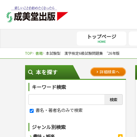
トップページ
HOME
TOP
書籍
本試験型 漢字検定6級試験問題集 ’26年版
本を探す
詳細検索へ
キーワード検索
書名・著者名のみで検索
ジャンル別検索
趣味・娯楽