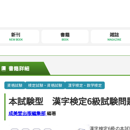
新刊
書籍
雑誌
NEW BOOK
BOOK
MAGAZINE
書籍詳細
資格試験
検定試験・資格試験
漢字検定・数学検定
本試験型 漢字検定6級試験問題
成美堂出版編集部
編著
漢字検定6級の本