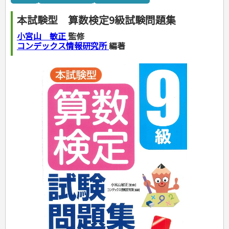
カルチャー・芸術・趣味
ゴルフ
犬・猫
ナンプレ
家庭医学・健康
こどもの本
住まい・インテリア・暮らし
おもてなし・ごちそう料理
編み物
辞典・語学
トレーニング
ペット・飼育
囲碁・将棋・麻雀
鉄道・車・自転車
看護・介護
ツボ・マッサージ
本試験型 算数検定9級試験問題集
美容・ファッション
各国料理
ソーイング
インテリア・ハウジング
児童一般
就職活動
運転免許
ジュニアスポーツ
園芸・野菜づくり
ゲーム・マジック
音楽・楽器
辞典
保育・教育
家庭医学・病気
看護一般
冠婚葬祭・手紙・ペン字
お弁当
クラフト
収納・掃除・暮らし
ダイエット・エクササイズ
学参・ドリル
おりがみ・あやとり
小宮山 敏正
監修
その他スポーツ
雑学
家相・風水・占い
趣味・鑑賞・カメラ
語学・旅行会話
原付・二輪
健康知識
介護一般
パネルシアター
就職活動
資格試験
妊娠・出産・育児
健康メニュー・ダイエット
メイク・ネイル・ヘア
冠婚葬祭・スピーチ・マナー
なぞなぞ・ゲーム
夏休みドリル
コンデックス情報研究所
編著
絵画・デッサン
普通免許
栄養事典
指導マニュアル
就職試験
調理器具クッキング
着物・着つけ
手紙・ペン字
妊娠・出産・育児
占い・心理ゲーム
総復習ドリル
検定試験・資格試験
俳句・詩・ことば
その他免許
ビジネス
生活習慣病
公務員試験
お菓子・ケーキ・パン
離乳食・幼児食・こどもレシピ
のりもの・ずかん
学習・地図
英語検定・TOEIC
経営・経済・法律
飲み物・お酒
旅行・歴史
読み物・絵本
自由研究・読書感想文
漢字検定・数学検定
自己啓発
マネー・株・資産
音と光のでる絵本
えんぴつちょう
簿記検定
国内・海外旅行
文庫
ビジネス・法律
自己啓発
看護・薬学
地理・歴史
国外旅行
簿記・経理・税金・保険
ビジネス読み物
文庫
ダイアリー
ケアマネジャー
国内旅行
地理・地図
その他ビジネス
成美文庫
介護・社会福祉士
散歩・グルメ
歴史
ダイアリー
その他文庫
保育士
プラチナダイアリー プレステージ
司法書士・社労士
行政書士・宅建
FP
衛生管理・運行管理
建築・土木
電気・危険物
調理師
スキル・キャリアアップ