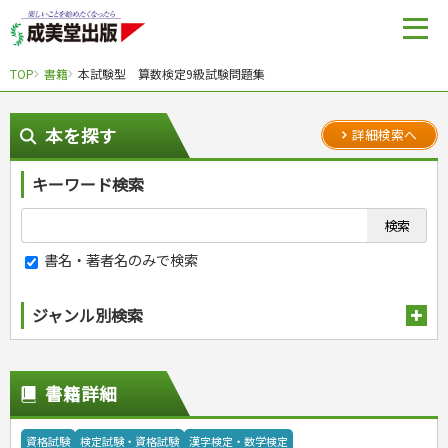
TOP
書籍
本試験型 算数検定9級試験問題集
本を探す
詳細検索へ
キーワード検索
書名・著者名のみで検索
ジャンル別検索
趣味・娯楽
スポーツ
生活・暮らし
書籍詳細
自然・アウトドア・ペット
スポーツルール
料理
健康と保育
娯楽・ゲーム・占い
野球
アウトドア
手芸・クラフト
料理・レシピ
資格試験
検定試験・資格試験
漢字検定・数学検定