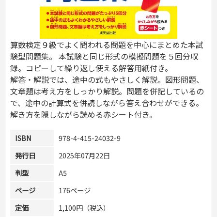
危険物取扱者
消防設備士
登録販売者
その他資格試験
算数検定９級でよく問われる問題を中心にまとめた本試
験型問題集。 本試験と同じ形式の模擬問題を５回分収
録。コピーして繰り返し使える解答用紙付き。
解答・解説では、途中の式もやさしく解説。図形問題、
文章題は考え方をしっかり解説。問題を併記しているの
で、途中の計算式を併読しながら答え合わせができる。
解き方を隠しながら読める赤シート付き。
ISBN
978-4-415-24032-9
発行日
2025年07月22日
判型
A5
ページ
176ページ
定価
1,100円（税込）