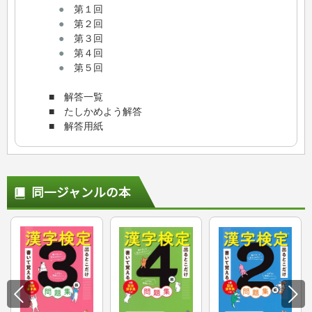
●
第１回
●
第２回
●
第３回
●
第４回
●
第５回
■ 解答一覧
■ たしかめよう解答
■ 解答用紙
同一ジャンルの本