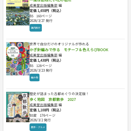
成美堂出版編集部
編
定価 1,650円（税込）
B5
160ページ
2026/3/27 発行
国内旅行
世界で自分だけのオリジナルが作れる
かぎ針編みで作る モチーフ＆色えらびBOOK
成美堂出版編集部
編
定価 1,430円（税込）
B5
128ページ
2026/3/23 発行
編み物
歴史が詰まった古都めぐりの決定版！
歩く地図 京都散歩 2027
成美堂出版編集部
編
定価 1,100円（税込）
B5変
176ページ
2026/3/2 発行
散歩・グルメ