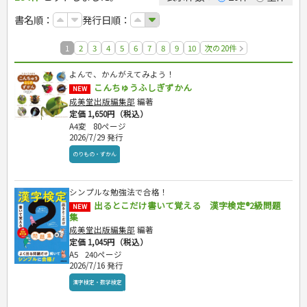
カルチャー・芸術・趣味
ゴルフ
犬・猫
ナンプレ
家庭医学・健康
こどもの本
住まい・インテリア・暮らし
おもてなし・ごちそう料理
編み物
辞典・語学
トレーニング
ペット・飼育
囲碁・将棋・麻雀
鉄道・車・自転車
書名順：
発行日順：
看護・介護
ツボ・マッサージ
美容・ファッション
各国料理
ソーイング
インテリア・ハウジング
児童一般
就職活動
運転免許
ジュニアスポーツ
園芸・野菜づくり
ゲーム・マジック
音楽・楽器
辞典
保育・教育
家庭医学・病気
看護一般
冠婚葬祭・手紙・ペン字
お弁当
クラフト
収納・掃除・暮らし
ダイエット・エクササイズ
学参・ドリル
おりがみ・あやとり
その他スポーツ
雑学
家相・風水・占い
趣味・鑑賞・カメラ
語学・旅行会話
原付・二輪
1
2
3
4
5
6
7
8
9
10
次の20件
健康知識
介護一般
パネルシアター
就職活動
資格試験
妊娠・出産・育児
健康メニュー・ダイエット
メイク・ネイル・ヘア
冠婚葬祭・スピーチ・マナー
なぞなぞ・ゲーム
夏休みドリル
絵画・デッサン
普通免許
栄養事典
指導マニュアル
就職試験
調理器具クッキング
着物・着つけ
手紙・ペン字
妊娠・出産・育児
占い・心理ゲーム
総復習ドリル
よんで、かんがえてみよう！
検定試験・資格試験
俳句・詩・ことば
その他免許
ビジネス
生活習慣病
公務員試験
お菓子・ケーキ・パン
離乳食・幼児食・こどもレシピ
こんちゅうふしぎずかん
のりもの・ずかん
学習・地図
NEW
英語検定・TOEIC
経営・経済・法律
飲み物・お酒
成美堂出版編集部
編著
旅行・歴史
読み物・絵本
自由研究・読書感想文
漢字検定・数学検定
定価 1,650円（税込）
自己啓発
マネー・株・資産
音と光のでる絵本
えんぴつちょう
簿記検定
国内・海外旅行
A4変
80ページ
文庫
ビジネス・法律
自己啓発
看護・薬学
2026/7/29 発行
地理・歴史
国外旅行
簿記・経理・税金・保険
ビジネス読み物
文庫
ダイアリー
ケアマネジャー
国内旅行
地理・地図
のりもの・ずかん
その他ビジネス
成美文庫
介護・社会福祉士
散歩・グルメ
歴史
ダイアリー
その他文庫
保育士
プラチナダイアリー プレステージ
シンプルな勉強法で合格！
司法書士・社労士
出るとこだけ書いて覚える 漢字検定®2級問題
NEW
行政書士・宅建
集
FP
成美堂出版編集部
編著
衛生管理・運行管理
定価 1,045円（税込）
A5
240ページ
建築・土木
2026/7/16 発行
電気・危険物
漢字検定・数学検定
調理師
スキル・キャリアアップ