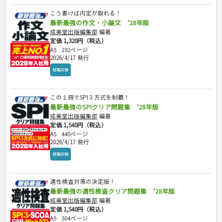
こう書けば内定が取れる！
最新最強の作文・小論文 ’28年版
成美堂出版編集部
編著
定価 1,320円（税込）
A5
192ページ
2026/4/17 発行
就職試験
この１冊でSPI３方式を制覇！
最新最強のSPIクリア問題集 ’28年版
成美堂出版編集部
編著
定価 1,540円（税込）
A5
440ページ
2026/4/17 発行
就職試験
適性検査対策の決定版！
最新最強の適性検査クリア問題集 ’28年版
成美堂出版編集部
編著
定価 1,540円（税込）
A5
304ページ