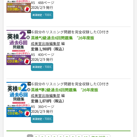
A5
488ページ
2026/2/9 発行
英語検定・TOEIC
６回分のリスニング問題を完全収録したCD付き
英検®2級過去6回問題集 ’26年度版
成美堂出版編集部
編
定価 1,980円（税込）
A5
400ページ
2026/2/9 発行
英語検定・TOEIC
６回分のリスニング問題を完全収録したCD付き
英検®準2級過去6回問題集 ’26年度版
成美堂出版編集部
編
定価 1,870円（税込）
A5
360ページ
2026/2/9 発行
英語検定・TOEIC