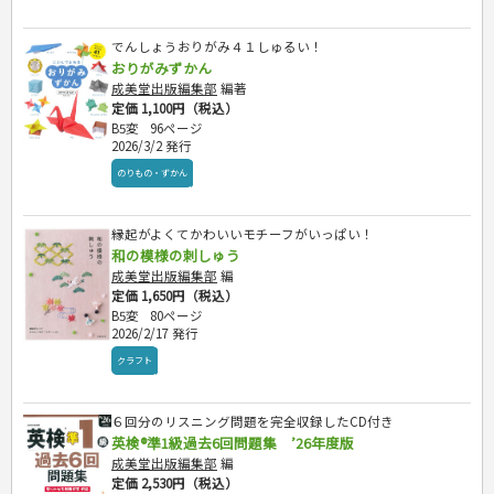
でんしょうおりがみ４１しゅるい！
おりがみずかん
成美堂出版編集部
編著
定価 1,100円（税込）
B5変
96ページ
2026/3/2 発行
のりもの・ずかん
縁起がよくてかわいいモチーフがいっぱい！
和の模様の刺しゅう
成美堂出版編集部
編
定価 1,650円（税込）
B5変
80ページ
2026/2/17 発行
クラフト
６回分のリスニング問題を完全収録したCD付き
英検®準1級過去6回問題集 ’26年度版
成美堂出版編集部
編
定価 2,530円（税込）