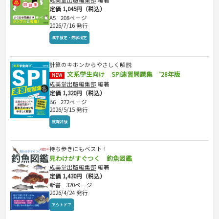
成美堂出版編集部
編著
定価 1,045円（税込）
A5
208ページ
2026/7/16 発行
漢字検定・数学検定
計算のキホンからやさしく解説
文系学生向け SPI速習問題集 ’28年版
NEW
成美堂出版編集部
編著
定価 1,320円（税込）
B6
272ページ
2026/5/15 発行
就職試験
持ち歩きにもベスト！
見わけがすぐつく 釣魚図鑑
成美堂出版編集部
編著
定価 1,430円（税込）
新書
320ページ
2026/4/24 発行
アウトドア