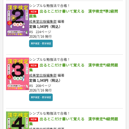
危険物取扱者
シンプルな勉強法で合格！
消防設備士
出るとこだけ書いて覚える 漢字検定®準2級問
NEW
題集
登録販売者
成美堂出版編集部
編著
その他資格試験
定価 1,045円（税込）
A5
224ページ
2026/7/16 発行
漢字検定・数学検定
シンプルな勉強法で合格！
出るとこだけ書いて覚える 漢字検定®3級問題
NEW
集
成美堂出版編集部
編著
定価 1,045円（税込）
A5
208ページ
2026/7/16 発行
漢字検定・数学検定
シンプルな勉強法で合格！
出るとこだけ書いて覚える 漢字検定®4級問題
NEW
集