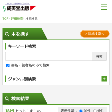
TOP
詳細検索
検索結果
本を探す
詳細検索へ
キーワード検索
書名・著者名のみで検索
ジャンル別検索
趣味・娯楽
スポーツ
生活・暮らし
検索結果
自然・アウトドア・ペット
スポーツルール
料理
健康と保育
娯楽・ゲーム・占い
野球
アウトドア
184件
手芸・クラフト
ヒットしました。
料理・レシピ
表示件数：
20件
全件