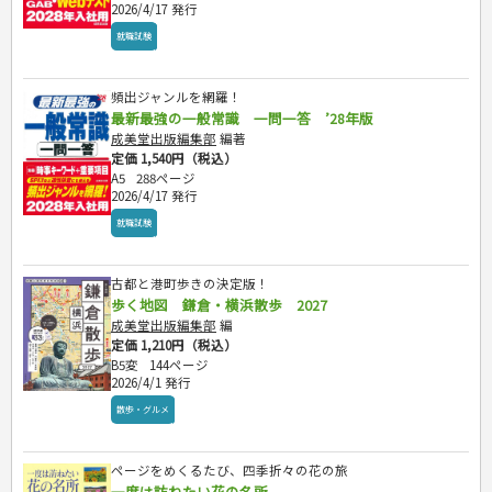
2026/4/17 発行
就職試験
頻出ジャンルを網羅！
最新最強の一般常識 一問一答 ’28年版
成美堂出版編集部
編著
定価 1,540円（税込）
A5
288ページ
2026/4/17 発行
就職試験
古都と港町歩きの決定版！
歩く地図 鎌倉・横浜散歩 2027
成美堂出版編集部
編
定価 1,210円（税込）
B5変
144ページ
2026/4/1 発行
散歩・グルメ
ページをめくるたび、四季折々の花の旅
一度は訪ねたい花の名所