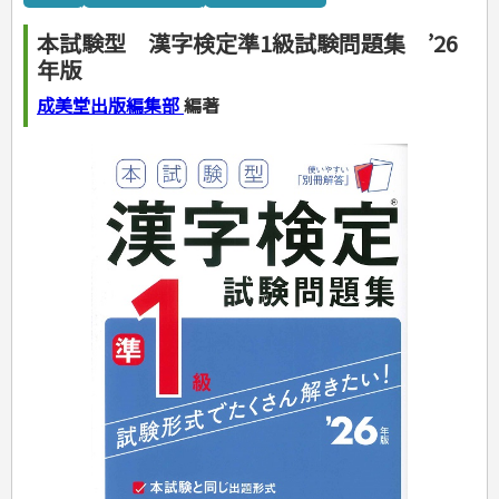
カルチャー・芸術・趣味
ゴルフ
犬・猫
ナンプレ
家庭医学・健康
こどもの本
住まい・インテリア・暮らし
おもてなし・ごちそう料理
編み物
辞典・語学
トレーニング
ペット・飼育
囲碁・将棋・麻雀
鉄道・車・自転車
看護・介護
ツボ・マッサージ
本試験型 漢字検定準1級試験問題集 ’26
美容・ファッション
各国料理
ソーイング
インテリア・ハウジング
児童一般
就職活動
運転免許
ジュニアスポーツ
園芸・野菜づくり
ゲーム・マジック
音楽・楽器
辞典
保育・教育
家庭医学・病気
看護一般
年版
冠婚葬祭・手紙・ペン字
お弁当
クラフト
収納・掃除・暮らし
ダイエット・エクササイズ
学参・ドリル
おりがみ・あやとり
その他スポーツ
雑学
家相・風水・占い
趣味・鑑賞・カメラ
語学・旅行会話
原付・二輪
健康知識
介護一般
パネルシアター
就職活動
資格試験
妊娠・出産・育児
健康メニュー・ダイエット
メイク・ネイル・ヘア
冠婚葬祭・スピーチ・マナー
なぞなぞ・ゲーム
夏休みドリル
絵画・デッサン
普通免許
成美堂出版編集部
編著
栄養事典
指導マニュアル
就職試験
調理器具クッキング
着物・着つけ
手紙・ペン字
妊娠・出産・育児
占い・心理ゲーム
総復習ドリル
検定試験・資格試験
俳句・詩・ことば
その他免許
ビジネス
生活習慣病
公務員試験
お菓子・ケーキ・パン
離乳食・幼児食・こどもレシピ
のりもの・ずかん
学習・地図
英語検定・TOEIC
経営・経済・法律
飲み物・お酒
旅行・歴史
読み物・絵本
自由研究・読書感想文
漢字検定・数学検定
自己啓発
マネー・株・資産
音と光のでる絵本
えんぴつちょう
簿記検定
国内・海外旅行
文庫
ビジネス・法律
自己啓発
看護・薬学
地理・歴史
国外旅行
簿記・経理・税金・保険
ビジネス読み物
文庫
ダイアリー
ケアマネジャー
国内旅行
地理・地図
その他ビジネス
成美文庫
介護・社会福祉士
散歩・グルメ
歴史
ダイアリー
その他文庫
保育士
プラチナダイアリー プレステージ
司法書士・社労士
行政書士・宅建
FP
衛生管理・運行管理
建築・土木
電気・危険物
調理師
スキル・キャリアアップ