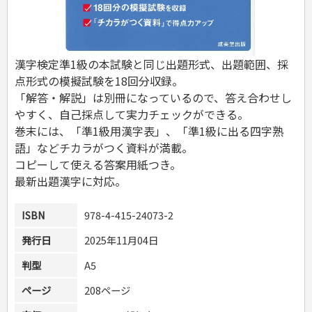
危険物取扱者
消防設備士
登録販売者
その他資格試験
漢字検定準1級の本試験と同じ出題形式、出題範囲、採
点形式の模擬試験を18回分収録。
「解答・解説」は別冊になっているので、答え合わせし
やすく、自己採点して実力チェックができる。
巻末には、「準1級用漢字表」、「準1級に出る四字熟
語」などチカラがつく資料が満載。
コピーして使える答案用紙つき。
最新出題漢字に対応。
ISBN
978-4-415-24073-2
発行日
2025年11月04日
判型
A5
ページ
208ページ