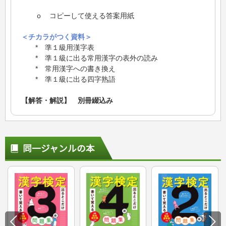
ｏ コピーして使える答案用紙
＜チカラがつく資料＞
* 準１級用漢字表
* 準１級に出る常用漢字の表外の読み
* 常用漢字への書き換え
* 準１級に出る四字熟語
【解答・解説】 別冊綴込み
同一ジャンルの本