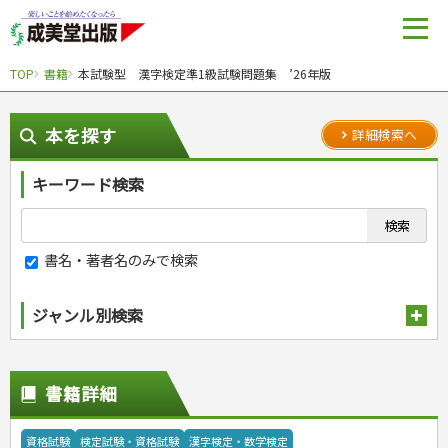
TOP
書籍
本試験型 漢字検定準1級試験問題集 ’26年版
本を探す
詳細検索へ
キーワード検索
書名・著者名のみで検索
ジャンル別検索
趣味・娯楽
スポーツ
生活・暮らし
書籍詳細
自然・アウトドア・ペット
スポーツルール
料理
健康と保育
娯楽・ゲーム・占い
野球
アウトドア
手芸・クラフト
料理・レシピ
資格試験
検定試験・資格試験
漢字検定・数学検定