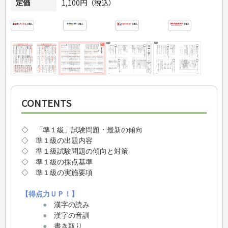
定価
1,100円（税込）
CONTENTS
◇ 「準１級」試験問題・最新の傾向
◇ 準１級の出題内容
◇ 準１級試験問題の傾向と対策
◇ 準１級の採点基準
◇ 準１級の実施要項
【得点力ＵＰ！】
●
漢字の読み
●
漢字の音訓
●
書き取り