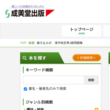
トップページ
HOME
TOP
書籍
書き込み式 漢字検定準2級問題集
本を探す
詳細検索へ
キーワード検索
書名・著者名のみで検索
ジャンル別検索
趣味・娯楽