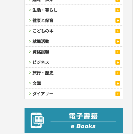
スポーツ
生活・暮らし
自然・アウトドア・ペット
スポーツルール
料理
健康と保育
娯楽・ゲーム・占い
野球
アウトドア
手芸・クラフト
料理・レシピ
カルチャー・芸術・趣味
ゴルフ
犬・猫
ナンプレ
家庭医学・健康
こどもの本
住まい・インテリア・暮らし
おもてなし・ごちそう料理
編み物
辞典・語学
トレーニング
ペット・飼育
囲碁・将棋・麻雀
鉄道・車・自転車
看護・介護
ツボ・マッサージ
美容・ファッション
各国料理
ソーイング
インテリア・ハウジング
児童一般
就職活動
運転免許
ジュニアスポーツ
園芸・野菜づくり
ゲーム・マジック
音楽・楽器
辞典
保育・教育
家庭医学・病気
看護一般
冠婚葬祭・手紙・ペン字
お弁当
クラフト
収納・掃除・暮らし
ダイエット・エクササイズ
学参・ドリル
おりがみ・あやとり
その他スポーツ
雑学
家相・風水・占い
趣味・鑑賞・カメラ
語学・旅行会話
原付・二輪
健康知識
介護一般
パネルシアター
就職活動
資格試験
妊娠・出産・育児
健康メニュー・ダイエット
メイク・ネイル・ヘア
冠婚葬祭・スピーチ・マナー
なぞなぞ・ゲーム
夏休みドリル
絵画・デッサン
普通免許
栄養事典
指導マニュアル
就職試験
調理器具クッキング
着物・着つけ
手紙・ペン字
妊娠・出産・育児
占い・心理ゲーム
総復習ドリル
検定試験・資格試験
俳句・詩・ことば
その他免許
ビジネス
生活習慣病
公務員試験
お菓子・ケーキ・パン
離乳食・幼児食・こどもレシピ
のりもの・ずかん
学習・地図
英語検定・TOEIC
経営・経済・法律
飲み物・お酒
旅行・歴史
読み物・絵本
自由研究・読書感想文
漢字検定・数学検定
自己啓発
マネー・株・資産
音と光のでる絵本
えんぴつちょう
簿記検定
国内・海外旅行
文庫
ビジネス・法律
自己啓発
看護・薬学
地理・歴史
国外旅行
簿記・経理・税金・保険
ビジネス読み物
文庫
ダイアリー
ケアマネジャー
国内旅行
地理・地図
その他ビジネス
成美文庫
介護・社会福祉士
散歩・グルメ
歴史
ダイアリー
その他文庫
保育士
プラチナダイアリー プレステージ
司法書士・社労士
行政書士・宅建
FP
衛生管理・運行管理