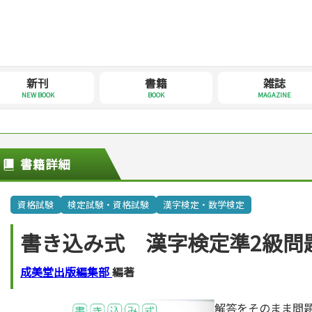
新刊
書籍
雑誌
NEW BOOK
BOOK
MAGAZINE
書籍詳細
資格試験
検定試験・資格試験
漢字検定・数学検定
書き込み式 漢字検定準2級問
成美堂出版編集部
編著
解答をそのまま問