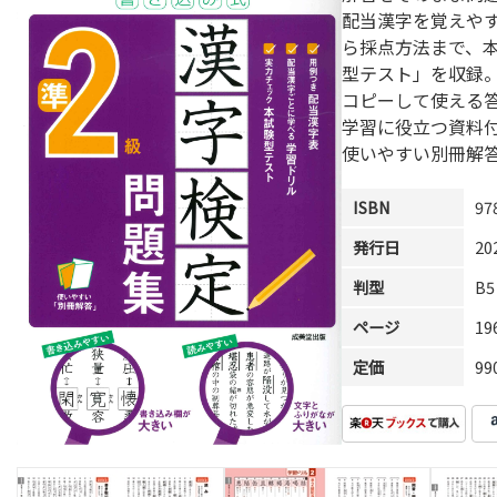
配当漢字を覚えや
ら採点方法まで、本
型テスト」を収録
コピーして使える
学習に役立つ資料
使いやすい別冊解
ISBN
97
発行日
20
判型
B5
ページ
1
定価
9