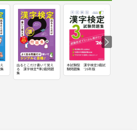
え
出るとこだけ書いて覚え
本試験型 漢字検定3級試
本試験型 漢
題集
る 漢字検定®準2級問題
験問題集 ’26年版
験問題集 ’2
集