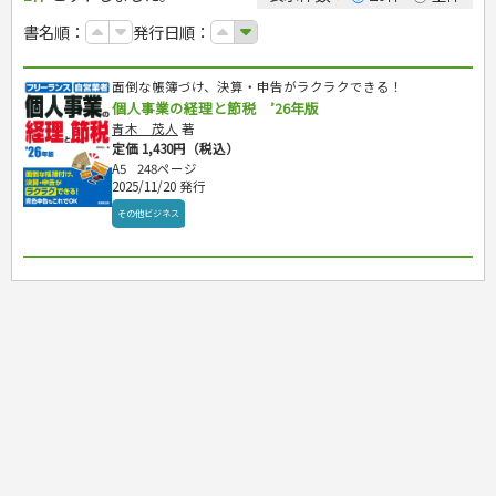
カルチャー・芸術・趣味
ゴルフ
犬・猫
ナンプレ
家庭医学・健康
こどもの本
住まい・インテリア・暮らし
おもてなし・ごちそう料理
編み物
辞典・語学
トレーニング
ペット・飼育
囲碁・将棋・麻雀
鉄道・車・自転車
書名順：
発行日順：
看護・介護
ツボ・マッサージ
美容・ファッション
各国料理
ソーイング
インテリア・ハウジング
児童一般
就職活動
運転免許
ジュニアスポーツ
園芸・野菜づくり
ゲーム・マジック
音楽・楽器
辞典
保育・教育
家庭医学・病気
看護一般
冠婚葬祭・手紙・ペン字
お弁当
クラフト
収納・掃除・暮らし
ダイエット・エクササイズ
学参・ドリル
おりがみ・あやとり
その他スポーツ
雑学
家相・風水・占い
趣味・鑑賞・カメラ
語学・旅行会話
原付・二輪
健康知識
介護一般
パネルシアター
就職活動
面倒な帳簿づけ、決算・申告がラクラクできる！
資格試験
妊娠・出産・育児
健康メニュー・ダイエット
メイク・ネイル・ヘア
冠婚葬祭・スピーチ・マナー
なぞなぞ・ゲーム
夏休みドリル
絵画・デッサン
普通免許
栄養事典
指導マニュアル
個人事業の経理と節税 ’26年版
就職試験
調理器具クッキング
着物・着つけ
手紙・ペン字
妊娠・出産・育児
占い・心理ゲーム
総復習ドリル
検定試験・資格試験
俳句・詩・ことば
その他免許
ビジネス
生活習慣病
青木 茂人
著
公務員試験
お菓子・ケーキ・パン
離乳食・幼児食・こどもレシピ
のりもの・ずかん
学習・地図
英語検定・TOEIC
定価 1,430円（税込）
経営・経済・法律
飲み物・お酒
旅行・歴史
読み物・絵本
自由研究・読書感想文
A5
248ページ
漢字検定・数学検定
自己啓発
マネー・株・資産
2025/11/20 発行
音と光のでる絵本
えんぴつちょう
簿記検定
国内・海外旅行
文庫
ビジネス・法律
自己啓発
その他ビジネス
看護・薬学
地理・歴史
国外旅行
簿記・経理・税金・保険
ビジネス読み物
文庫
ダイアリー
ケアマネジャー
国内旅行
地理・地図
その他ビジネス
成美文庫
介護・社会福祉士
散歩・グルメ
歴史
ダイアリー
その他文庫
保育士
プラチナダイアリー プレステージ
司法書士・社労士
行政書士・宅建
FP
衛生管理・運行管理
建築・土木
電気・危険物
調理師
スキル・キャリアアップ