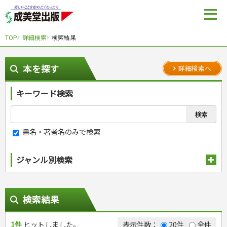
TOP
詳細検索
検索結果
本を探す
詳細検索へ
キーワード検索
書名・著者名のみで検索
ジャンル別検索
趣味・娯楽
スポーツ
生活・暮らし
検索結果
自然・アウトドア・ペット
スポーツルール
料理
健康と保育
娯楽・ゲーム・占い
野球
アウトドア
1件
ヒットしました。
手芸・クラフト
料理・レシピ
表示件数：
20件
全件