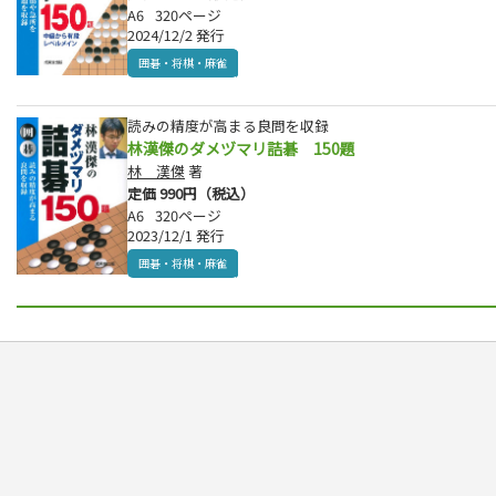
A6
320ページ
2024/12/2 発行
囲碁・将棋・麻雀
読みの精度が高まる良問を収録
林漢傑のダメヅマリ詰碁 150題
林 漢傑
著
定価 990円（税込）
A6
320ページ
2023/12/1 発行
囲碁・将棋・麻雀