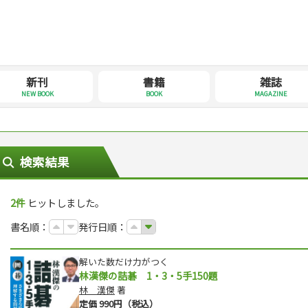
新刊
書籍
雑誌
NEW BOOK
BOOK
MAGAZINE
検索結果
2件
ヒットしました。
書名順：
発行日順：
解いた数だけ力がつく
林漢傑の詰碁 1・3・5手150題
林 漢傑
著
定価 990円（税込）