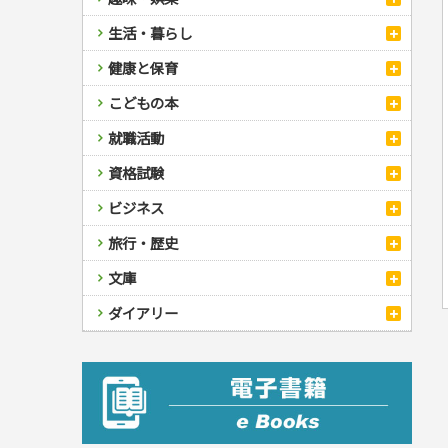
スポーツ
生活・暮らし
自然・アウトドア・ペット
スポーツルール
料理
健康と保育
娯楽・ゲーム・占い
野球
アウトドア
手芸・クラフト
料理・レシピ
カルチャー・芸術・趣味
ゴルフ
犬・猫
ナンプレ
家庭医学・健康
こどもの本
住まい・インテリア・暮らし
おもてなし・ごちそう料理
編み物
辞典・語学
トレーニング
ペット・飼育
囲碁・将棋・麻雀
鉄道・車・自転車
看護・介護
ツボ・マッサージ
美容・ファッション
各国料理
ソーイング
インテリア・ハウジング
児童一般
就職活動
運転免許
ジュニアスポーツ
園芸・野菜づくり
ゲーム・マジック
音楽・楽器
辞典
保育・教育
家庭医学・病気
看護一般
冠婚葬祭・手紙・ペン字
お弁当
クラフト
収納・掃除・暮らし
ダイエット・エクササイズ
学参・ドリル
おりがみ・あやとり
その他スポーツ
雑学
家相・風水・占い
趣味・鑑賞・カメラ
語学・旅行会話
原付・二輪
健康知識
介護一般
パネルシアター
就職活動
資格試験
妊娠・出産・育児
健康メニュー・ダイエット
メイク・ネイル・ヘア
冠婚葬祭・スピーチ・マナー
なぞなぞ・ゲーム
夏休みドリル
絵画・デッサン
普通免許
栄養事典
指導マニュアル
就職試験
調理器具クッキング
着物・着つけ
手紙・ペン字
妊娠・出産・育児
占い・心理ゲーム
総復習ドリル
検定試験・資格試験
俳句・詩・ことば
その他免許
ビジネス
生活習慣病
公務員試験
お菓子・ケーキ・パン
離乳食・幼児食・こどもレシピ
のりもの・ずかん
学習・地図
英語検定・TOEIC
経営・経済・法律
飲み物・お酒
旅行・歴史
読み物・絵本
自由研究・読書感想文
漢字検定・数学検定
自己啓発
マネー・株・資産
音と光のでる絵本
えんぴつちょう
簿記検定
国内・海外旅行
文庫
ビジネス・法律
自己啓発
看護・薬学
地理・歴史
国外旅行
簿記・経理・税金・保険
ビジネス読み物
文庫
ダイアリー
ケアマネジャー
国内旅行
地理・地図
その他ビジネス
成美文庫
介護・社会福祉士
散歩・グルメ
歴史
ダイアリー
その他文庫
保育士
プラチナダイアリー プレステージ
司法書士・社労士
行政書士・宅建
FP
衛生管理・運行管理