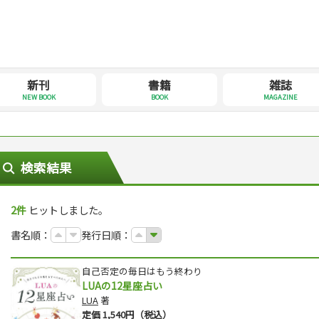
新刊
書籍
雑誌
NEW BOOK
BOOK
MAGAZINE
検索結果
2件
ヒットしました。
書名順：
発行日順：
自己否定の毎日はもう終わり
LUAの12星座占い
LUA
著
定価 1,540円（税込）