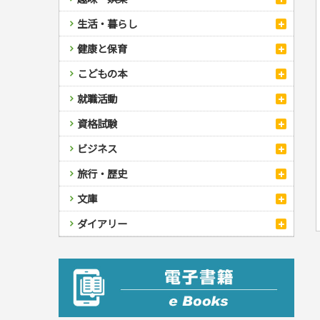
スポーツ
生活・暮らし
自然・アウトドア・ペット
スポーツルール
料理
健康と保育
娯楽・ゲーム・占い
野球
アウトドア
手芸・クラフト
料理・レシピ
カルチャー・芸術・趣味
ゴルフ
犬・猫
ナンプレ
家庭医学・健康
こどもの本
住まい・インテリア・暮らし
おもてなし・ごちそう料理
編み物
辞典・語学
トレーニング
ペット・飼育
囲碁・将棋・麻雀
鉄道・車・自転車
看護・介護
ツボ・マッサージ
美容・ファッション
各国料理
ソーイング
インテリア・ハウジング
児童一般
就職活動
運転免許
ジュニアスポーツ
園芸・野菜づくり
ゲーム・マジック
音楽・楽器
辞典
保育・教育
家庭医学・病気
看護一般
冠婚葬祭・手紙・ペン字
お弁当
クラフト
収納・掃除・暮らし
ダイエット・エクササイズ
学参・ドリル
おりがみ・あやとり
その他スポーツ
雑学
家相・風水・占い
趣味・鑑賞・カメラ
語学・旅行会話
原付・二輪
健康知識
介護一般
パネルシアター
就職活動
資格試験
妊娠・出産・育児
健康メニュー・ダイエット
メイク・ネイル・ヘア
冠婚葬祭・スピーチ・マナー
なぞなぞ・ゲーム
夏休みドリル
絵画・デッサン
普通免許
栄養事典
指導マニュアル
就職試験
調理器具クッキング
着物・着つけ
手紙・ペン字
妊娠・出産・育児
占い・心理ゲーム
総復習ドリル
検定試験・資格試験
俳句・詩・ことば
その他免許
ビジネス
生活習慣病
公務員試験
お菓子・ケーキ・パン
離乳食・幼児食・こどもレシピ
のりもの・ずかん
学習・地図
英語検定・TOEIC
経営・経済・法律
飲み物・お酒
旅行・歴史
読み物・絵本
自由研究・読書感想文
漢字検定・数学検定
自己啓発
マネー・株・資産
音と光のでる絵本
えんぴつちょう
簿記検定
国内・海外旅行
文庫
ビジネス・法律
自己啓発
看護・薬学
地理・歴史
国外旅行
簿記・経理・税金・保険
ビジネス読み物
文庫
ダイアリー
ケアマネジャー
国内旅行
地理・地図
その他ビジネス
成美文庫
介護・社会福祉士
散歩・グルメ
歴史
ダイアリー
その他文庫
保育士
プラチナダイアリー プレステージ
司法書士・社労士
行政書士・宅建
FP
衛生管理・運行管理