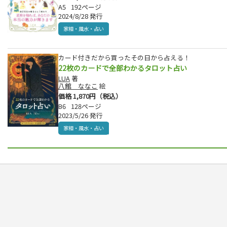
A5
192ページ
2024/8/28 発行
家相・風水・占い
カード付きだから買ったその日から占える！
22枚のカードで全部わかるタロット占い
LUA
著
八館 ななこ
絵
価格 1,870円（税込）
B6
128ページ
2023/5/26 発行
家相・風水・占い