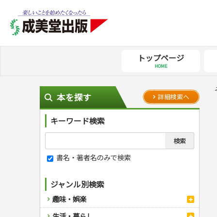
トップページ
HOME
本を探す
詳細検索へ
キーワード検索
書名・著者名のみで検索
ジャンル別検索
趣味・娯楽
スポーツ
生活・暮らし