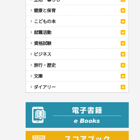
自然・アウトドア・ペット
スポーツルール
料理
健康と保育
娯楽・ゲーム・占い
野球
アウトドア
手芸・クラフト
料理・レシピ
カルチャー・芸術・趣味
ゴルフ
犬・猫
ナンプレ
家庭医学・健康
こどもの本
住まい・インテリア・暮らし
おもてなし・ごちそう料理
編み物
辞典・語学
トレーニング
ペット・飼育
囲碁・将棋・麻雀
鉄道・車・自転車
看護・介護
ツボ・マッサージ
美容・ファッション
各国料理
ソーイング
インテリア・ハウジング
児童一般
就職活動
運転免許
ジュニアスポーツ
園芸・野菜づくり
ゲーム・マジック
音楽・楽器
辞典
保育・教育
家庭医学・病気
看護一般
冠婚葬祭・手紙・ペン字
お弁当
クラフト
収納・掃除・暮らし
ダイエット・エクササイズ
学参・ドリル
おりがみ・あやとり
その他スポーツ
雑学
家相・風水・占い
趣味・鑑賞・カメラ
語学・旅行会話
原付・二輪
健康知識
介護一般
パネルシアター
就職活動
資格試験
妊娠・出産・育児
健康メニュー・ダイエット
メイク・ネイル・ヘア
冠婚葬祭・スピーチ・マナー
なぞなぞ・ゲーム
夏休みドリル
絵画・デッサン
普通免許
栄養事典
指導マニュアル
就職試験
調理器具クッキング
着物・着つけ
手紙・ペン字
妊娠・出産・育児
占い・心理ゲーム
総復習ドリル
検定試験・資格試験
俳句・詩・ことば
その他免許
ビジネス
生活習慣病
公務員試験
お菓子・ケーキ・パン
離乳食・幼児食・こどもレシピ
のりもの・ずかん
学習・地図
英語検定・TOEIC
経営・経済・法律
飲み物・お酒
旅行・歴史
読み物・絵本
自由研究・読書感想文
漢字検定・数学検定
自己啓発
マネー・株・資産
音と光のでる絵本
えんぴつちょう
簿記検定
国内・海外旅行
文庫
ビジネス・法律
自己啓発
看護・薬学
地理・歴史
国外旅行
簿記・経理・税金・保険
ビジネス読み物
文庫
ダイアリー
ケアマネジャー
国内旅行
地理・地図
その他ビジネス
成美文庫
介護・社会福祉士
散歩・グルメ
歴史
ダイアリー
その他文庫
保育士
プラチナダイアリー プレステージ
司法書士・社労士
行政書士・宅建
FP
衛生管理・運行管理
建築・土木