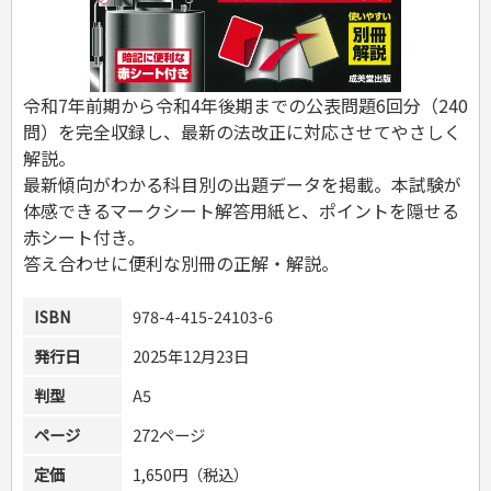
危険物取扱者
消防設備士
登録販売者
その他資格試験
令和7年前期から令和4年後期までの公表問題6回分（240
問）を完全収録し、最新の法改正に対応させてやさしく
解説。
最新傾向がわかる科目別の出題データを掲載。本試験が
体感できるマークシート解答用紙と、ポイントを隠せる
赤シート付き。
答え合わせに便利な別冊の正解・解説。
ISBN
978-4-415-24103-6
発行日
2025年12月23日
判型
A5
ページ
272ページ
定価
1,650円（税込）