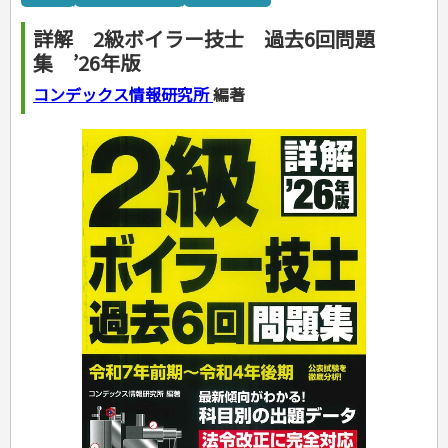
カルチャー・芸術・趣味
ゴルフ
犬・猫
ナンプレ
家庭医学・健康
こどもの本
住まい・インテリア・暮らし
おもてなし・ごちそう料理
編み物
辞典・語学
トレーニング
ペット・飼育
囲碁・将棋・麻雀
鉄道・車・自転車
看護・介護
ツボ・マッサージ
詳解 2級ボイラー技士 過去6回問題
美容・ファッション
各国料理
ソーイング
インテリア・ハウジング
児童一般
就職活動
運転免許
ジュニアスポーツ
園芸・野菜づくり
ゲーム・マジック
音楽・楽器
辞典
保育・教育
家庭医学・病気
看護一般
集 ’26年版
冠婚葬祭・手紙・ペン字
お弁当
クラフト
収納・掃除・暮らし
ダイエット・エクササイズ
学参・ドリル
おりがみ・あやとり
その他スポーツ
雑学
家相・風水・占い
趣味・鑑賞・カメラ
語学・旅行会話
原付・二輪
健康知識
介護一般
パネルシアター
就職活動
資格試験
妊娠・出産・育児
健康メニュー・ダイエット
メイク・ネイル・ヘア
冠婚葬祭・スピーチ・マナー
なぞなぞ・ゲーム
夏休みドリル
絵画・デッサン
普通免許
コンデックス情報研究所
編著
栄養事典
指導マニュアル
就職試験
調理器具クッキング
着物・着つけ
手紙・ペン字
妊娠・出産・育児
占い・心理ゲーム
総復習ドリル
検定試験・資格試験
俳句・詩・ことば
その他免許
ビジネス
生活習慣病
公務員試験
お菓子・ケーキ・パン
離乳食・幼児食・こどもレシピ
のりもの・ずかん
学習・地図
英語検定・TOEIC
経営・経済・法律
飲み物・お酒
旅行・歴史
読み物・絵本
自由研究・読書感想文
漢字検定・数学検定
自己啓発
マネー・株・資産
音と光のでる絵本
えんぴつちょう
簿記検定
国内・海外旅行
文庫
ビジネス・法律
自己啓発
看護・薬学
地理・歴史
国外旅行
簿記・経理・税金・保険
ビジネス読み物
文庫
ダイアリー
ケアマネジャー
国内旅行
地理・地図
その他ビジネス
成美文庫
介護・社会福祉士
散歩・グルメ
歴史
ダイアリー
その他文庫
保育士
プラチナダイアリー プレステージ
司法書士・社労士
行政書士・宅建
FP
衛生管理・運行管理
建築・土木
電気・危険物
調理師
スキル・キャリアアップ