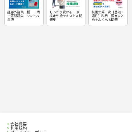
証券外務員一種 一問
しっかり受かる！QC
技術士第一次【基礎・
一答問題集 ’26→’27
検定®3級テキスト＆問
適性】科目 要点まと
年版
題集
め＋よく出る問題
会社概要
利用規約