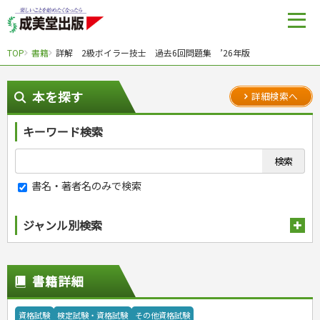
TOP
書籍
詳解 2級ボイラー技士 過去6回問題集 ’26年版
本を探す
詳細検索へ
キーワード検索
書名・著者名のみで検索
ジャンル別検索
趣味・娯楽
スポーツ
生活・暮らし
書籍詳細
自然・アウトドア・ペット
スポーツルール
料理
健康と保育
娯楽・ゲーム・占い
野球
アウトドア
手芸・クラフト
料理・レシピ
資格試験
検定試験・資格試験
その他資格試験