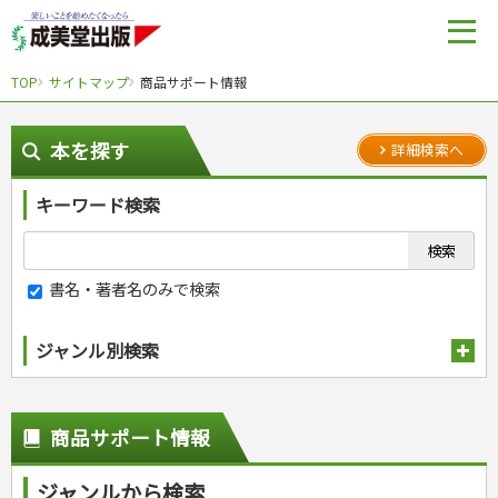
TOP
サイトマップ
商品サポート情報
本を探す
詳細検索へ
キーワード検索
書名・著者名のみで検索
ジャンル別検索
趣味・娯楽
スポーツ
生活・暮らし
商品サポート情報
自然・アウトドア・ペット
スポーツルール
料理
健康と保育
娯楽・ゲーム・占い
野球
アウトドア
ジャンルから検索
手芸・クラフト
料理・レシピ