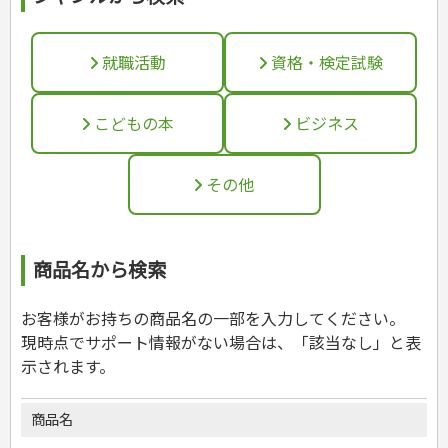
カルチャー・芸術・趣味
ゴルフ
犬・猫
ナンプレ
家庭医学・健康
こどもの本
住まい・インテリア・暮らし
おもてなし・ごちそう料理
編み物
辞典・語学
トレーニング
ペット・飼育
囲碁・将棋・麻雀
鉄道・車・自転車
看護・介護
ツボ・マッサージ
美容・ファッション
各国料理
ソーイング
インテリア・ハウジング
児童一般
就職活動
運転免許
ジュニアスポーツ
園芸・野菜づくり
ゲーム・マジック
音楽・楽器
辞典
保育・教育
家庭医学・病気
看護一般
冠婚葬祭・手紙・ペン字
お弁当
クラフト
収納・掃除・暮らし
ダイエット・エクササイズ
就職活動
資格・検定試験
学参・ドリル
おりがみ・あやとり
その他スポーツ
雑学
家相・風水・占い
趣味・鑑賞・カメラ
語学・旅行会話
原付・二輪
健康知識
介護一般
パネルシアター
就職活動
資格試験
妊娠・出産・育児
健康メニュー・ダイエット
メイク・ネイル・ヘア
冠婚葬祭・スピーチ・マナー
なぞなぞ・ゲーム
夏休みドリル
絵画・デッサン
普通免許
栄養事典
指導マニュアル
就職試験
調理器具クッキング
着物・着つけ
手紙・ペン字
妊娠・出産・育児
占い・心理ゲーム
総復習ドリル
検定試験・資格試験
俳句・詩・ことば
その他免許
ビジネス
生活習慣病
公務員試験
こどもの本
ビジネス
お菓子・ケーキ・パン
離乳食・幼児食・こどもレシピ
のりもの・ずかん
学習・地図
英語検定・TOEIC
経営・経済・法律
飲み物・お酒
旅行・歴史
読み物・絵本
自由研究・読書感想文
漢字検定・数学検定
自己啓発
マネー・株・資産
音と光のでる絵本
えんぴつちょう
簿記検定
国内・海外旅行
その他
文庫
ビジネス・法律
自己啓発
看護・薬学
地理・歴史
国外旅行
簿記・経理・税金・保険
ビジネス読み物
文庫
ダイアリー
ケアマネジャー
国内旅行
地理・地図
その他ビジネス
成美文庫
介護・社会福祉士
散歩・グルメ
歴史
ダイアリー
その他文庫
商品名から検索
保育士
プラチナダイアリー プレステージ
司法書士・社労士
行政書士・宅建
お客様がお持ちの商品名の一部を入力してください。
FP
現時点でサポート情報がない場合は、「該当なし」と表
衛生管理・運行管理
示されます。
建築・土木
電気・危険物
商品名
調理師
スキル・キャリアアップ