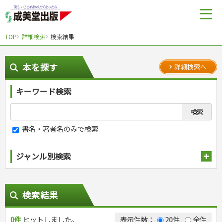
TOP
詳細検索
検索結果
本を探す
詳細検索へ
キーワード検索
書名・著者名のみで検索
ジャンル別検索
趣味・娯楽
スポーツ
生活・暮らし
検索結果
自然・アウトドア・ペット
スポーツルール
料理
健康と保育
娯楽・ゲーム・占い
野球
アウトドア
0件
ヒットしました。
手芸・クラフト
料理・レシピ
表示件数：
20件
全件