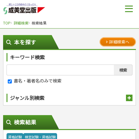
TOP
詳細検索
検索結果
本を探す
詳細検索へ
キーワード検索
書名・著者名のみで検索
ジャンル別検索
趣味・娯楽
スポーツ
生活・暮らし
検索結果
自然・アウトドア・ペット
スポーツルール
料理
健康と保育
娯楽・ゲーム・占い
野球
アウトドア
手芸・クラフト
料理・レシピ
資格試験
検定試験・資格試験