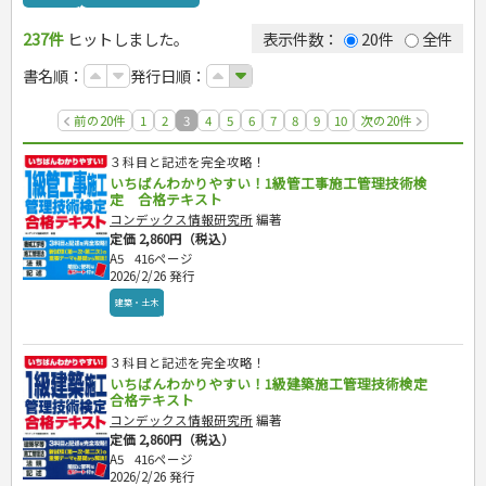
カルチャー・芸術・趣味
ゴルフ
犬・猫
ナンプレ
家庭医学・健康
こどもの本
住まい・インテリア・暮らし
おもてなし・ごちそう料理
編み物
辞典・語学
トレーニング
ペット・飼育
囲碁・将棋・麻雀
鉄道・車・自転車
看護・介護
ツボ・マッサージ
237件
ヒットしました。
表示件数：
20件
全件
美容・ファッション
各国料理
ソーイング
インテリア・ハウジング
児童一般
就職活動
運転免許
ジュニアスポーツ
園芸・野菜づくり
ゲーム・マジック
音楽・楽器
辞典
保育・教育
家庭医学・病気
看護一般
冠婚葬祭・手紙・ペン字
お弁当
クラフト
収納・掃除・暮らし
ダイエット・エクササイズ
学参・ドリル
おりがみ・あやとり
その他スポーツ
雑学
家相・風水・占い
趣味・鑑賞・カメラ
語学・旅行会話
原付・二輪
書名順：
発行日順：
健康知識
介護一般
パネルシアター
就職活動
資格試験
妊娠・出産・育児
健康メニュー・ダイエット
メイク・ネイル・ヘア
冠婚葬祭・スピーチ・マナー
なぞなぞ・ゲーム
夏休みドリル
絵画・デッサン
普通免許
栄養事典
指導マニュアル
就職試験
調理器具クッキング
着物・着つけ
手紙・ペン字
妊娠・出産・育児
占い・心理ゲーム
総復習ドリル
俳句・詩・ことば
その他免許
前の20件
1
2
3
4
5
6
7
8
9
10
次の20件
生活習慣病
公務員試験
検定試験・資格試験
お菓子・ケーキ・パン
離乳食・幼児食・こどもレシピ
のりもの・ずかん
学習・地図
英語検定・TOEIC
飲み物・お酒
３科目と記述を完全攻略！
読み物・絵本
自由研究・読書感想文
漢字検定・数学検定
いちばんわかりやすい！1級管工事施工管理技術検
音と光のでる絵本
えんぴつちょう
定 合格テキスト
簿記検定
コンデックス情報研究所
編著
看護・薬学
定価 2,860円（税込）
ケアマネジャー
A5
416ページ
介護・社会福祉士
2026/2/26 発行
保育士
建築・土木
司法書士・社労士
行政書士・宅建
３科目と記述を完全攻略！
FP
いちばんわかりやすい！1級建築施工管理技術検定
衛生管理・運行管理
合格テキスト
建築・土木
コンデックス情報研究所
編著
定価 2,860円（税込）
電気・危険物
A5
416ページ
調理師
2026/2/26 発行