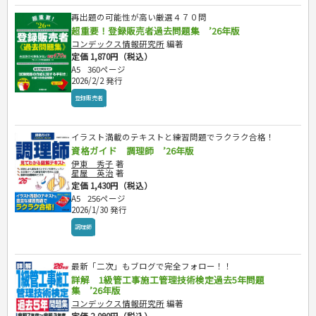
再出題の可能性が高い厳選４７０問
超重要！登録販売者過去問題集 ’26年版
コンデックス情報研究所
編著
定価 1,870円（税込）
A5
360ページ
2026/2/2 発行
登録販売者
イラスト満載のテキストと練習問題でラクラク合格！
資格ガイド 調理師 ’26年版
伊東 秀子
著
星屋 英治
著
定価 1,430円（税込）
A5
256ページ
2026/1/30 発行
調理師
最新「二次」もブログで完全フォロー！！
詳解 1級管工事施工管理技術検定過去5年問題
集 ’26年版
コンデックス情報研究所
編著