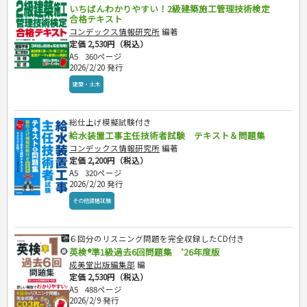
いちばんわかりやすい！2級建築施工管理技術検定
合格テキスト
コンデックス情報研究所
編著
定価 2,530円（税込）
A5
360ページ
2026/2/20 発行
建築・土木
総仕上げ模擬試験付き
給水装置工事主任技術者試験 テキスト＆問題集
コンデックス情報研究所
編著
定価 2,200円（税込）
A5
320ページ
2026/2/20 発行
その他資格試験
６回分のリスニング問題を完全収録したCD付き
英検®準1級過去6回問題集 ’26年度版
成美堂出版編集部
編
定価 2,530円（税込）
A5
488ページ
2026/2/9 発行