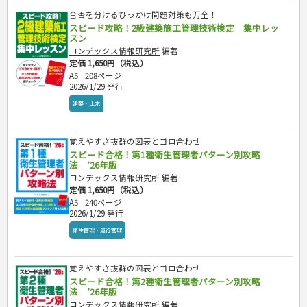
合否を分けるひっかけ問題対策も万全！
スピード攻略！2級建築施工管理技術検定 集中レッ
スン
コンデックス情報研究所
編著
定価 1,650円（税込）
A5
208ページ
2026/1/29 発行
建築・土木
覚えやすさ抜群の図表とゴロ合わせ
スピード合格！第1種衛生管理者パターン別攻略
法 ’26年版
コンデックス情報研究所
編著
定価 1,650円（税込）
A5
240ページ
2026/1/29 発行
衛生管理・運行管理
覚えやすさ抜群の図表とゴロ合わせ
スピード合格！第2種衛生管理者パターン別攻略
法 ’26年版
コンデックス情報研究所
編著