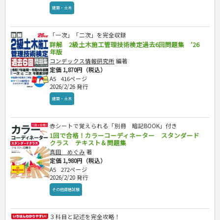
スキル・キャリアアップ
建築・土木
危険物取扱者
消防設備士
登録販売者
「一次」「二次」を完全収録
詳解 2級土木施工管理技術検定過去6回問題集 ’26
その他資格試験
年版
コンデックス情報研究所
編著
ビジネス
定価 1,870円（税込）
A5
416ページ
経営・経済・法律
旅行・歴史
2026/2/26 発行
自己啓発
マネー・株・資産
国内・海外旅行
文庫
建築・土木
ビジネス・法律
自己啓発
地理・歴史
国外旅行
簿記・経理・税金・保険
ビジネス読み物
文庫
ダイアリー
国内旅行
地理・地図
その他ビジネス
成美文庫
赤シートで覚えられる「別冊 暗記BOOK」付き
散歩・グルメ
歴史
ダイアリー
1回で合格！カラーコーディネーター スタンダード
その他文庫
クラス テキスト＆問題集
プラチナダイアリー プレステージ
真田 めぐみ
著
定価 1,980円（税込）
A5
272ページ
2026/2/20 発行
その他資格試験
３科目と記述を完全攻略！