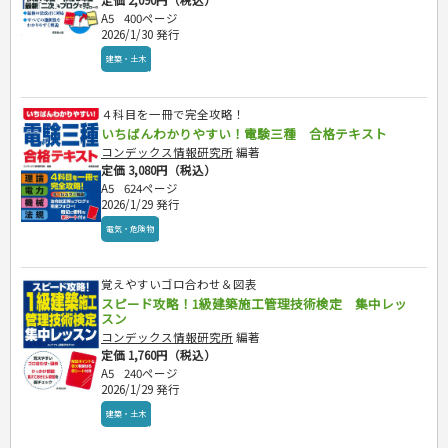
定価 2,090円（税込）
A5
400ページ
2026/1/30 発行
建築・土木
４科目を一冊で完全攻略！
いちばんわかりやすい！電験三種 合格テキスト
コンデックス情報研究所
編著
定価 3,080円（税込）
A5
624ページ
2026/1/29 発行
電気・危険物
覚えやすいゴロ合わせ＆図表
スピード攻略！1級建築施工管理技術検定 集中レッ
スン
コンデックス情報研究所
編著
定価 1,760円（税込）
A5
240ページ
2026/1/29 発行
建築・土木